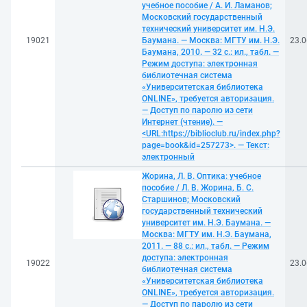
учебное пособие / А. И. Ламанов;
Московский государственный
технический университет им. Н.Э.
19021
Баумана. — Москва: МГТУ им. Н.Э.
23.0
Баумана, 2010. — 32 с.: ил., табл. —
Режим доступа: электронная
библиотечная система
«Университетская библиотека
ONLINE», требуется авторизация.
— Доступ по паролю из сети
Интернет (чтение). —
<URL:https://biblioclub.ru/index.php?
page=book&id=257273>. — Текст:
электронный
Жорина, Л. В. Оптика: учебное
пособие / Л. В. Жорина, Б. С.
Старшинов; Московский
государственный технический
университет им. Н.Э. Баумана. —
Москва: МГТУ им. Н.Э. Баумана,
2011. — 88 с.: ил., табл. — Режим
доступа: электронная
19022
23.0
библиотечная система
«Университетская библиотека
ONLINE», требуется авторизация.
— Доступ по паролю из сети