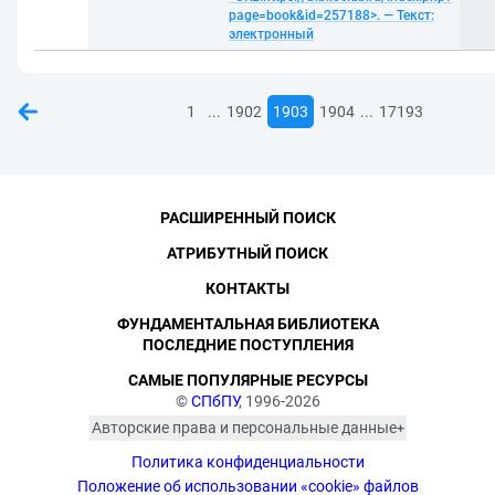
page=book&id=257188>. — Текст:
электронный
...
...
1
1902
1903
1904
17193
РАСШИРЕННЫЙ ПОИСК
АТРИБУТНЫЙ ПОИСК
КОНТАКТЫ
ФУНДАМЕНТАЛЬНАЯ БИБЛИОТЕКА
ПОСЛЕДНИЕ ПОСТУПЛЕНИЯ
САМЫЕ ПОПУЛЯРНЫЕ РЕСУРСЫ
©
СПбПУ
, 1996-2026
Авторские права и персональные данные
Фотографии размещены с согласия
Политика конфиденциальности
изображённых лиц в соответствии
с требованиями законодательства
Положение об использовании «cookie» файлов