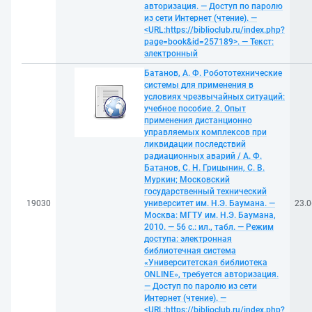
авторизация. — Доступ по паролю
из сети Интернет (чтение). —
<URL:https://biblioclub.ru/index.php?
page=book&id=257189>. — Текст:
электронный
Батанов, А. Ф. Робототехнические
системы для применения в
условиях чрезвычайных ситуаций:
учебное пособие. 2. Опыт
применения дистанционно
управляемых комплексов при
ликвидации последствий
радиационных аварий / А. Ф.
Батанов, С. Н. Грицынин, С. В.
Муркин; Московский
государственный технический
19030
университет им. Н.Э. Баумана. —
23.0
Москва: МГТУ им. Н.Э. Баумана,
2010. — 56 с.: ил., табл. — Режим
доступа: электронная
библиотечная система
«Университетская библиотека
ONLINE», требуется авторизация.
— Доступ по паролю из сети
Интернет (чтение). —
<URL:https://biblioclub.ru/index.php?