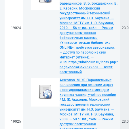
Барышников, В. Б. Бокшанский, В.
Е. Карасик; Московский
государственный технический
университет им. Н.Э. Баумана. —
Москва: МГТУ им. Н.Э. Баумана,
19024
2010. — 56 с.: ил., табл. — Режим
23.0
доступа: электронная
библиотечная система
«Университетская библиотека
ONLINE», требуется авторизация.
— Доступ по паролю из сети
Интернет (чтение). —
<URL:https://biblioclub.ru/index.php?
page=book&id=257255>. — Текст:
электронный
Акжолов, М. Ж. Параллельные
вычисления при решении задач
аэрогидродинамики методом
крупных частиц: учебное пособие
/ М. Ж. Акжолов; Московский
государственный технический
университет им. Н.Э. Баумана. —
Москва: МГТУ им. Н.Э. Баумана,
2008. — 50 с.: ил., схем. — Режим
19025
23.0
доступа: электронная