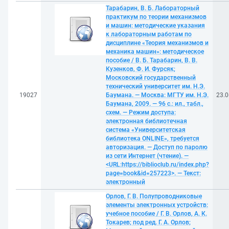
Тарабарин, В. Б. Лабораторный
практикум по теории механизмов
и машин: методические указания
к лабораторным работам по
дисциплине «Теория механизмов и
механика машин»: методическое
пособие / В. Б. Тарабарин, В. В.
Кузенков, Ф. И. Фурсяк;
Московский государственный
технический университет им. Н.Э.
19027
Баумана. — Москва: МГТУ им. Н.Э.
23.0
Баумана, 2009. — 96 с.: ил., табл.,
схем. — Режим доступа:
электронная библиотечная
система «Университетская
библиотека ONLINE», требуется
авторизация. — Доступ по паролю
из сети Интернет (чтение). —
<URL:https://biblioclub.ru/index.php?
page=book&id=257223>. — Текст:
электронный
Орлов, Г. В. Полупроводниковые
элементы электронных устройств:
учебное пособие / Г. В. Орлов, А. К.
Токарев; под ред. Г. А. Орлов;