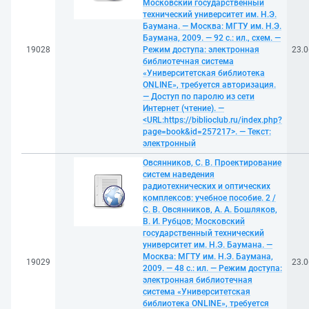
Московский государственный
технический университет им. Н.Э.
Баумана. — Москва: МГТУ им. Н.Э.
Баумана, 2009. — 92 с.: ил., схем. —
19028
Режим доступа: электронная
23.0
библиотечная система
«Университетская библиотека
ONLINE», требуется авторизация.
— Доступ по паролю из сети
Интернет (чтение). —
<URL:https://biblioclub.ru/index.php?
page=book&id=257217>. — Текст:
электронный
Овсянников, С. В. Проектирование
систем наведения
радиотехнических и оптических
комплексов: учебное пособие. 2 /
С. В. Овсянников, А. А. Бошляков,
В. И. Рубцов; Московский
государственный технический
университет им. Н.Э. Баумана. —
Москва: МГТУ им. Н.Э. Баумана,
19029
23.0
2009. — 48 с.: ил. — Режим доступа:
электронная библиотечная
система «Университетская
библиотека ONLINE», требуется