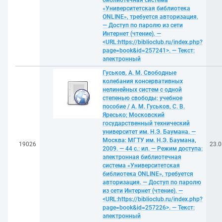
библиотечная система
«Университетская библиотека
ONLINE», требуется авторизация.
— Доступ по паролю из сети
Интернет (чтение). —
<URL:https://biblioclub.ru/index.php?
page=book&id=257241>. — Текст:
электронный
Гуськов, А. М. Свободные
колебания консервативных
нелинейных систем с одной
степенью свободы: учебное
пособие / А. М. Гуськов, С. В.
Яресько; Московский
государственный технический
университет им. Н.Э. Баумана. —
Москва: МГТУ им. Н.Э. Баумана,
19026
23.0
2009. — 44 с.: ил. — Режим доступа:
электронная библиотечная
система «Университетская
библиотека ONLINE», требуется
авторизация. — Доступ по паролю
из сети Интернет (чтение). —
<URL:https://biblioclub.ru/index.php?
page=book&id=257226>. — Текст:
электронный