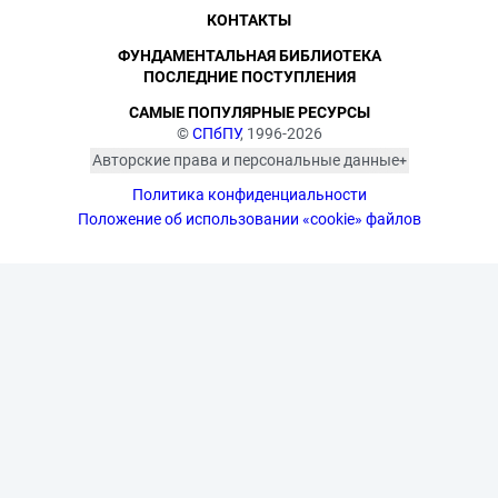
КОНТАКТЫ
ФУНДАМЕНТАЛЬНАЯ БИБЛИОТЕКА
ПОСЛЕДНИЕ ПОСТУПЛЕНИЯ
САМЫЕ ПОПУЛЯРНЫЕ РЕСУРСЫ
©
СПбПУ
, 1996-2026
Авторские права и персональные данные
Фотографии размещены с согласия
Политика конфиденциальности
изображённых лиц в соответствии
с требованиями законодательства
Положение об использовании «cookie» файлов
о персональных данных. Согласно
ст. 152.1 ГК РФ «Охрана изображения
гражданина», все фотоматериалы
являются объектами авторского
права. Их копирование и дальнейшее
использование без письменного
согласия правообладателя
запрещено.