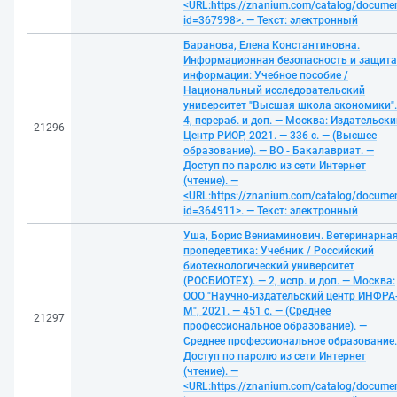
<URL:https://znanium.com/catalog/docume
id=367998>. — Текст: электронный
Баранова, Елена Константиновна.
Информационная безопасность и защита
информации: Учебное пособие /
Национальный исследовательский
университет "Высшая школа экономики".
4, перераб. и доп. — Москва: Издательски
21296
Центр РИОР, 2021. — 336 с. — (Высшее
образование). — ВО - Бакалавриат. —
Доступ по паролю из сети Интернет
(чтение). —
<URL:https://znanium.com/catalog/docume
id=364911>. — Текст: электронный
Уша, Борис Вениаминович. Ветеринарна
пропедевтика: Учебник / Российский
биотехнологический университет
(РОСБИОТЕХ). — 2, испр. и доп. — Москва:
ООО "Научно-издательский центр ИНФРА
М", 2021. — 451 с. — (Среднее
21297
профессиональное образование). —
Среднее профессиональное образование.
Доступ по паролю из сети Интернет
(чтение). —
<URL:https://znanium.com/catalog/docume