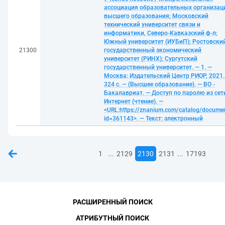
ассоциация образовательных организац
высшего образования; Московский
технический университет связи и
информатики, Северо-Кавказский ф-л;
Южный университет (ИУБиП); Ростовски
21300
государственный экономический
университет (РИНХ); Сургутский
государственный университет. — 1. —
Москва: Издательский Центр РИОР, 2021.
324 с. — (Высшее образование). — ВО -
Бакалавриат. — Доступ по паролю из сет
Интернет (чтение). —
<URL:https://znanium.com/catalog/docume
id=361143>. — Текст: электронный
...
...
1
2129
2130
2131
17193
РАСШИРЕННЫЙ ПОИСК
АТРИБУТНЫЙ ПОИСК