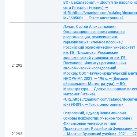
ВО - Бакалавриат. — Доступ по паролю и
сети Интернет (чтение). —
<URL:https://znanium.com/catalog/docume
id=368500>. — Текст: электронный
Лочан, Сергей Александрович.
Организационное проектирование:
реорганизация, реинжиниринг,
гармонизация: Учебное пособие /
Российский экономический университет
им. Г.В. Плеханова; Российский
экономический университет им. Г.В.
Плеханова; Институт региональных
21292
экономических исследований. — 1. —
Москва: ООО "Научно-издательский цент
ИНФРА-М", 2021. — 196 с. — (Высшее
образование: Магистратура). — ВО -
Магистратура. — Доступ по паролю из се
Интернет (чтение). —
<URL:https://znanium.com/catalog/docume
id=398489>. — Текст: электронный
Островский, Эдуард Вениаминович.
Основы психологии: Учебное пособие /
Финансовый университет при
Правительстве Российской Федерации. —
21293
— Москва: Вузовский учебник, 2021. — 27