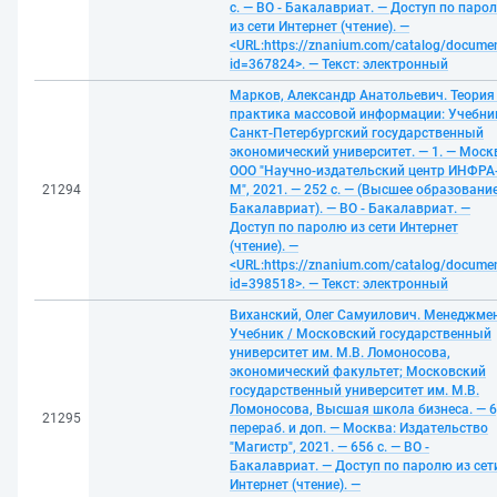
с. — ВО - Бакалавриат. — Доступ по паро
из сети Интернет (чтение). —
<URL:https://znanium.com/catalog/docume
id=367824>. — Текст: электронный
Марков, Александр Анатольевич. Теория
практика массовой информации: Учебник
Санкт-Петербургский государственный
экономический университет. — 1. — Моск
ООО "Научно-издательский центр ИНФРА
21294
М", 2021. — 252 с. — (Высшее образование
Бакалавриат). — ВО - Бакалавриат. —
Доступ по паролю из сети Интернет
(чтение). —
<URL:https://znanium.com/catalog/docume
id=398518>. — Текст: электронный
Виханский, Олег Самуилович. Менеджмен
Учебник / Московский государственный
университет им. М.В. Ломоносова,
экономический факультет; Московский
государственный университет им. М.В.
Ломоносова, Высшая школа бизнеса. — 6
21295
перераб. и доп. — Москва: Издательство
"Магистр", 2021. — 656 с. — ВО -
Бакалавриат. — Доступ по паролю из сет
Интернет (чтение). —