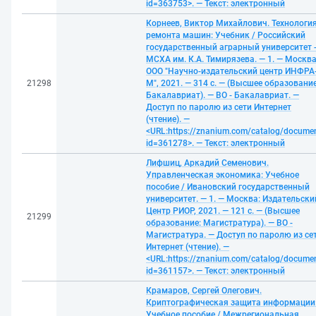
id=363753>. — Текст: электронный
Корнеев, Виктор Михайлович. Технологи
ремонта машин: Учебник / Российский
государственный аграрный университет 
МСХА им. К.А. Тимирязева. — 1. — Москва
ООО "Научно-издательский центр ИНФРА
21298
М", 2021. — 314 с. — (Высшее образование
Бакалавриат). — ВО - Бакалавриат. —
Доступ по паролю из сети Интернет
(чтение). —
<URL:https://znanium.com/catalog/docume
id=361278>. — Текст: электронный
Лифшиц, Аркадий Семенович.
Управленческая экономика: Учебное
пособие / Ивановский государственный
университет. — 1. — Москва: Издательски
Центр РИОР, 2021. — 121 с. — (Высшее
21299
образование: Магистратура). — ВО -
Магистратура. — Доступ по паролю из се
Интернет (чтение). —
<URL:https://znanium.com/catalog/docume
id=361157>. — Текст: электронный
Крамаров, Сергей Олегович.
Криптографическая защита информации
Учебное пособие / Межрегиональная