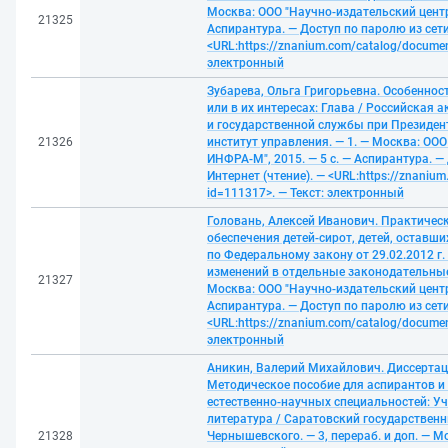
Москва: ООО "Научно-издательский центр
21325
Аспирантура. — Доступ по паролю из сети
<URL:https://znanium.com/catalog/documen
электронный
Зубарева, Ольга Григорьевна. Особеннос
или в их интересах: Глава / Российская 
и государственной службы при Президен
21326
институт управления. — 1. — Москва: ОО
ИНФРА-М", 2015. — 5 с. — Аспирантура. —
Интернет (чтение). — <URL:https://znaniu
id=111317>. — Текст: электронный
Головань, Алексей Иванович. Практиче
обеспечения детей-сирот, детей, оставши
по Федеральному закону от 29.02.2012 г.
изменений в отдельные законодательные а
21327
Москва: ООО "Научно-издательский центр
Аспирантура. — Доступ по паролю из сети
<URL:https://znanium.com/catalog/documen
электронный
Аникин, Валерий Михайлович. Диссертац
Методическое пособие для аспирантов и 
естественно-научных специальностей: У
литература / Саратовский государственны
21328
Чернышевского. — 3, перераб. и доп. — М