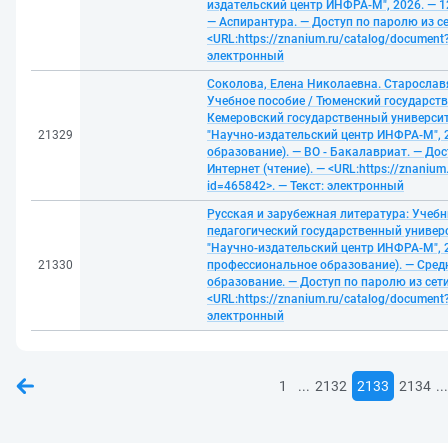
издательский центр ИНФРА-М", 2026. — 12
— Аспирантура. — Доступ по паролю из се
<URL:https://znanium.ru/catalog/document
электронный
Соколова, Елена Николаевна. Старослав
Учебное пособие / Тюменский государств
Кемеровский государственный университе
21329
"Научно-издательский центр ИНФРА-М", 2
образование). — ВО - Бакалавриат. — Дос
Интернет (чтение). — <URL:https://znanium
id=465842>. — Текст: электронный
Русская и зарубежная литература: Учеб
педагогический государственный универс
"Научно-издательский центр ИНФРА-М", 20
21330
профессиональное образование). — Сред
образование. — Доступ по паролю из сети
<URL:https://znanium.ru/catalog/document
электронный
...
...
1
2132
2133
2134