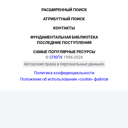
РАСШИРЕННЫЙ ПОИСК
АТРИБУТНЫЙ ПОИСК
КОНТАКТЫ
ФУНДАМЕНТАЛЬНАЯ БИБЛИОТЕКА
ПОСЛЕДНИЕ ПОСТУПЛЕНИЯ
САМЫЕ ПОПУЛЯРНЫЕ РЕСУРСЫ
©
СПбПУ
, 1996-2026
Авторские права и персональные данные
Фотографии размещены с согласия
Политика конфиденциальности
изображённых лиц в соответствии
с требованиями законодательства
Положение об использовании «cookie» файлов
о персональных данных. Согласно
ст. 152.1 ГК РФ «Охрана изображения
гражданина», все фотоматериалы
являются объектами авторского
права. Их копирование и дальнейшее
использование без письменного
согласия правообладателя
запрещено.