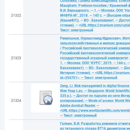
Солопина, Галина Александровна. Effective 
Maugham: Учебное пособие / Крымский 
В.И. Вернадского. — 1. — Москва: ООО "Н
21322
ИНФРА-М", 2018. — 145 с. — (Высшее обр
(КрымФУ)). — ВО - Бакалавриат. — Досту
(чтение). — <URL:https://znanium.com/cat
Текст: электронный
Римиханов, Нурмагомед Идрисович. Мет
сельскохозяйственных и мелких домашн
/ Российский биотехнологический униве
Российский биотехнологический универс
21323
государственный аграрный университет -
1. — Москва: ООО "КУРС", 2019. — 144 с.
Бакалавриат). — ВО - Бакалавриат. — Дос
Интернет (чтение). — <URL:https://znaniu
id=354701>. — Текст: электронный
Zeng, Li. Risk management in digital finance [
Wee Yeap Lau. — Singapore: World Scientific,
335 p.). — Доступ по паролю из сети Интер
21324
копирование). — Mode of access: World Wid
Adobe Acrobat Reader. —
<URL:https://www.worldscientific.com/worl
— Текст: электронный
Галкин, В.И. Разработка режимов отжиг
из титанового сплава ВТ16 диаметром мен