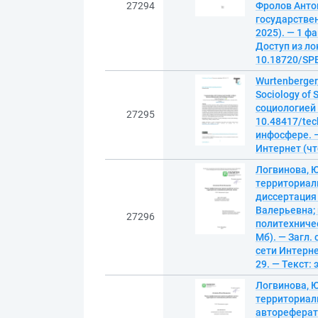
27294
Фролов Анто
государствен
2025). — 1 ф
Доступ из лок
10.18720/SPB
Wurtenberger,
Sociology of
социологией 
27295
10.48417/tec
инфосфере. – 
Интернет (чте
Логвинова, 
территориал
диссертация 
Валерьевна;
27296
политехничес
Мб). — Загл.
сети Интернет
29. — Текст:
Логвинова, 
территориал
автореферат 