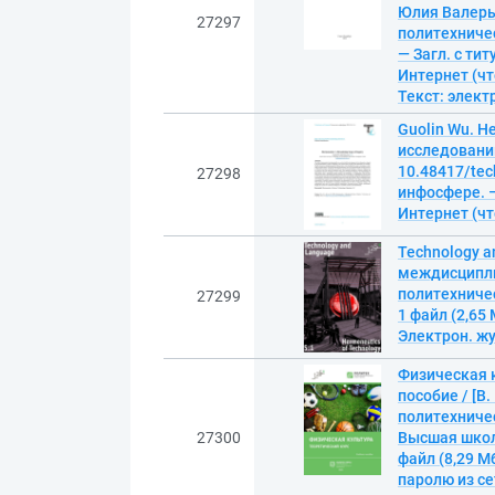
Юлия Валерь
27297
политехничес
— Загл. с ти
Интернет (чте
Текст: элек
Guolin Wu. H
исследований
10.48417/tec
27298
инфосфере. – 
Интернет (чте
Technology an
междисципли
политехничес
27299
1 файл (2,65
Электрон. жур
Физическая к
пособие / [В.
политехничес
27300
Высшая школ
файл (8,29 М
паролю из сет