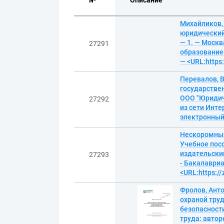
№
Описание
Михайликов,
юридический
— 1. — Москв
27291
образование:
— <URL:https
Перевалов, В
государствен
ООО "Юридиче
27292
из сети Инте
электронны
Нескоромных
Учебное посо
издательский
27293
- Бакалавриа
<URL:https:/
Фролов, Ант
охраной тру
безопасности
труда: автор