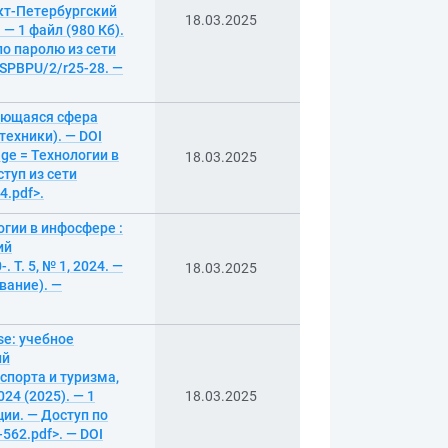
кт-Петербургский
18.03.2025
— 1 файл (980 Кб).
по паролю из сети
0/SPBPU/2/r25-28. —
ряющаяся сфера
техники). — DOI
age = Технологии в
18.03.2025
ступ из сети
4.pdf>.
логии в инфосфере :
ий
Т. 5, № 1, 2024. —
18.03.2025
вание). —
se: учебное
ий
спорта и туризма,
4 (2025). — 1
18.03.2025
ции. — Доступ по
-562.pdf>. — DOI