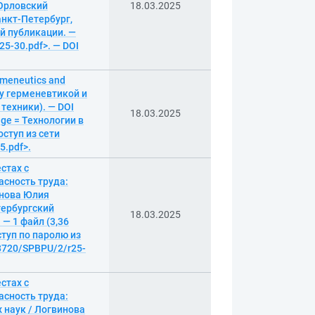
 Орловский
18.03.2025
анкт-Петербург,
ой публикации. —
25-30.pdf>. — DOI
ermeneutics and
у герменевтикой и
 техники). — DOI
18.03.2025
age = Технологии в
оступ из сети
5.pdf>.
стах с
асность труда:
инова Юлия
тербургский
18.03.2025
— 1 файл (3,36
ступ по паролю из
.18720/SPBPU/2/r25-
стах с
асность труда:
 наук / Логвинова