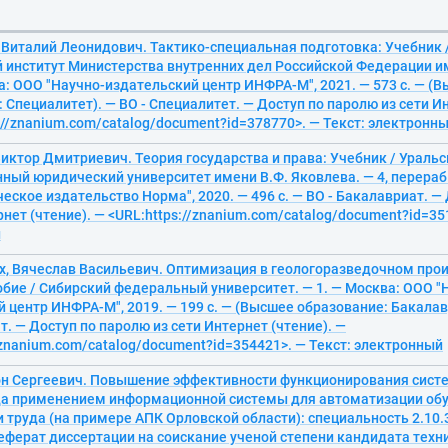
 Виталий Леонидович. Тактико-специальная подготовка: Учебник 
 институт Министерства внутренних дел Российской Федерации им
а: ООО "Научно-издательский центр ИНФРА-М", 2021. — 573 с. — (
 Специалитет). — ВО - Специалитет. — Доступ по паролю из сети Ин
://znanium.com/catalog/document?id=378770>. — Текст: электронн
иктор Дмитриевич. Теория государства и права: Учебник / Ураль
ный юридический университет имени В.Ф. Яковлева. — 4, перераб.
ское издательство Норма", 2020. — 496 с. — ВО - Бакалавриат. —
рнет (чтение). — <URL:https://znanium.com/catalog/document?id=35
й
, Вячеслав Васильевич. Оптимизация в геологоразведочном прои
бие / Сибирский федеральный университет. — 1. — Москва: ООО "
 центр ИНФРА-М", 2019. — 199 с. — (Высшее образование: Бакалав
т. — Доступ по паролю из сети Интернет (чтение). —
/znanium.com/catalog/document?id=354421>. — Текст: электронный
он Сергеевич. Повышение эффективности функционирования сист
да применением информационной системы для автоматизации об
 труда (на примере АПК Орловской области): специальность 2.10.
еферат диссертации на соискание ученой степени кандидата техни