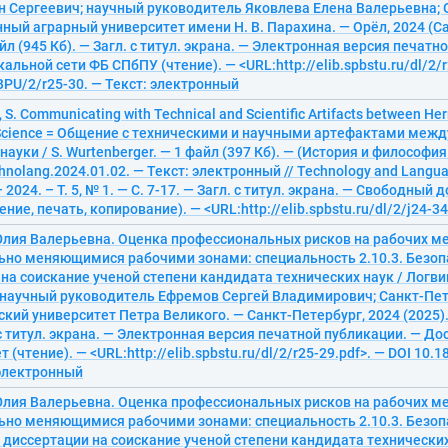
н Сергеевич; научный руководитель Яковлева Елена Валерьевна;
ный аграрный университет имени Н. В. Парахина. — Орёл, 2024 (С
айл (945 Кб). — Загл. с титул. экрана. — Электронная версия печатн
альной сети ФБ СПбПУ (чтение). — <URL:http://elib.spbstu.ru/dl/2/r
PU/2/r25-30. — Текст: электронный
 S. Communicating with Technical and Scientific Artifacts between H
 Science = Общение с техническими и научными артефактами межд
науки / S. Wurtenberger. — 1 файл (397 Кб). — (История и философия
hnolang.2024.01.02. — Текст: электронный // Technology and Langu
2024. – Т. 5, № 1. — С. 7-17. — Загл. с титул. экрана. — Свободный д
ние, печать, копирование). — <URL:http://elib.spbstu.ru/dl/2/j24-34
Юлия Валерьевна. Оценка профессиональных рисков на рабочих ме
ьно меняющимися рабочими зонами: специальность 2.10.3. Безоп
на соискание ученой степени кандидата технических наук / Логв
 научный руководитель Ефремов Сергей Владимирович; Санкт-Пе
кий университет Петра Великого. — Санкт-Петербург, 2024 (2025). 
 с титул. экрана. — Электронная версия печатной публикации. — До
 (чтение). — <URL:http://elib.spbstu.ru/dl/2/r25-29.pdf>. — DOI 10
 электронный
Юлия Валерьевна. Оценка профессиональных рисков на рабочих ме
ьно меняющимися рабочими зонами: специальность 2.10.3. Безоп
диссертации на соискание ученой степени кандидата технических