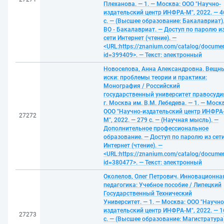
Плеханова. — 1. — Москва: ООО "Научно-
издательский центр ИНФРА-М", 2022. — 4
с. — (Высшее образование: Бакалавриат)
ВО - Бакалавриат. — Доступ по паролю и
сети Интернет (чтение). —
<URL:https://znanium.com/catalog/docume
id=399409>. — Текст: электронный
Новоселова, Анна Александровна. Вещн
иски: проблемы теории и практики:
Монография / Российский
государственный университет правосуди
г. Москва им. В.М. Лебедева. — 1. — Моск
ООО "Научно-издательский центр ИНФРА
27272
М", 2022. — 279 с. — (Научная мысль). —
Дополнительное профессиональное
образование. — Доступ по паролю из сет
Интернет (чтение). —
<URL:https://znanium.com/catalog/docume
id=380477>. — Текст: электронный
Околелов, Олег Петрович. Инновационна
педагогика: Учебное пособие / Липецкий
Государственный Технический
Университет. — 1. — Москва: ООО "Научно
издательский центр ИНФРА-М", 2022. — 1
27273
с. — (Высшее образование: Магистратура)