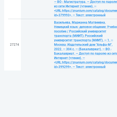
— ВО - Магистратура. — Доступ по парол
из сети Интернет (чтение). —
<URL:https://znanium.com/catalog/docume
id=379993>. — Текст: электронный
Васильева, Марианна Матвеевна.
Немецкий язык: деловое общение: Учебн
пособие / Российский университет
транспорта (МИИТ); Российский
университет транспорта (МИИТ). — 1. —
27274
Москва: Издательский дом "Альфа-М",
2022. — 304 с. — (Бакалавриат). — ВО -
Бакалавриат. — Доступ по паролю из сет
Интернет (чтение). —
<URL:https://znanium.com/catalog/docume
id=399299>. — Текст: электронный
Клеандров, Михаил Иванович. Правосуд
и справедливость: Монография / Институ
государства и права Российской академ
наук. — 1. — Москва: ООО "Юридическое
издательство Норма", 2022. — 364 с. —
27275
Дополнительное профессиональное
образование. — Доступ по паролю из сет
Интернет (чтение). —
<URL:https://znanium.com/catalog/docume
id=386732>. — Текст: электронный