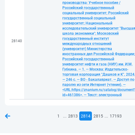
производства: Учебное пособие /
Российский государственный
социальный университет; Российский
государственный социальный
университет; Национальный
исследовательский университет "Высша
школа экономики"; Московский
государственный институт
28140
международных отношений
(университет) Министерства
иностранных дел Российской Федерации;
Российский государственный
университет нефти и газа (НИУ) им. И.М.
Губкина. — 1. — Москва: Издательско-
торговая корпорация "Дашков и К", 2024
— 246 с. — ВО - Бакалавриат. — Доступ по
паролю из сети Интернет (чтение). —
<URL:https://znanium.ru/catalog/document
id=461386>. — Текст: электронный
...
...
1
2813
2814
2815
17193