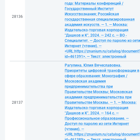
года: Материалы конференций /
Государственный Институт
Искусствознания; Российская
28136
государственная специализированная
академия искусств. — 1. — Москва:
Издательско-торговая корпорация
"Дашков и К", 2024. — 242 с. — ВО -
Специалитет. — Доступ по паролю из сет
Интернет (чтение). —
<URL:https://znanium.ru/catalog/document
id=461391>. — Текст: электронный
Рагулина, Юлия Вячеславовна.
Приоритеты цифровой трансформации в
сфере образования: Монография /
Московская академия
предпринимательства при
Правительстве Москвы; Московская
академия предпринимательства при
28137
Правительстве Москвы. — 1. — Москва:
Издательско-торговая корпорация
"Дашков и К", 2024. — 164 с. —
Профессиональное образование. —
Доступ по паролю из сети Интернет
(чтение). —
<URL:https://znanium.ru/catalog/document
id=461389>. — Текст: электронный