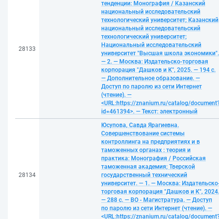
тенденции: Монография / Казанский
национальный исследовательский
технологический университет; Казанский
национальный исследовательский
технологический университет;
Национальный исследовательский
28133
университет "Высшая школа экономики".
— 2. — Москва: Издательско-торговая
корпорация "Дашков и К", 2025. — 194 с.
— Дополнительное образование. —
Доступ по паролю из сети Интернет
(чтение). —
<URL:https://znanium.ru/catalog/document
id=461394>. — Текст: электронный
Юсупова, Савда Ярагиевна.
Совершенствование системы
контроллинга на предприятиях и в
таможенных органах : теория и
практика: Монография / Российская
таможенная академия; Тверской
28134
государственный технический
университет. — 1. — Москва: Издательско
торговая корпорация "Дашков и К", 2024
— 288 с. — ВО - Магистратура. — Доступ
по паролю из сети Интернет (чтение). —
<URL:https://znanium.ru/catalog/document