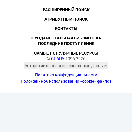
РАСШИРЕННЫЙ ПОИСК
АТРИБУТНЫЙ ПОИСК
КОНТАКТЫ
ФУНДАМЕНТАЛЬНАЯ БИБЛИОТЕКА
ПОСЛЕДНИЕ ПОСТУПЛЕНИЯ
САМЫЕ ПОПУЛЯРНЫЕ РЕСУРСЫ
©
СПбПУ
, 1996-2026
Авторские права и персональные данные
Фотографии размещены с согласия
Политика конфиденциальности
изображённых лиц в соответствии
с требованиями законодательства
Положение об использовании «cookie» файлов
о персональных данных. Согласно
ст. 152.1 ГК РФ «Охрана изображения
гражданина», все фотоматериалы
являются объектами авторского
права. Их копирование и дальнейшее
использование без письменного
согласия правообладателя
запрещено.