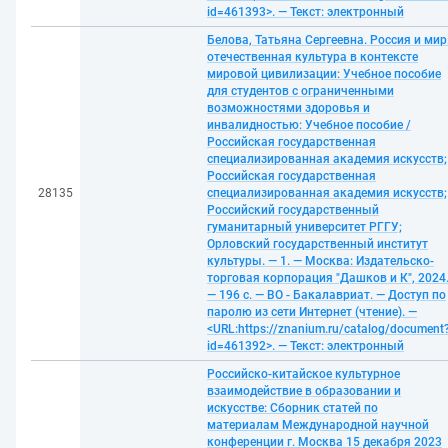
id=461393>. — Текст: электронный
Белова, Татьяна Сергеевна. Россия и мир
отечественная культура в контексте
мировой цивилизации: Учебное пособие
для студентов с ограниченными
возможностями здоровья и
инвалидностью: Учебное пособие /
Российская государственная
специализированная академия искусств;
Российская государственная
28135
специализированная академия искусств;
Российский государственный
гуманитарный университет РГГУ;
Орловский государственный институт
культуры. — 1. — Москва: Издательско-
торговая корпорация "Дашков и К", 2024
— 196 с. — ВО - Бакалавриат. — Доступ по
паролю из сети Интернет (чтение). —
<URL:https://znanium.ru/catalog/document
id=461392>. — Текст: электронный
Российско-китайское культурное
взаимодействие в образовании и
искусстве: Сборник статей по
материалам Международной научной
конференции г. Москва 15 декабря 2023