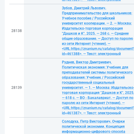
Зубов, Дмитрий Львович.
Предпринимательство для школьников:
Учебное пособие / Российский
университет кооперации. — 2. — Москва:
Издательско-торговая корпорация
28138
"Дашков и К", 2025. — 268 с. — Среднее
общее образование. — Доступ по паролю
из сети Интернет (чтение). —
<URL:https://znanium.ru/catalog/document
id=461388>. — Текст: электронный
Руднев, Виктор Дмитриевич.
Политическая экономия: Учебник для
преподавателей системы политического
образования: Учебник / Российский
государственный социальный
28139
университет. — 1. — Москва: Издательско
торговая корпорация "Дашков и К", 2025
— 618 с. — ВО - Бакалавриат. — Доступ по
паролю из сети Интернет (чтение). —
<URL:https://znanium.ru/catalog/document
id=461387>. — Текст: электронный
Солодуха, Петр Викторович. Очерки
политической экономии. Концепция
информационно-цифрового способа