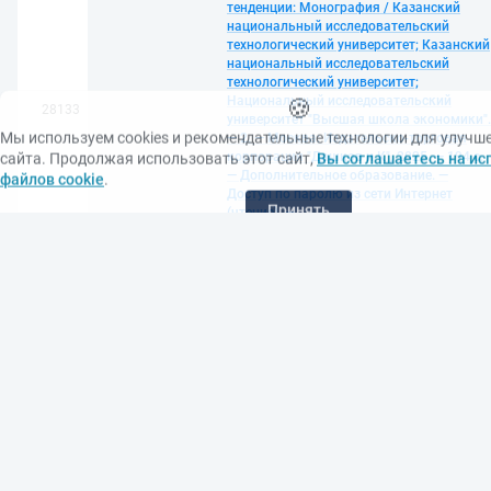
тенденции: Монография / Казанский
национальный исследовательский
технологический университет; Казанский
национальный исследовательский
технологический университет;
🍪
Национальный исследовательский
28133
Мы используем cookies и рекомендательные технологии для улучш
университет "Высшая школа экономики".
— 2. — Москва: Издательско-торговая
сайта. Продолжая использовать этот сайт,
Вы соглашаетесь на ис
корпорация "Дашков и К", 2025. — 194 с.
файлов cookie
.
— Дополнительное образование. —
Принять
Доступ по паролю из сети Интернет
(чтение). —
<URL:https://znanium.ru/catalog/document
id=461394>. — Текст: электронный
Юсупова, Савда Ярагиевна.
Совершенствование системы
контроллинга на предприятиях и в
таможенных органах : теория и
практика: Монография / Российская
таможенная академия; Тверской
28134
государственный технический
университет. — 1. — Москва: Издательско
торговая корпорация "Дашков и К", 2024
— 288 с. — ВО - Магистратура. — Доступ
по паролю из сети Интернет (чтение). —
<URL:https://znanium.ru/catalog/document