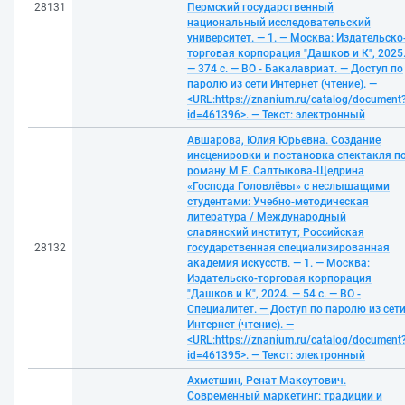
28131
Пермский государственный
национальный исследовательский
университет. — 1. — Москва: Издательско
торговая корпорация "Дашков и К", 2025
— 374 с. — ВО - Бакалавриат. — Доступ по
паролю из сети Интернет (чтение). —
<URL:https://znanium.ru/catalog/document
id=461396>. — Текст: электронный
Авшарова, Юлия Юрьевна. Создание
инсценировки и постановка спектакля п
роману М.Е. Салтыкова-Щедрина
«Господа Головлёвы» с неслышащими
студентами: Учебно-методическая
литература / Международный
славянский институт; Российская
28132
государственная специализированная
академия искусств. — 1. — Москва:
Издательско-торговая корпорация
"Дашков и К", 2024. — 54 с. — ВО -
Специалитет. — Доступ по паролю из сет
Интернет (чтение). —
<URL:https://znanium.ru/catalog/document
id=461395>. — Текст: электронный
Ахметшин, Ренат Максутович.
Современный маркетинг: традиции и