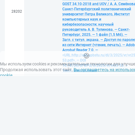
GOST 34.10-2018 and UOV / А. А. Семёнова
Санкт-Петербургский политехнический
28202
университет Петра Великого, Институт
компьютерных наук и
кибербезопасности; научный
руководитель А. В. Тулинова. — Санкт-
Петербург, 2025. — 1 файл (1,5 Мб). —
Загл. с титул. экрана. — Доступ по парол
🍪
из сети Интернет (чтение, печать). — Adob
Мы используем cookies и рекомендательные технологии для улучш
Acrobat Reader 7.0. —
<URL:http://elib.spbstu.ru/dl/3/2025/vr/vr25
Продолжая использовать этот сайт,
Вы соглашаетесь на использо
53.pdf>. — DOI
cookie
.
10.18720/SPBPU/3/2025/vr/vr25-53. —
Принять
Текст: электронный
Пономарев, Данила Андреевич.
Выявление honeypot-систем на основе
комплексного анализа показателей
функционирования узлов: выпускная
квалификационная работа специалиста:
направление 10.05.01 «Компьютерная
безопасность» ; образовательная
программа 10.05.01_02 «Математически
методы защиты информации» =
Identification of honeypot-systems on the
basis of complex analysis of node