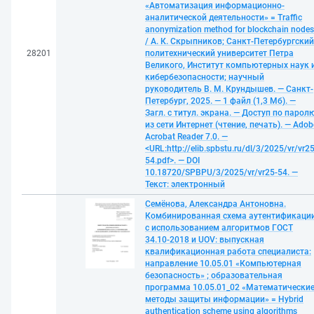
«Автоматизация информационно-
аналитической деятельности» = Traffic
anonymization method for blockchain nodes
/ А. К. Скрыпников; Санкт-Петербургский
28201
политехнический университет Петра
Великого, Институт компьютерных наук 
кибербезопасности; научный
руководитель В. М. Крундышев. — Санкт-
Петербург, 2025. — 1 файл (1,3 Мб). —
Загл. с титул. экрана. — Доступ по парол
из сети Интернет (чтение, печать). — Adob
Acrobat Reader 7.0. —
<URL:http://elib.spbstu.ru/dl/3/2025/vr/vr25
54.pdf>. — DOI
10.18720/SPBPU/3/2025/vr/vr25-54. —
Текст: электронный
Семёнова, Александра Антоновна.
Комбинированная схема аутентификаци
с использованием алгоритмов ГОСТ
34.10-2018 и UOV: выпускная
квалификационная работа специалиста:
направление 10.05.01 «Компьютерная
безопасность» ; образовательная
программа 10.05.01_02 «Математически
методы защиты информации» = Hybrid
authentication scheme using algorithms