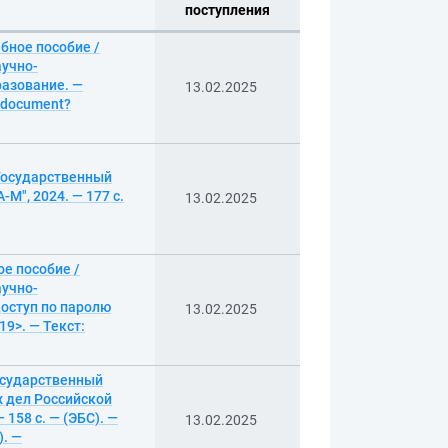
поступления
бное пособие /
аучно-
разование. —
13.02.2025
g/document?
 Государственный
М", 2024. — 177 с.
13.02.2025
е пособие /
аучно-
Доступ по паролю
13.02.2025
19>. — Текст:
государственный
 дел Российской
158 с. — (ЭБС). —
13.02.2025
). —