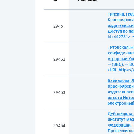
№
Описание
Типсина, Нэл
Красноярски
издательский
29451
Доступ по па
id=442731>. 
Титовская, 
конфиденциа
Аграрный Уни
29452
— (ЭБС). — В
<URL:https:/
Байкалова, Л
Красноярски
издательский
29453
из сети Инте
электронны
Дубовицкая, 
институт ме
Федерации. —
29454
Профессионал