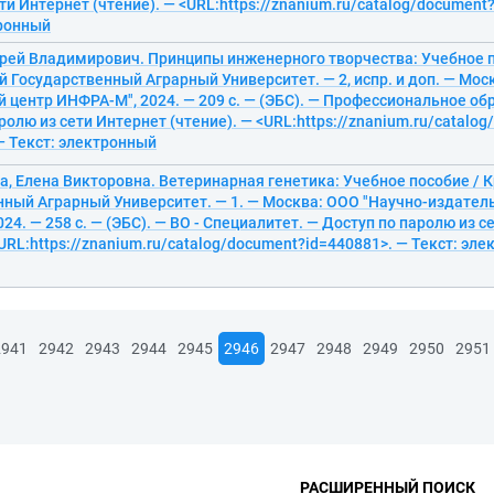
ти Интернет (чтение). — <URL:https://znanium.ru/catalog/document
тронный
дрей Владимирович. Принципы инженерного творчества: Учебное п
 Государственный Аграрный Университет. — 2, испр. и доп. — Мос
 центр ИНФРА-М", 2024. — 209 с. — (ЭБС). — Профессиональное об
ролю из сети Интернет (чтение). — <URL:https://znanium.ru/catalo
— Текст: электронный
, Елена Викторовна. Ветеринарная генетика: Учебное пособие / 
нный Аграрный Университет. — 1. — Москва: ООО "Научно-издател
24. — 258 с. — (ЭБС). — ВО - Специалитет. — Доступ по паролю из с
<URL:https://znanium.ru/catalog/document?id=440881>. — Текст: эл
2941
2942
2943
2944
2945
2946
2947
2948
2949
2950
2951
РАСШИРЕННЫЙ ПОИСК