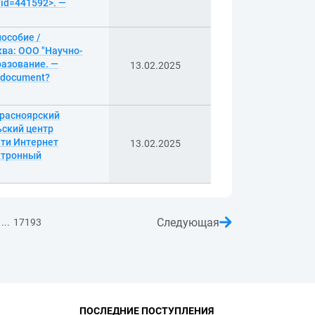
?id=441592>. —
особие /
ква: ООО "Научно-
разование. —
13.02.2025
g/document?
Красноярский
ьский центр
ети Интернет
13.02.2025
ектронный
Следующая
...
17193
ПОСЛЕДНИЕ ПОСТУПЛЕНИЯ