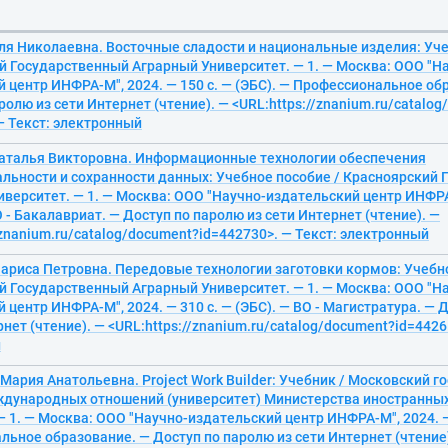
ля Николаевна. Восточные сладости и национальные изделия: Уче
й Государственный Аграрный Университет. — 1. — Москва: ООО "Н
 центр ИНФРА-М", 2024. — 150 с. — (ЭБС). — Профессиональное об
ролю из сети Интернет (чтение). — <URL:https://znanium.ru/catalo
— Текст: электронный
Наталья Викторовна. Информационные технологии обеспечения
льности и сохранности данных: Учебное пособие / Красноярский
верситет. — 1. — Москва: ООО "Научно-издательский центр ИНФРА-
О - Бакалавриат. — Доступ по паролю из сети Интернет (чтение). —
/znanium.ru/catalog/document?id=442730>. — Текст: электронный
ариса Петровна. Передовые технологии заготовки кормов: Учебно
й Государственный Аграрный Университет. — 1. — Москва: ООО "Н
 центр ИНФРА-М", 2024. — 310 с. — (ЭБС). — ВО - Магистратура. — 
рнет (чтение). — <URL:https://znanium.ru/catalog/document?id=4426
й
Мария Анатольевна. Project Work Builder: Учебник / Московский 
ждународных отношений (университет) Министерства иностранных
 1. — Москва: ООО "Научно-издательский центр ИНФРА-М", 2024. — 
ьное образование. — Доступ по паролю из сети Интернет (чтение