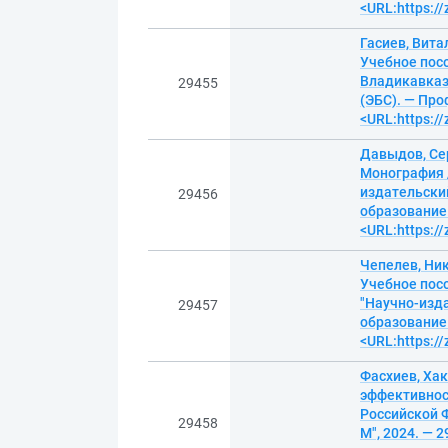
<URL:https:/
Гасиев, Вита
Учебное пос
Владикавказс
29455
(ЭБС). — Про
<URL:https:/
Давыдов, Се
Монография /
издательский
29456
образование.
<URL:https:/
Чепелев, Ни
Учебное пос
"Научно-изда
29457
образование.
<URL:https:/
Фасхиев, Ха
эффективнос
Российской 
29458
М", 2024. — 