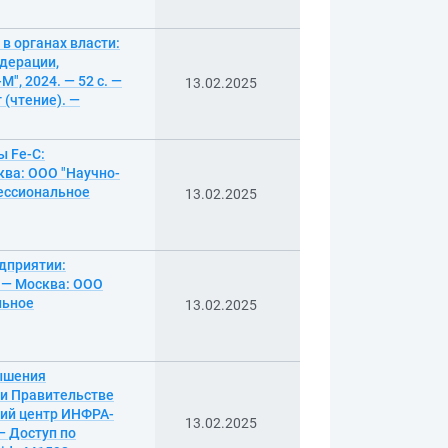
в органах власти:
дерации,
", 2024. — 52 с. —
13.02.2025
 (чтение). —
ы Fe-C:
ква: ООО "Научно-
фессиональное
13.02.2025
дприятии:
. — Москва: ООО
льное
13.02.2025
вышения
ри Правительстве
кий центр ИНФРА-
13.02.2025
— Доступ по