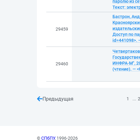
паролю из се
Текст: элек
Бастрон, Ан
Красноярский
издательский
29459
Доступ по па
id=441098>. 
Четвертакова
Государстве
ИНФРА-М", 20
29460
(чтение). — 
Предыдущая
...
1
©
СПбПУ
, 1996-2026