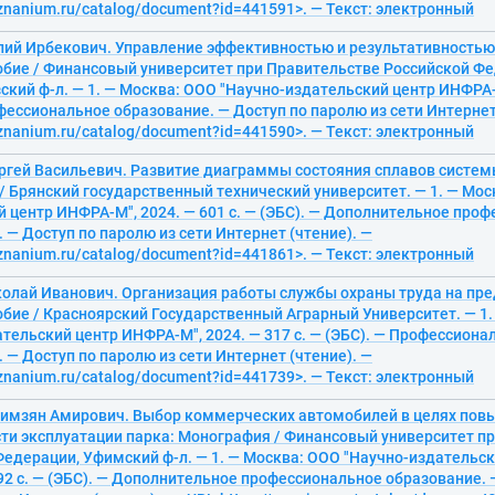
/znanium.ru/catalog/document?id=441591>. — Текст: электронный
лий Ирбекович. Управление эффективностью и результативностью 
обие / Финансовый университет при Правительстве Российской Фе
кий ф-л. — 1. — Москва: ООО "Научно-издательский центр ИНФРА-М
фессиональное образование. — Доступ по паролю из сети Интернет
/znanium.ru/catalog/document?id=441590>. — Текст: электронный
ргей Васильевич. Развитие диаграммы состояния сплавов систем
 Брянский государственный технический университет. — 1. — Мос
 центр ИНФРА-М", 2024. — 601 с. — (ЭБС). — Дополнительное про
 — Доступ по паролю из сети Интернет (чтение). —
/znanium.ru/catalog/document?id=441861>. — Текст: электронный
колай Иванович. Организация работы службы охраны труда на пре
обие / Красноярский Государственный Аграрный Университет. — 1
тельский центр ИНФРА-М", 2024. — 317 с. — (ЭБС). — Профессиона
 — Доступ по паролю из сети Интернет (чтение). —
/znanium.ru/catalog/document?id=441739>. — Текст: электронный
кимзян Амирович. Выбор коммерческих автомобилей в целях по
ти эксплуатации парка: Монография / Финансовый университет п
Федерации, Уфимский ф-л. — 1. — Москва: ООО "Научно-издательс
292 с. — (ЭБС). — Дополнительное профессиональное образование. 