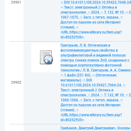
29901
— DOI 10.61011/OS.2024.10.59422.7048-24
— Текст: электронный // Оптика и
спектроскопия. – 2024. – Т. 132, № 10. — С
1067-1075. — Загл. с титул. экрана. —
Доступ по паролю из сети Интернет
(чтение). —
<URL:https://www.elibrary.ru/item.asp?
id=80252936>.
Григорьев, Л. В. Оптические и
фотолюминесцентные свойства в
ультрафиолетовой и видимой полосах
спектра тонких пленок ZnO, созданных с
помощью корпускулярно-фотонной
технологии / Л. В. Григорьев, А. А. Семено
— 1 файл (251 Кб). — (Оптические
материалы). — DOI
29902
10.61011/OS.2024.10.59421.7064-24. —
Текст: электронный // Оптика и
спектроскопия. – 2024. – Т. 132, № 10. — С
1060-1066. — Загл. с титул. экрана. —
Доступ по паролю из сети Интернет
(чтение). —
<URL:https://www.elibrary.ru/item.asp?
id=80252935>.
Грибанов, Дмитрий Дмитриевич. Основы