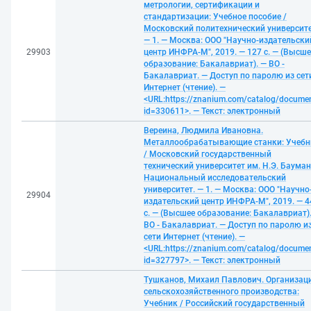
метрологии, сертификации и
стандартизации: Учебное пособие /
Московский политехнический университе
— 1. — Москва: ООО "Научно-издательски
29903
центр ИНФРА-М", 2019. — 127 с. — (Высше
образование: Бакалавриат). — ВО -
Бакалавриат. — Доступ по паролю из сет
Интернет (чтение). —
<URL:https://znanium.com/catalog/docume
id=330611>. — Текст: электронный
Вереина, Людмила Ивановна.
Металлообрабатывающие станки: Учебн
/ Московский государственный
технический университет им. Н.Э. Баума
Национальный исследовательский
университет. — 1. — Москва: ООО "Научно
29904
издательский центр ИНФРА-М", 2019. — 4
с. — (Высшее образование: Бакалавриат)
ВО - Бакалавриат. — Доступ по паролю и
сети Интернет (чтение). —
<URL:https://znanium.com/catalog/docume
id=327797>. — Текст: электронный
Тушканов, Михаил Павлович. Организац
сельскохозяйственного производства:
Учебник / Российский государственный