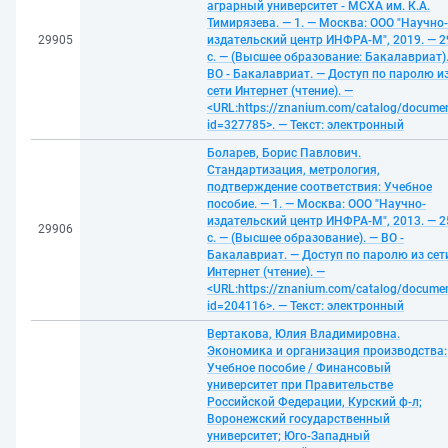
аграрный университет - МСХА им. К.А.
Тимирязева. — 1. — Москва: ООО "Научно-
29905
издательский центр ИНФРА-М", 2019. — 2
с. — (Высшее образование: Бакалавриат)
ВО - Бакалавриат. — Доступ по паролю и
сети Интернет (чтение). —
<URL:https://znanium.com/catalog/docume
id=327785>. — Текст: электронный
Боларев, Борис Павлович.
Стандартизация, метрология,
подтверждение соответствия: Учебное
пособие. — 1. — Москва: ООО "Научно-
издательский центр ИНФРА-М", 2013. — 2
29906
с. — (Высшее образование). — ВО -
Бакалавриат. — Доступ по паролю из сет
Интернет (чтение). —
<URL:https://znanium.com/catalog/docume
id=204116>. — Текст: электронный
Вертакова, Юлия Владимировна.
Экономика и организация производства:
Учебное пособие / Финансовый
университет при Правительстве
Российской Федерации, Курский ф-л;
Воронежский государственный
университет; Юго-Западный