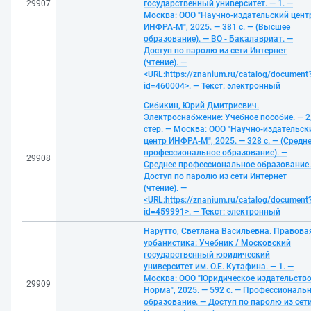
29907
государственный университет. — 1. —
Москва: ООО "Научно-издательский цент
ИНФРА-М", 2025. — 381 с. — (Высшее
образование). — ВО - Бакалавриат. —
Доступ по паролю из сети Интернет
(чтение). —
<URL:https://znanium.ru/catalog/document
id=460004>. — Текст: электронный
Сибикин, Юрий Дмитриевич.
Электроснабжение: Учебное пособие. — 2
стер. — Москва: ООО "Научно-издательск
центр ИНФРА-М", 2025. — 328 с. — (Средн
профессиональное образование). —
29908
Среднее профессиональное образование.
Доступ по паролю из сети Интернет
(чтение). —
<URL:https://znanium.ru/catalog/document
id=459991>. — Текст: электронный
Нарутто, Светлана Васильевна. Правова
урбанистика: Учебник / Московский
государственный юридический
университет им. О.Е. Кутафина. — 1. —
Москва: ООО "Юридическое издательств
29909
Норма", 2025. — 592 с. — Профессиональ
образование. — Доступ по паролю из сет