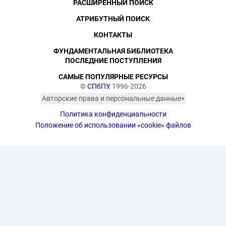
РАСШИРЕННЫЙ ПОИСК
АТРИБУТНЫЙ ПОИСК
КОНТАКТЫ
ФУНДАМЕНТАЛЬНАЯ БИБЛИОТЕКА
ПОСЛЕДНИЕ ПОСТУПЛЕНИЯ
САМЫЕ ПОПУЛЯРНЫЕ РЕСУРСЫ
©
СПбПУ
, 1996-2026
Авторские права и персональные данные
Фотографии размещены с согласия
Политика конфиденциальности
изображённых лиц в соответствии
с требованиями законодательства
Положение об использовании «cookie» файлов
о персональных данных. Согласно
ст. 152.1 ГК РФ «Охрана изображения
гражданина», все фотоматериалы
являются объектами авторского
права. Их копирование и дальнейшее
использование без письменного
согласия правообладателя
запрещено.