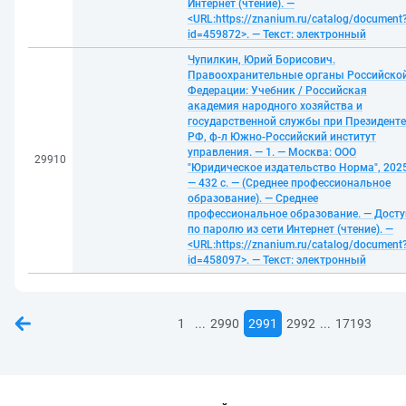
Интернет (чтение). —
<URL:https://znanium.ru/catalog/document
id=459872>. — Текст: электронный
Чупилкин, Юрий Борисович.
Правоохранительные органы Российско
Федерации: Учебник / Российская
академия народного хозяйства и
государственной службы при Президенте
РФ, ф-л Южно-Российский институт
управления. — 1. — Москва: ООО
29910
"Юридическое издательство Норма", 2025
— 432 с. — (Среднее профессиональное
образование). — Среднее
профессиональное образование. — Досту
по паролю из сети Интернет (чтение). —
<URL:https://znanium.ru/catalog/document
id=458097>. — Текст: электронный
...
...
1
2990
2991
2992
17193