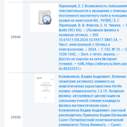
Ларионцев, Е. Г. Возможность повышени
чувствительности к вращению с помощ
постоянного магнитного поля в кольцев
лазере на кристалле Nd : YVO[4] / Е. Г.
Ларионцев, В. В. Фирсов, С. Н. Чекина. — 
файл (961 Кб). — (Лазерная физика и
лазерная оптика). — DOI
29949
10.61011/OS.2024.10.59417.5887-24. —
Текст: электронный // Оптика и
спектроскопия. – 2024. – Т. 132, № 10. — С
1038-1042. — Загл. с титул. экрана. —
Доступ по паролю из сети Интернет
(чтение). — <URL:https://elibrary.ru/item.asp
id=80252931>.
Кожевников, Вадим Андреевич. Влияние
геометрии активного элемента на
энергетические характеристики He-Ne
лазера: специальность 1.3.19. Лазерная
физика: автореферат диссертации на
соискание ученой степени кандидата
физико-математических наук /
Кожевников Вадим Андреевич; научный
руководитель Привалов Вадим Евгеньев
29950
Санкт-Петербургский политехнический
университет Петра Великого. — Санкт-