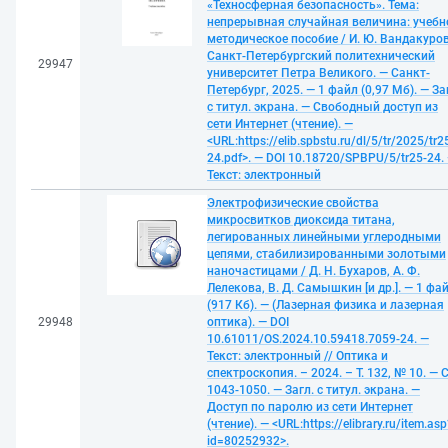
«Техносферная безопасность». Тема:
непрерывная случайная величина: учебн
методическое пособие / И. Ю. Вандакуров
Санкт-Петербургский политехнический
29947
университет Петра Великого. — Санкт-
Петербург, 2025. — 1 файл (0,97 Мб). — За
с титул. экрана. — Свободный доступ из
сети Интернет (чтение). —
<URL:https://elib.spbstu.ru/dl/5/tr/2025/tr2
24.pdf>. — DOI 10.18720/SPBPU/5/tr25-24.
Текст: электронный
Электрофизические свойства
микросвитков диоксида титана,
легированных линейными углеродными
цепями, стабилизированными золотыми
наночастицами / Д. Н. Бухаров, А. Ф.
Лелекова, В. Д. Самышкин [и др.]. — 1 фа
(917 Кб). — (Лазерная физика и лазерная
29948
оптика). — DOI
10.61011/OS.2024.10.59418.7059-24. —
Текст: электронный // Оптика и
спектроскопия. – 2024. – Т. 132, № 10. — С
1043-1050. — Загл. с титул. экрана. —
Доступ по паролю из сети Интернет
(чтение). — <URL:https://elibrary.ru/item.asp
id=80252932>.