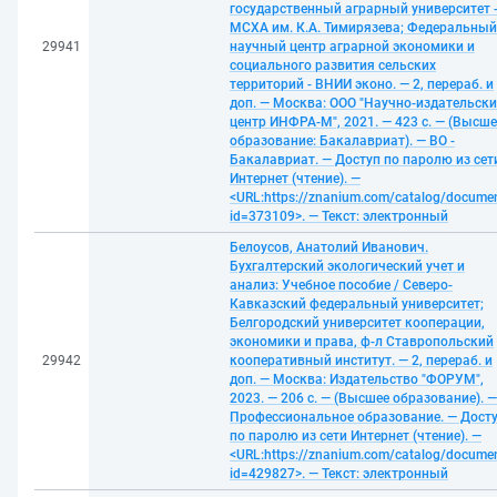
государственный аграрный университет 
МСХА им. К.А. Тимирязева; Федеральный
29941
научный центр аграрной экономики и
социального развития сельских
территорий - ВНИИ эконо. — 2, перераб. и
доп. — Москва: ООО "Научно-издательск
центр ИНФРА-М", 2021. — 423 с. — (Высше
образование: Бакалавриат). — ВО -
Бакалавриат. — Доступ по паролю из сет
Интернет (чтение). —
<URL:https://znanium.com/catalog/docume
id=373109>. — Текст: электронный
Белоусов, Анатолий Иванович.
Бухгалтерский экологический учет и
анализ: Учебное пособие / Северо-
Кавказский федеральный университет;
Белгородский университет кооперации,
экономики и права, ф-л Ставропольский
29942
кооперативный институт. — 2, перераб. и
доп. — Москва: Издательство "ФОРУМ",
2023. — 206 с. — (Высшее образование). —
Профессиональное образование. — Дост
по паролю из сети Интернет (чтение). —
<URL:https://znanium.com/catalog/docume
id=429827>. — Текст: электронный