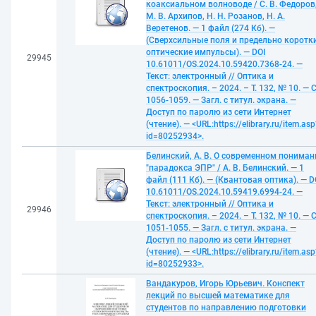
коаксиальном волноводе / С. В. Федоров
М. В. Архипов, Н. Н. Розанов, Н. А.
Веретенов. — 1 файл (274 Кб). —
(Сверхсильные поля и предельно коротк
оптические импульсы). — DOI
29945
10.61011/OS.2024.10.59420.7368-24. —
Текст: электронный // Оптика и
спектроскопия. – 2024. – Т. 132, № 10. — С
1056-1059. — Загл. с титул. экрана. —
Доступ по паролю из сети Интернет
(чтение). — <URL:https://elibrary.ru/item.asp
id=80252934>.
Белинский, А. В. О современном пониман
"парадокса ЭПР" / А. В. Белинский. — 1
файл (111 Кб). — (Квантовая оптика). — D
10.61011/OS.2024.10.59419.6994-24. —
Текст: электронный // Оптика и
29946
спектроскопия. – 2024. – Т. 132, № 10. — С
1051-1055. — Загл. с титул. экрана. —
Доступ по паролю из сети Интернет
(чтение). — <URL:https://elibrary.ru/item.asp
id=80252933>.
Вандакуров, Игорь Юрьевич. Конспект
лекций по высшей математике для
студентов по направлению подготовки