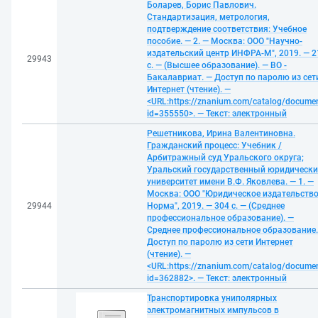
Боларев, Борис Павлович.
Стандартизация, метрология,
подтверждение соответствия: Учебное
пособие. — 2. — Москва: ООО "Научно-
издательский центр ИНФРА-М", 2019. — 2
29943
с. — (Высшее образование). — ВО -
Бакалавриат. — Доступ по паролю из сет
Интернет (чтение). —
<URL:https://znanium.com/catalog/docume
id=355550>. — Текст: электронный
Решетникова, Ирина Валентиновна.
Гражданский процесс: Учебник /
Арбитражный суд Уральского округа;
Уральский государственный юридическ
университет имени В.Ф. Яковлева. — 1. —
Москва: ООО "Юридическое издательств
29944
Норма", 2019. — 304 с. — (Среднее
профессиональное образование). —
Среднее профессиональное образование.
Доступ по паролю из сети Интернет
(чтение). —
<URL:https://znanium.com/catalog/docume
id=362882>. — Текст: электронный
Транспортировка униполярных
электромагнитных импульсов в