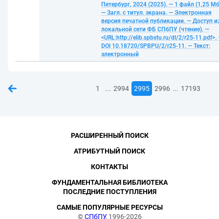
Петербург, 2024 (2025). — 1 файл (1,25 Мб
— Загл. с титул. экрана. — Электронная
версия печатной публикации. — Доступ и
локальной сети ФБ СПбПУ (чтение). —
<URL:http://elib.spbstu.ru/dl/2/r25-11.pdf>.
DOI 10.18720/SPBPU/2/r25-11. — Текст:
электронный
...
...
1
2994
2995
2996
17193
РАСШИРЕННЫЙ ПОИСК
АТРИБУТНЫЙ ПОИСК
КОНТАКТЫ
ФУНДАМЕНТАЛЬНАЯ БИБЛИОТЕКА
ПОСЛЕДНИЕ ПОСТУПЛЕНИЯ
САМЫЕ ПОПУЛЯРНЫЕ РЕСУРСЫ
©
СПбПУ
, 1996-2026