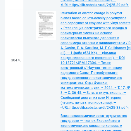
(чтение, печать, копирование). —
<URL:http://elib.spbstu.ru/dl/2/j25-39.pdf>.
Relaxation of electric charge in polymer
blends based on low-density polyethylene
and copolymer of ethylene with vinyl acetate
= Релаксация электрического заряда в
полимерных смесях на основе
полиэтилена высокого давления и
сополимера этилена с винилацетатом / R
A. Castro, E. A. Karulina, M. F. Galikhanov [et
al.]. — 1 файл (624 Кб). — (Физика
конденсированного состояния). — DOI
30476
10.18721/JPM.17304. — Текст:
электронный // Научно-технические
ведомости Санкт-Петербургского
государственного политехнического
университета. Сер.: Физико-
математические науки. – 2024. – Т. 17, №
3. — С. 36-45. — Загл. с титул. экрана. —
Свободный доступ из сети Интернет
(чтение, печать, копирование). —
<URL:http://elib.spbstu.ru/dl/2/j25-38.pdf>.
Внешнеэкономическое сотрудничество
государств — членов Евразийского
экономического союза по вопросам
проведения таможенного контроля: