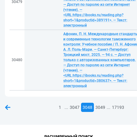
30479
— Доступ по паролю из сети Интернет
(чтение). —
<URL:https://ibooks.ru/reading.php?
short=1&productid=389191>. — Текст:
электронный
Афонин, П. Н. Международные стандарт
и современные технологии таможенного
контроля: Учебное пособие / П. Н. Афони
А. Л. Поль-Мари. — Санкт-Петербург:
Троицкий мост, 2025. — 94 с. — Доступ
30480
только с авторизованных компьютеров.
— Доступ по паролю из сети Интернет
(чтение). —
<URL:https://ibooks.ru/reading.php?
short=1&productid=380637>. — Текст:
электронный
...
...
1
3047
3048
3049
17193
РАСШИРЕННЫЙ ПОИСК