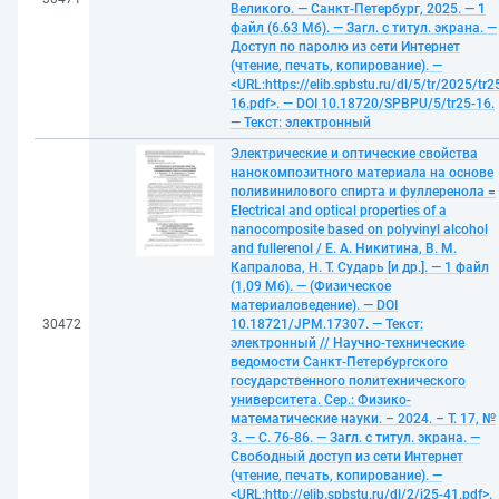
Великого. — Санкт-Петербург, 2025. — 1
файл (6.63 Мб). — Загл. с титул. экрана. —
Доступ по паролю из сети Интернет
(чтение, печать, копирование). —
<URL:https://elib.spbstu.ru/dl/5/tr/2025/tr2
16.pdf>. — DOI 10.18720/SPBPU/5/tr25-16.
— Текст: электронный
Электрические и оптические свойства
нанокомпозитного материала на основе
поливинилового спирта и фуллеренола =
Electrical and optical properties of a
nanocomposite based on polyvinyl alcohol
and fullerenol / Е. А. Никитина, В. М.
Капралова, Н. Т. Сударь [и др.]. — 1 файл
(1,09 Мб). — (Физическое
материаловедение). — DOI
30472
10.18721/JPM.17307. — Текст:
электронный // Научно-технические
ведомости Санкт-Петербургского
государственного политехнического
университета. Сер.: Физико-
математические науки. – 2024. – Т. 17, №
3. — С. 76-86. — Загл. с титул. экрана. —
Свободный доступ из сети Интернет
(чтение, печать, копирование). —
<URL:http://elib.spbstu.ru/dl/2/j25-41.pdf>.