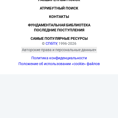
АТРИБУТНЫЙ ПОИСК
КОНТАКТЫ
ФУНДАМЕНТАЛЬНАЯ БИБЛИОТЕКА
ПОСЛЕДНИЕ ПОСТУПЛЕНИЯ
САМЫЕ ПОПУЛЯРНЫЕ РЕСУРСЫ
©
СПбПУ
, 1996-2026
Авторские права и персональные данные
Фотографии размещены с согласия
Политика конфиденциальности
изображённых лиц в соответствии
с требованиями законодательства
Положение об использовании «cookie» файлов
о персональных данных. Согласно
ст. 152.1 ГК РФ «Охрана изображения
гражданина», все фотоматериалы
являются объектами авторского
права. Их копирование и дальнейшее
использование без письменного
согласия правообладателя
запрещено.