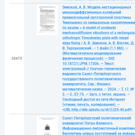
Земсков, А. В. Модель нестационарных
механодиффузионных колебаний
прямоугольной ортотропной пластины
Тимошенко со смешанным закреплением
по краям = A model of unsteady
mechanodiffusion vibrations of a rectangula
orthotropic Timoshenko plate with mixed
edge fixing / А. В. Земсков, А. В. Вестяк, Д.
В. Тарлаковский. — 1 файл (1,1 Мб). —
(Математическое моделирование
30473
физических процессов). — DOI
10.18721/JPM.17306. — Текст:
электронный // Научно-технические
ведомости Санкт-Петербургского
государственного политехнического
университета. Сер.: Физико-
математические науки. – 2024. – Т. 17, №
3. — С. 57-75. — Загл. с титул. экрана. —
Свободный доступ из сети Интернет
(чтение, печать, копирование). —
<URL:http://elib.spbstu.ru/dl/2/j25-40.pdf>.
Санкт-Петербургский политехнический
университет Петра Великого.
Информационно-библиотечный комплекс
Бюллетень новых поступлений за январь