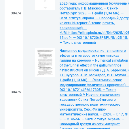
2025 года: информационный бюллетень 
составитель Г. В. Манжос. — Санкт-
30474
Петербург, 2025. — 1 файл (1,34 Мб). —
Загл. с титул. экрана. — Свободный досту
из сети Интернет (чтение, печать,
копирование). —
<URL:https://elib.spbstu.ru/dl/5/tr/2025/tr2
15.pdf>. — DOI 10.18720/SPBPU/5/tr25-15.
— Текст: электронный
Численное моделирование туннельного
эффекта в гетероструктуре нитрида
галлия на кремнии = Numerical simulation
of the tunnel effect in the gallium nitride
heterostructure on silicon / Д. А. Барыкин, 
Ю. Шугуров, А. М. Можаров, И. С. Мухин. 
1 файл (1,13 Мб). — (Математическое
моделирование физических процессов). 
DOI 10.18721/JPM.17305. — Текст:
30475
электронный // Научно-технические
ведомости Санкт-Петербургского
государственного политехнического
университета. Сер.: Физико-
математические науки. – 2024. – Т. 17, №
3. — С. 46-56. — Загл. с титул. экрана. —
Свободный доступ из сети Интернет