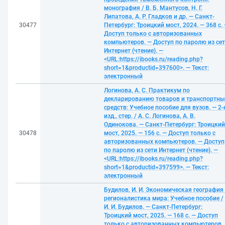
монография / В. Б. Мантусов, Н. Г.
Липатова, А. Р. Гладков и др. — Санкт-
30477
Петербург: Троицкий мост, 2024. — 368 с.
Доступ только с авторизованных
компьютеров. — Доступ по паролю из се
Интернет (чтение). —
<URL:https://ibooks.ru/reading.php?
short=1&productid=397600>. — Текст:
электронный
Логинова, А. С. Практикум по
декларированию товаров и транспортны
средств: Учебное пособие для вузов. — 2-
изд., стер. / А. С. Логинова, А. В.
Одинокова. — Санкт-Петербург: Троицкий
30478
мост, 2025. — 156 с. — Доступ только с
авторизованных компьютеров. — Доступ
по паролю из сети Интернет (чтение). —
<URL:https://ibooks.ru/reading.php?
short=1&productid=397599>. — Текст:
электронный
Будилов, И. И. Экономическая география
регионалистика мира: Учебное пособие /
И. И. Будилов. — Санкт-Петербург:
Троицкий мост, 2025. — 168 с. — Доступ
только с авторизованных компьютеров.