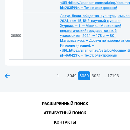
<URL:https://znanium.com/catalog/docume
id=283599>. — Текст: электронный
Локус. Люди, общество, культуры, смысл
2024, том 15, № 2: научный журнал:
Журнал. — 1. — Москва: Московский
педагогический государственный
30500
университет, 2024. — 178 с. — ВО -
Магистратура. — Доступ по паролю из се
Интернет (чтение). —
<URL:https://znanium.ru/catalog/document
id=460423>. — Текст: электронный
...
...
1
3049
3050
3051
17193
РАСШИРЕННЫЙ ПОИСК
АТРИБУТНЫЙ ПОИСК
КОНТАКТЫ