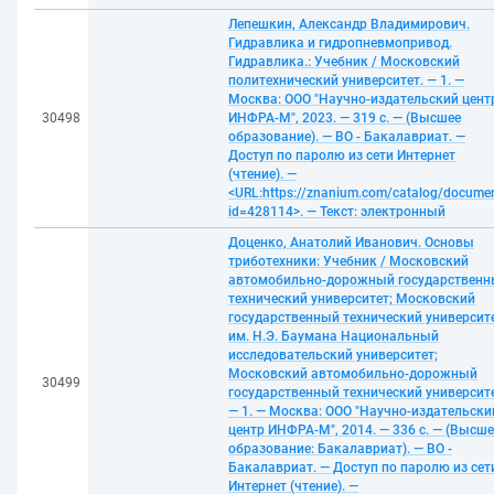
Лепешкин, Александр Владимирович.
Гидравлика и гидропневмопривод.
Гидравлика.: Учебник / Московский
политехнический университет. — 1. —
Москва: ООО "Научно-издательский цент
30498
ИНФРА-М", 2023. — 319 с. — (Высшее
образование). — ВО - Бакалавриат. —
Доступ по паролю из сети Интернет
(чтение). —
<URL:https://znanium.com/catalog/docume
id=428114>. — Текст: электронный
Доценко, Анатолий Иванович. Основы
триботехники: Учебник / Московский
автомобильно-дорожный государствен
технический университет; Московский
государственный технический университ
им. Н.Э. Баумана Национальный
исследовательский университет;
Московский автомобильно-дорожный
30499
государственный технический университе
— 1. — Москва: ООО "Научно-издательски
центр ИНФРА-М", 2014. — 336 с. — (Высше
образование: Бакалавриат). — ВО -
Бакалавриат. — Доступ по паролю из сет
Интернет (чтение). —