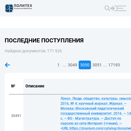
ПОСЛЕДНИЕ ПОСТУПЛЕНИЯ
Найдено документов: 171 926
...
...
1
3049
3050
3051
17193
№
Описание
Локус. Люди, общество, культуры, смысл
2016, № 4: научный журнал: Журнал. —
Москва: Московский педагогический
государственный университет, 2016. — 1
30491
с. — ВО - Магистратура. — Доступ по
паролю из сети Интернет (чтение). —
<URL:https://znanium.com/catalog/docume