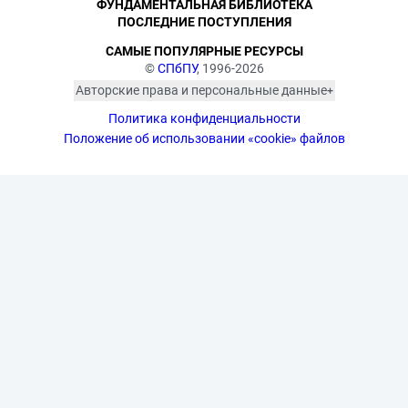
ФУНДАМЕНТАЛЬНАЯ БИБЛИОТЕКА
ПОСЛЕДНИЕ ПОСТУПЛЕНИЯ
САМЫЕ ПОПУЛЯРНЫЕ РЕСУРСЫ
©
СПбПУ
, 1996-2026
Авторские права и персональные данные
Фотографии размещены с согласия
Политика конфиденциальности
изображённых лиц в соответствии
с требованиями законодательства
Положение об использовании «cookie» файлов
о персональных данных. Согласно
ст. 152.1 ГК РФ «Охрана изображения
гражданина», все фотоматериалы
являются объектами авторского
права. Их копирование и дальнейшее
использование без письменного
согласия правообладателя
запрещено.