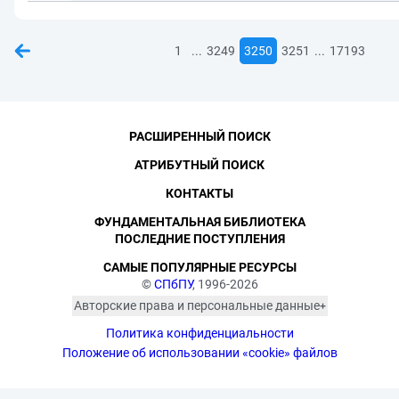
...
...
1
3249
3250
3251
17193
РАСШИРЕННЫЙ ПОИСК
АТРИБУТНЫЙ ПОИСК
КОНТАКТЫ
ФУНДАМЕНТАЛЬНАЯ БИБЛИОТЕКА
ПОСЛЕДНИЕ ПОСТУПЛЕНИЯ
САМЫЕ ПОПУЛЯРНЫЕ РЕСУРСЫ
©
СПбПУ
, 1996-2026
Авторские права и персональные данные
Фотографии размещены с согласия
Политика конфиденциальности
изображённых лиц в соответствии
с требованиями законодательства
Положение об использовании «cookie» файлов
о персональных данных. Согласно
ст. 152.1 ГК РФ «Охрана изображения