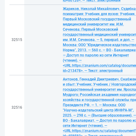
id=60126>. — Текст: электронный
Жариков, Николай Михайлович. Судебна
психиатрия: Учебник для вузов: Учебник 
Первый Московский государственный
медицинский университет им. И.М.
Сеченова; Первый Московский
государственный медицинский универси
32515
им. И.М. Сеченова. — 5, перераб. и доп. —
Москва: ООО "Юридическое издательств
Норма", 2013. — 560 с. — ВО - Бакалавриа
— Доступ по паролю из сети Интернет
(чтение). —
<URL:https://znanium.com/catalog/docume
id=213478>. — Текст: электронный
Антонов, Геннадий Дмитриевич. Снабже
и сбыт: Учебник: Учебник / Новгородски
государственный университет им. Яросл
Мудрого; Российская академия народно
хозяйства и государственной службы пр
Президенте РФ. — 1. — Москва: ООО
32516
"Научно-издательский центр ИНФРА-М",
2025. — 298 с. — (Высшее образование). —
ВО - Бакалавриат. — Доступ по паролю и
сети Интернет (чтение). —
<URL:https://znanium.ru/catalog/document