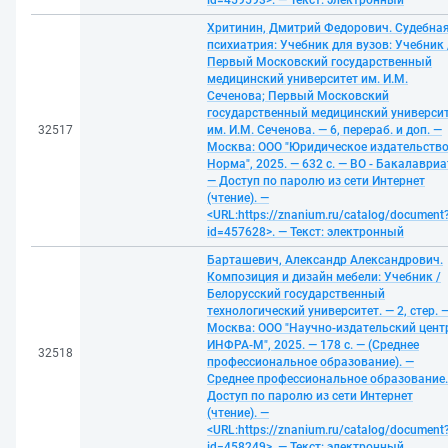
id=459593>. — Текст: электронный
Хритинин, Дмитрий Федорович. Судебна
психиатрия: Учебник для вузов: Учебник 
Первый Московский государственный
медицинский университет им. И.М.
Сеченова; Первый Московский
государственный медицинский универси
32517
им. И.М. Сеченова. — 6, перераб. и доп. —
Москва: ООО "Юридическое издательств
Норма", 2025. — 632 с. — ВО - Бакалавриа
— Доступ по паролю из сети Интернет
(чтение). —
<URL:https://znanium.ru/catalog/document
id=457628>. — Текст: электронный
Барташевич, Александр Александрович.
Композиция и дизайн мебели: Учебник /
Белорусский государственный
технологический университет. — 2, стер. 
Москва: ООО "Научно-издательский цент
ИНФРА-М", 2025. — 178 с. — (Среднее
32518
профессиональное образование). —
Среднее профессиональное образование.
Доступ по паролю из сети Интернет
(чтение). —
<URL:https://znanium.ru/catalog/document
id=458249>. — Текст: электронный