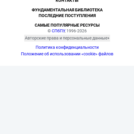
КОНТАКТЫ
ФУНДАМЕНТАЛЬНАЯ БИБЛИОТЕКА
ПОСЛЕДНИЕ ПОСТУПЛЕНИЯ
САМЫЕ ПОПУЛЯРНЫЕ РЕСУРСЫ
©
СПбПУ
, 1996-2026
Авторские права и персональные данные
Фотографии размещены с согласия
Политика конфиденциальности
изображённых лиц в соответствии
с требованиями законодательства
Положение об использовании «cookie» файлов
о персональных данных. Согласно
ст. 152.1 ГК РФ «Охрана изображения
гражданина», все фотоматериалы
являются объектами авторского
права. Их копирование и дальнейшее
использование без письменного
согласия правообладателя
запрещено.