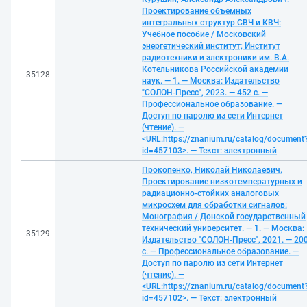
Проектирование объемных
интегральных структур СВЧ и КВЧ:
Учебное пособие / Московский
энергетический институт; Институт
радиотехники и электроники им. В.А.
Котельникова Российской академии
35128
наук. — 1. — Москва: Издательство
"СОЛОН-Пресс", 2023. — 452 с. —
Профессиональное образование. —
Доступ по паролю из сети Интернет
(чтение). —
<URL:https://znanium.ru/catalog/document
id=457103>. — Текст: электронный
Прокопенко, Николай Николаевич.
Проектирование низкотемпературных и
радиационно-стойких аналоговых
микросхем для обработки сигналов:
Монография / Донской государственный
технический университет. — 1. — Москва:
35129
Издательство "СОЛОН-Пресс", 2021. — 20
с. — Профессиональное образование. —
Доступ по паролю из сети Интернет
(чтение). —
<URL:https://znanium.ru/catalog/document
id=457102>. — Текст: электронный