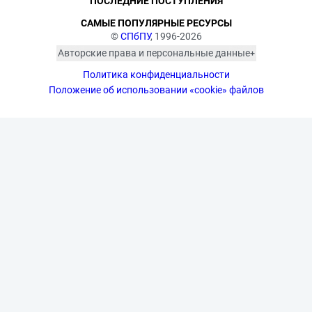
ПОСЛЕДНИЕ ПОСТУПЛЕНИЯ
САМЫЕ ПОПУЛЯРНЫЕ РЕСУРСЫ
©
СПбПУ
, 1996-2026
Авторские права и персональные данные
Фотографии размещены с согласия
Политика конфиденциальности
изображённых лиц в соответствии
с требованиями законодательства
Положение об использовании «cookie» файлов
о персональных данных. Согласно
ст. 152.1 ГК РФ «Охрана изображения
гражданина», все фотоматериалы
являются объектами авторского
права. Их копирование и дальнейшее
использование без письменного
согласия правообладателя
запрещено.