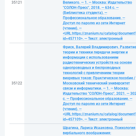
35121
Великого. — 1. — Москва: Издательство
"СОЛОН-Пресс", 2018. — 634 с. —
(Библиотека студента). —
Профессиональное образование. —
Доступ по паролю из сети Интернет
(чтение). —
<URL:https://znanium.ru/catalog/document
id=457110>. — Текст: электронный
Фриск, Валерий Владимирович. Развити
теории и техники передачи энергии и
информации с использованием
радиотехнических устройств на основе
однопроводных и беспроводных
технологий с привлечением теории
вихревых токов: Практическое пособие /
35122
Московский технический университет
связи и информатики. — 1. — Москва:
Издательство "СОЛОН-Пресс", 2021. — 30
с. — Профессиональное образование. —
Доступ по паролю из сети Интернет
(чтение). —
<URL:https://znanium.ru/catalog/document
id=457109>. — Текст: электронный
Шрагина, Лариса Исааковна. Психология
вербального воображения: