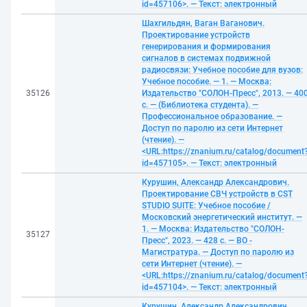
id=457106>. — Текст: электронный
Шахгильдян, Ваган Ваганович.
Проектирование устройств
генерирования и формирования
сигналов в системах подвижной
радиосвязи: Учебное пособие для вузов:
Учебное пособие. — 1. — Москва:
35126
Издательство "СОЛОН-Пресс", 2013. — 40
с. — (Библиотека студента). —
Профессиональное образование. —
Доступ по паролю из сети Интернет
(чтение). —
<URL:https://znanium.ru/catalog/document
id=457105>. — Текст: электронный
Курушин, Александр Александрович.
Проектирование СВЧ устройств в CST
STUDIO SUITE: Учебное пособие /
Московский энергетический институт. —
1. — Москва: Издательство "СОЛОН-
35127
Пресс", 2023. — 428 с. — ВО -
Магистратура. — Доступ по паролю из
сети Интернет (чтение). —
<URL:https://znanium.ru/catalog/document
id=457104>. — Текст: электронный
Курушин, Александр Александрович.