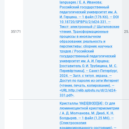
languages / Е. А. Иванова;
Российский государственный
педагогический университет им. А.
И. Герцена. — 1 файл (176 Кб). — DOI
10.18720/SPBPU/2/id24-331. —
Текст: электронный // Шатиловские
35171
чтения. Трансформационные
25
процессы в иноязычном
образовании: реальность и
перспективы: сборник научных
трудов / Российский
государственный педагогический
университет им. А. И. Герцена;
[составитель О. И. Трубицина, М. С.
Перевёрткина]. – Санкт-Петербург,
2024. — Загл. с титул. экрана. —
Доступ по паролю из сети Интернет
(чтение, печать, копирование). —
<URL:http://elib.spbstu.ru/dl/2/id24-
331.pdf>.
Кристаллы YAl[3](BO[3])[4] : Cr для
люминесцентной криотермометрии
/ А. Д. Молчанова, М. Диаб, К. Н.
Болдырев. — 1 файл (1,25 Мб). —
(Спектроскопия
конденсированного состояния). —