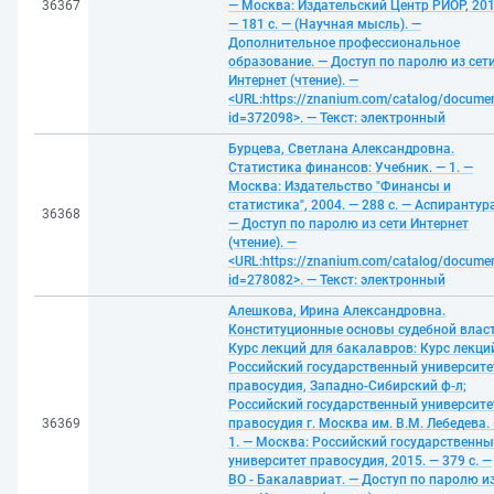
36367
— Москва: Издательский Центр РИОР, 201
— 181 с. — (Научная мысль). —
Дополнительное профессиональное
образование. — Доступ по паролю из сет
Интернет (чтение). —
<URL:https://znanium.com/catalog/docume
id=372098>. — Текст: электронный
Бурцева, Светлана Александровна.
Статистика финансов: Учебник. — 1. —
Москва: Издательство "Финансы и
статистика", 2004. — 288 с. — Аспирантур
36368
— Доступ по паролю из сети Интернет
(чтение). —
<URL:https://znanium.com/catalog/docume
id=278082>. — Текст: электронный
Алешкова, Ирина Александровна.
Конституционные основы судебной власт
Курс лекций для бакалавров: Курс лекций
Российский государственный университе
правосудия, Западно-Сибирский ф-л;
Российский государственный университе
36369
правосудия г. Москва им. В.М. Лебедева.
1. — Москва: Российский государственн
университет правосудия, 2015. — 379 с. —
ВО - Бакалавриат. — Доступ по паролю и