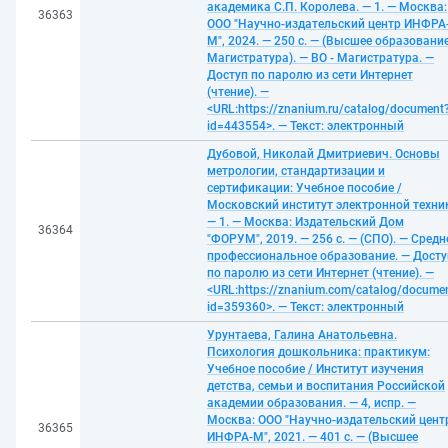
академика С.П. Королева. — 1. — Москва:
36363
ООО "Научно-издательский центр ИНФРА
М", 2024. — 250 с. — (Высшее образование
Магистратура). — ВО - Магистратура. —
Доступ по паролю из сети Интернет
(чтение). —
<URL:https://znanium.ru/catalog/document
id=443554>. — Текст: электронный
Дубовой, Николай Дмитриевич. Основы
метрологии, стандартизации и
сертификации: Учебное пособие /
Московский институт электронной техни
— 1. — Москва: Издательский Дом
36364
"ФОРУМ", 2019. — 256 с. — (СПО). — Средн
профессиональное образование. — Досту
по паролю из сети Интернет (чтение). —
<URL:https://znanium.com/catalog/docume
id=359360>. — Текст: электронный
Урунтаева, Галина Анатольевна.
Психология дошкольника: практикум:
Учебное пособие / Институт изучения
детства, семьи и воспитания Российской
академии образования. — 4, испр. —
Москва: ООО "Научно-издательский цент
36365
ИНФРА-М", 2021. — 401 с. — (Высшее