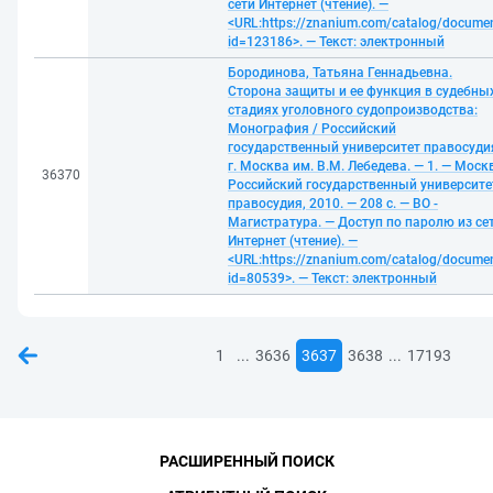
сети Интернет (чтение). —
<URL:https://znanium.com/catalog/docume
id=123186>. — Текст: электронный
Бородинова, Татьяна Геннадьевна.
Сторона защиты и ее функция в судебны
стадиях уголовного судопроизводства:
Монография / Российский
государственный университет правосуди
г. Москва им. В.М. Лебедева. — 1. — Моск
36370
Российский государственный университе
правосудия, 2010. — 208 с. — ВО -
Магистратура. — Доступ по паролю из се
Интернет (чтение). —
<URL:https://znanium.com/catalog/docume
id=80539>. — Текст: электронный
...
...
1
3636
3637
3638
17193
РАСШИРЕННЫЙ ПОИСК