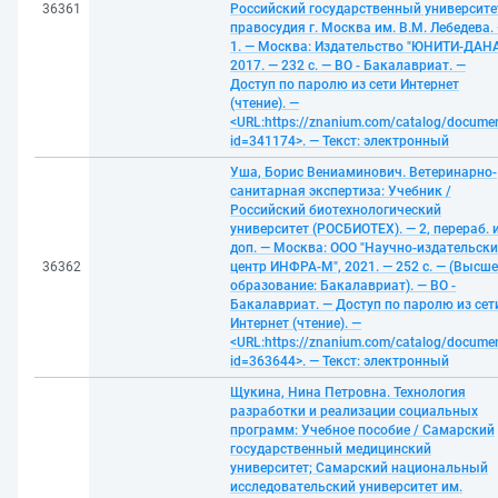
36361
Российский государственный университе
правосудия г. Москва им. В.М. Лебедева.
1. — Москва: Издательство "ЮНИТИ-ДАНА
2017. — 232 с. — ВО - Бакалавриат. —
Доступ по паролю из сети Интернет
(чтение). —
<URL:https://znanium.com/catalog/docume
id=341174>. — Текст: электронный
Уша, Борис Вениаминович. Ветеринарно-
санитарная экспертиза: Учебник /
Российский биотехнологический
университет (РОСБИОТЕХ). — 2, перераб. 
доп. — Москва: ООО "Научно-издательск
36362
центр ИНФРА-М", 2021. — 252 с. — (Высше
образование: Бакалавриат). — ВО -
Бакалавриат. — Доступ по паролю из сет
Интернет (чтение). —
<URL:https://znanium.com/catalog/docume
id=363644>. — Текст: электронный
Щукина, Нина Петровна. Технология
разработки и реализации социальных
программ: Учебное пособие / Самарский
государственный медицинский
университет; Самарский национальный
исследовательский университет им.