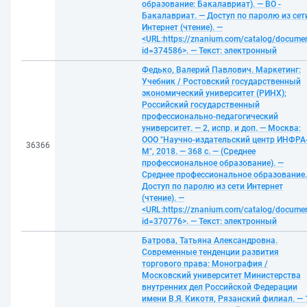
образование: Бакалавриат). — ВО -
Бакалавриат. — Доступ по паролю из сет
Интернет (чтение). —
<URL:https://znanium.com/catalog/docume
id=374586>. — Текст: электронный
Федько, Валерий Павлович. Маркетинг:
Учебник / Ростовский государственный
экономический университет (РИНХ);
Российский государственный
профессионально-педагогический
университет. — 2, испр. и доп. — Москва:
ООО "Научно-издательский центр ИНФРА
36366
М", 2018. — 368 с. — (Среднее
профессиональное образование). —
Среднее профессиональное образование.
Доступ по паролю из сети Интернет
(чтение). —
<URL:https://znanium.com/catalog/docume
id=370776>. — Текст: электронный
Батрова, Татьяна Александровна.
Современные тенденции развития
торгового права: Монография /
Московский университет Министерства
внутренних дел Российской Федерации
имени В.Я. Кикотя, Рязанский филиал. — 