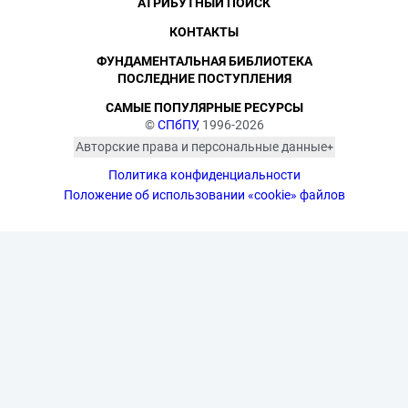
АТРИБУТНЫЙ ПОИСК
КОНТАКТЫ
ФУНДАМЕНТАЛЬНАЯ БИБЛИОТЕКА
ПОСЛЕДНИЕ ПОСТУПЛЕНИЯ
САМЫЕ ПОПУЛЯРНЫЕ РЕСУРСЫ
©
СПбПУ
, 1996-2026
Авторские права и персональные данные
Фотографии размещены с согласия
Политика конфиденциальности
изображённых лиц в соответствии
с требованиями законодательства
Положение об использовании «cookie» файлов
о персональных данных. Согласно
ст. 152.1 ГК РФ «Охрана изображения
гражданина», все фотоматериалы
являются объектами авторского
права. Их копирование и дальнейшее
использование без письменного
согласия правообладателя
запрещено.