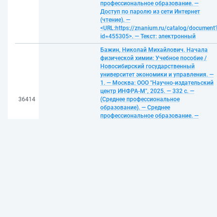
профессиональное образование. —
Доступ по паролю из сети Интернет
(чтение). —
<URL:https://znanium.ru/catalog/document
id=455305>. — Текст: электронный
Бажин, Николай Михайлович. Начала
физической химии: Учебное пособие /
Новосибирский государственный
университет экономики и управления. —
1. — Москва: ООО "Научно-издательский
центр ИНФРА-М", 2025. — 332 с. —
36414
(Среднее профессиональное
образование). — Среднее
профессиональное образование. —
Доступ по паролю из сети Интернет
(чтение). —
<URL:https://znanium.ru/catalog/document
id=455302>. — Текст: электронный
Божко, Аркадий Николаевич. Основы
автоматизированного проектирования:
Учебник / Московский государственный
технический университет им. Н.Э.
Баумана Национальный
исследовательский университет. — 1. —
Москва: ООО "Научно-издательский