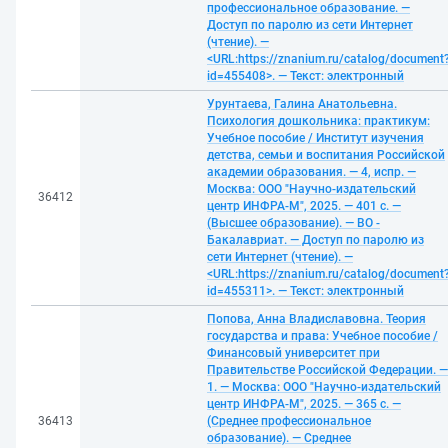
профессиональное образование. —
Доступ по паролю из сети Интернет
(чтение). —
<URL:https://znanium.ru/catalog/document
id=455408>. — Текст: электронный
Урунтаева, Галина Анатольевна.
Психология дошкольника: практикум:
Учебное пособие / Институт изучения
детства, семьи и воспитания Российской
академии образования. — 4, испр. —
Москва: ООО "Научно-издательский
36412
центр ИНФРА-М", 2025. — 401 с. —
(Высшее образование). — ВО -
Бакалавриат. — Доступ по паролю из
сети Интернет (чтение). —
<URL:https://znanium.ru/catalog/document
id=455311>. — Текст: электронный
Попова, Анна Владиславовна. Теория
государства и права: Учебное пособие /
Финансовый университет при
Правительстве Российской Федерации. —
1. — Москва: ООО "Научно-издательский
центр ИНФРА-М", 2025. — 365 с. —
36413
(Среднее профессиональное
образование). — Среднее