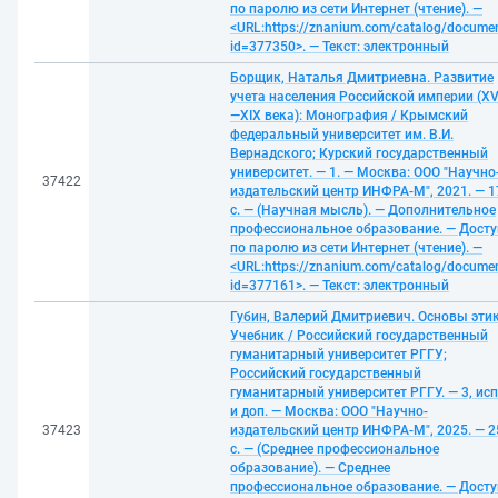
по паролю из сети Интернет (чтение). —
<URL:https://znanium.com/catalog/docume
id=377350>. — Текст: электронный
Борщик, Наталья Дмитриевна. Развитие
учета населения Российской империи (XVI
—XIX века): Монография / Крымский
федеральный университет им. В.И.
Вернадского; Курский государственный
университет. — 1. — Москва: ООО "Научно
37422
издательский центр ИНФРА-М", 2021. — 1
с. — (Научная мысль). — Дополнительное
профессиональное образование. — Досту
по паролю из сети Интернет (чтение). —
<URL:https://znanium.com/catalog/docume
id=377161>. — Текст: электронный
Губин, Валерий Дмитриевич. Основы этик
Учебник / Российский государственный
гуманитарный университет РГГУ;
Российский государственный
гуманитарный университет РГГУ. — 3, исп
и доп. — Москва: ООО "Научно-
37423
издательский центр ИНФРА-М", 2025. — 2
с. — (Среднее профессиональное
образование). — Среднее
профессиональное образование. — Досту