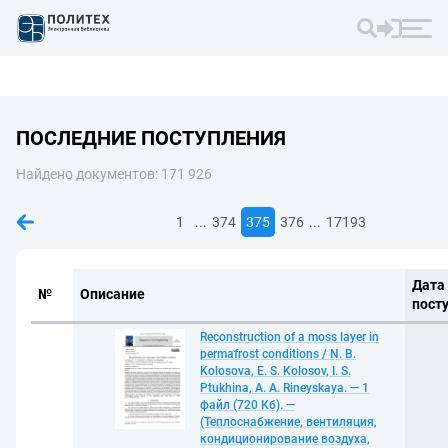
ПОСЛЕДНИЕ ПОСТУПЛЕНИЯ
Найдено документов: 171 926
...
...
1
374
375
376
17193
Дата
№
Описание
пост
Reconstruction of a moss layer in
permafrost conditions / N. B.
Kolosova, E. S. Kolosov, I. S.
Ptukhina, A. A. Rineyskaya. — 1
файл (720 Кб). —
(Теплоснабжение, вентиляция,
кондиционирование воздуха,