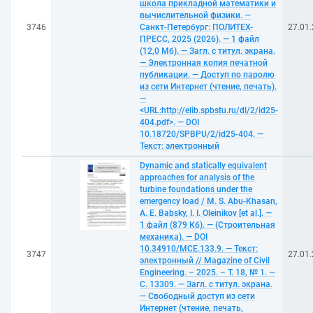
школа прикладной математики и
вычислительной физики. —
3746
Санкт-Петербург: ПОЛИТЕХ-
27.01
ПРЕСС, 2025 (2026). — 1 файл
(12,0 Мб). — Загл. с титул. экрана.
— Электронная копия печатной
публикации. — Доступ по паролю
из сети Интернет (чтение, печать).
—
<URL:http://elib.spbstu.ru/dl/2/id25-
404.pdf>. — DOI
10.18720/SPBPU/2/id25-404. —
Текст: электронный
Dynamic and statically equivalent
approaches for analysis of the
turbine foundations under the
emergency load / M. S. Abu-Khasan,
A. E. Babsky, I. I. Oleinikov [et al.]. —
1 файл (879 Кб). — (Строительная
механика). — DOI
10.34910/MCE.133.9. — Текст:
3747
27.01
электронный // Magazine of Civil
Engineering. – 2025. – Т. 18, № 1. —
С. 13309. — Загл. с титул. экрана.
— Свободный доступ из сети
Интернет (чтение, печать,