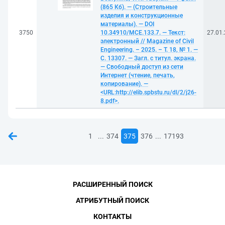
(865 Кб). — (Строительные
изделия и конструкционные
материалы). — DOI
3750
10.34910/MCE.133.7. — Текст:
27.01
электронный // Magazine of Civil
Engineering. – 2025. – Т. 18, № 1. —
С. 13307. — Загл. с титул. экрана.
— Свободный доступ из сети
Интернет (чтение, печать,
копирование). —
<URL:http://elib.spbstu.ru/dl/2/j26-
8.pdf>.
...
...
1
374
375
376
17193
РАСШИРЕННЫЙ ПОИСК
АТРИБУТНЫЙ ПОИСК
КОНТАКТЫ