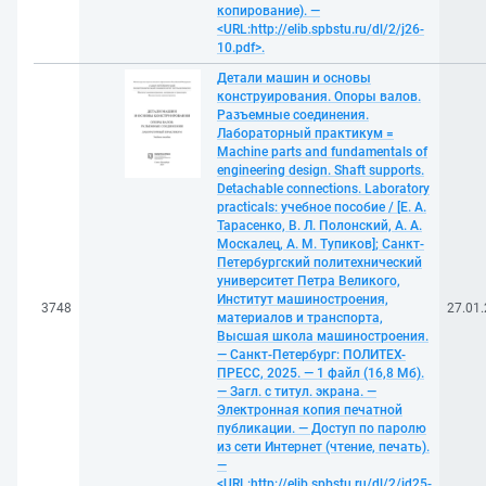
копирование). —
<URL:http://elib.spbstu.ru/dl/2/j26-
10.pdf>.
Детали машин и основы
конструирования. Опоры валов.
Разъемные соединения.
Лабораторный практикум =
Machine parts and fundamentals of
engineering design. Shaft supports.
Detachable connections. Laboratory
practicals: учебное пособие / [Е. А.
Тарасенко, В. Л. Полонский, А. А.
Москалец, А. М. Тупиков]; Санкт-
Петербургский политехнический
университет Петра Великого,
Институт машиностроения,
3748
27.01
материалов и транспорта,
Высшая школа машиностроения.
— Санкт-Петербург: ПОЛИТЕХ-
ПРЕСС, 2025. — 1 файл (16,8 Мб).
— Загл. с титул. экрана. —
Электронная копия печатной
публикации. — Доступ по паролю
из сети Интернет (чтение, печать).
—
<URL:http://elib.spbstu.ru/dl/2/id25-