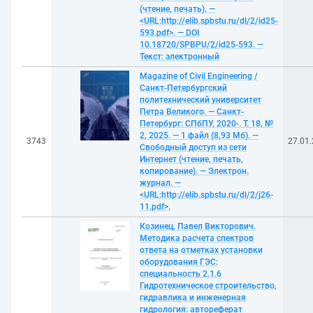
(чтение, печать). —
<URL:http://elib.spbstu.ru/dl/2/id25-
593.pdf>. — DOI
10.18720/SPBPU/2/id25-593. —
Текст: электронный
Magazine of Civil Engineering /
Санкт-Петербургский
политехнический университет
Петра Великого. — Санкт-
Петербург: СПбПУ, 2020-. Т. 18, №
2, 2025. — 1 файл (8,93 Мб). —
3743
27.01
Свободный доступ из сети
Интернет (чтение, печать,
копирование). — Электрон.
журнал. —
<URL:http://elib.spbstu.ru/dl/2/j26-
11.pdf>.
Козинец, Павел Викторович.
Методика расчета спектров
ответа на отметках установки
оборудования ГЭС:
специальность 2.1.6
Гидротехническое строительство,
гидравлика и инженерная
гидрология: автореферат