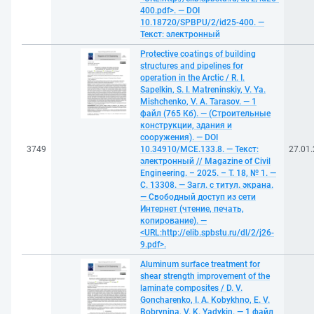
400.pdf>. — DOI
10.18720/SPBPU/2/id25-400. —
Текст: электронный
Protective coatings of building
structures and pipelines for
operation in the Arctic / R. I.
Sapelkin, S. I. Matreninskiy, V. Ya.
Mishchenko, V. A. Tarasov. — 1
файл (765 Кб). — (Строительные
конструкции, здания и
сооружения). — DOI
3749
10.34910/MCE.133.8. — Текст:
27.01
электронный // Magazine of Civil
Engineering. – 2025. – Т. 18, № 1. —
С. 13308. — Загл. с титул. экрана.
— Свободный доступ из сети
Интернет (чтение, печать,
копирование). —
<URL:http://elib.spbstu.ru/dl/2/j26-
9.pdf>.
Aluminum surface treatment for
shear strength improvement of the
laminate composites / D. V.
Goncharenko, I. A. Kobykhno, E. V.
Bobrynina, V. K. Yadykin. — 1 файл