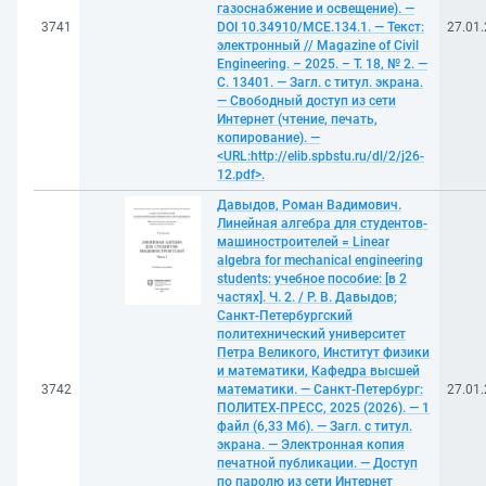
газоснабжение и освещение). —
3741
DOI 10.34910/MCE.134.1. — Текст:
27.01
электронный // Magazine of Civil
Engineering. – 2025. – Т. 18, № 2. —
С. 13401. — Загл. с титул. экрана.
— Свободный доступ из сети
Интернет (чтение, печать,
копирование). —
<URL:http://elib.spbstu.ru/dl/2/j26-
12.pdf>.
Давыдов, Роман Вадимович.
Линейная алгебра для студентов-
машиностроителей = Linear
algebra for mechanical engineering
students: учебное пособие: [в 2
частях]. Ч. 2. / Р. В. Давыдов;
Санкт-Петербургский
политехнический университет
Петра Великого, Институт физики
и математики, Кафедра высшей
3742
математики. — Санкт-Петербург:
27.01
ПОЛИТЕХ-ПРЕСС, 2025 (2026). — 1
файл (6,33 Мб). — Загл. с титул.
экрана. — Электронная копия
печатной публикации. — Доступ
по паролю из сети Интернет