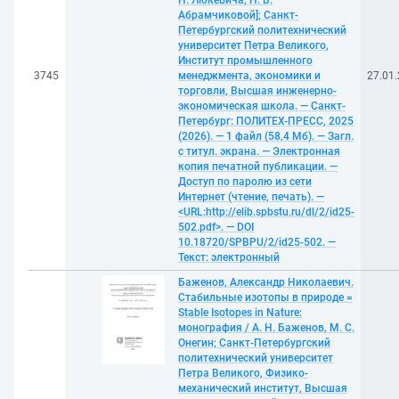
Н. Люкевича, Н. В.
Абрамчиковой]; Санкт-
Петербургский политехнический
университет Петра Великого,
Институт промышленного
3745
менеджмента, экономики и
27.01
торговли, Высшая инженерно-
экономическая школа. — Санкт-
Петербург: ПОЛИТЕХ-ПРЕСС, 2025
(2026). — 1 файл (58,4 Мб). — Загл.
с титул. экрана. — Электронная
копия печатной публикации. —
Доступ по паролю из сети
Интернет (чтение, печать). —
<URL:http://elib.spbstu.ru/dl/2/id25-
502.pdf>. — DOI
10.18720/SPBPU/2/id25-502. —
Текст: электронный
Баженов, Александр Николаевич.
Стабильные изотопы в природе =
Stable Isotopes in Nature:
монография / А. Н. Баженов, М. С.
Онегин; Санкт-Петербургский
политехнический университет
Петра Великого, Физико-
механический институт, Высшая