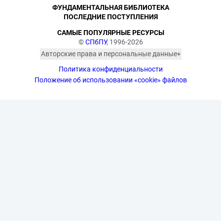
ФУНДАМЕНТАЛЬНАЯ БИБЛИОТЕКА
ПОСЛЕДНИЕ ПОСТУПЛЕНИЯ
САМЫЕ ПОПУЛЯРНЫЕ РЕСУРСЫ
©
СПбПУ
, 1996-2026
Авторские права и персональные данные
Фотографии размещены с согласия
Политика конфиденциальности
изображённых лиц в соответствии
с требованиями законодательства
Положение об использовании «cookie» файлов
о персональных данных. Согласно
ст. 152.1 ГК РФ «Охрана изображения
гражданина», все фотоматериалы
являются объектами авторского
права. Их копирование и дальнейшее
использование без письменного
согласия правообладателя
запрещено.