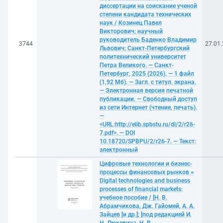
диссертации на соискание ученой
степени кандидата технических
наук / Козинец Павел
Викторович; научный
руководитель Баденко Владимир
3744
27.01
Львович; Санкт-Петербургский
политехнический университет
Петра Великого. — Санкт-
Петербург, 2025 (2026). — 1 файл
(1,92 Мб). — Загл. с титул. экрана.
— Электронная версия печатной
публикации. — Свободный доступ
из сети Интернет (чтение, печать).
—
<URL:http://elib.spbstu.ru/dl/2/r26-
7.pdf>. — DOI
10.18720/SPBPU/2/r26-7. — Текст:
электронный
Цифровые технологии и бизнес-
процессы финансовых рынков =
Digital technologies and business
processes of financial markets:
учебное пособие / [Н. В.
Абрамчикова, Дж. Гайомей, А. А.
Зайцев [и др.]; [под редакцией И.