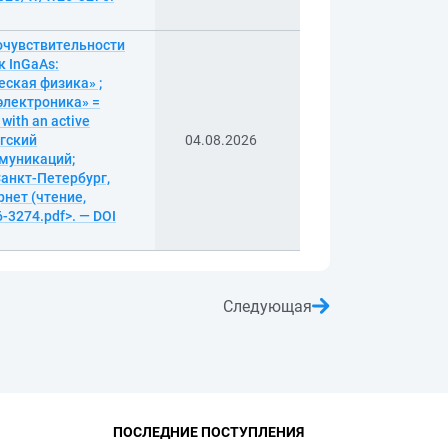
очувствительности
к InGaAs:
ская физика» ;
электроника» =
 with an active
ргский
04.08.2026
ммуникаций;
Санкт-Петербург,
рнет (чтение,
6-3274.pdf>. — DOI
Следующая
ПОСЛЕДНИЕ ПОСТУПЛЕНИЯ