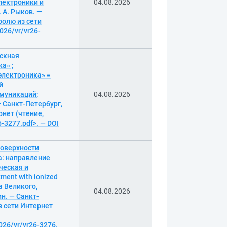
лектроники и
04.08.2026
 А. Рыков. —
аролю из сети
2026/vr/vr26-
ускная
а» ;
электроника» =
й
ммуникаций;
04.08.2026
 Санкт-Петербург,
рнет (чтение,
6-3277.pdf>. — DOI
поверхности
а: направление
ческая и
ment with ionized
а Великого,
04.08.2026
н. — Санкт-
из сети Интернет
026/vr/vr26-3276.