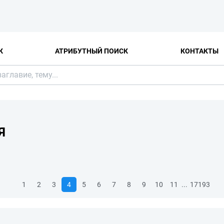
К
АТРИБУТНЫЙ ПОИСК
КОНТАКТЫ
Я
...
1
2
3
4
5
6
7
8
9
10
11
17193