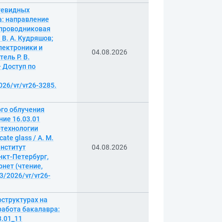
тевидных
а: направление
упроводниковая
 В. А. Кудряшов;
лектроники и
04.08.2026
ель Р. В.
— Доступ по
026/vr/vr26-3285.
го облучения
ние 16.03.01
отехнологии
ate glass / А. М.
Институт
04.08.2026
нкт-Петербург,
рнет (чтение,
/3/2026/vr/vr26-
оструктурах на
работа бакалавра:
3.01_11