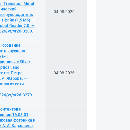
 Transition Metal
хнический
04.08.2026
ный руководитель
1 файл (1,5 Мб). —
obat Reader 7.0. —
026/vr/vr26-3280.
 создание,
в: выпускная
а» ;
иалов» = Silver
ptical, and
рситет Петра
04.08.2026
 А. Жарова. —
аролю из сети
026/vr/vr26-3279.
контактов и
ление 16.03.01
иковая фотоника и
/ А. А. Караваева;