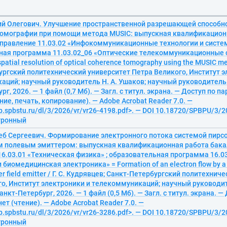
ий Олегович. Улучшение пространственной разрешающей способн
томографии при помощи метода MUSIC: выпускная квалификацион
аправление 11.03.02 «Инфокоммуникационные технологии и систем
ная программа 11.03.02_06 «Оптические телекоммуникационные 
spatial resolution of optical coherence tomography using the MUSIC me
ргский политехнический университет Петра Великого, Институт э
ций; научный руководитель Н. А. Ушаков; научный руководитель З
г, 2026. — 1 файл (0,7 Мб). — Загл. с титул. экрана. — Доступ по п
ние, печать, копирование). — Adobe Acrobat Reader 7.0. —
ib.spbstu.ru/dl/3/2026/vr/vr26-4198.pdf>. — DOI 10.18720/SPBPU/3/2
ктронный
еб Сергеевич. Формирование электронного потока системой пирсо
 полевым эмиттером: выпускная квалификационная работа бака
6.03.01 «Техническая физика» ; образовательная программа 16.0
 биомедицинская электроника» = Formation of an electron flow by a
yer field emitter / Г. С. Кудрявцев; Санкт-Петербургский политехни
о, Институт электроники и телекоммуникаций; научный руководит
нкт-Петербург, 2026. — 1 файл (0,5 Мб). — Загл. с титул. экрана. 
ет (чтение). — Adobe Acrobat Reader 7.0. —
ib.spbstu.ru/dl/3/2026/vr/vr26-3286.pdf>. — DOI 10.18720/SPBPU/3/2
ктронный