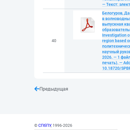
— Текст: эле
Белогуров, Д
в волноводных
выпускная ква
образователь
Investigation o
40
region based 
политехническ
научный руков
2026. — 1 файл
печать). — Ado
10.18720/SPBP
Предыдущая
©
СПбПУ
, 1996-2026