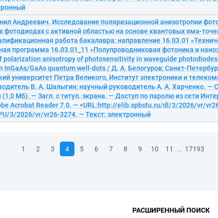
ктронный
анил Андреевич. Исследование поляризационной анизотропии фот
 фотодиодах с активной областью на основе квантовых яма-точе
лификационная работа бакалавра: направление 16.03.01 «Техниче
ная программа 16.03.01_11 «Полупроводниковая фотоника и нано
f polarization anisotropy of photosensitivity in waveguide photodiodes
on InGaAs/GaAs quantum well-dots / Д. А. Белогуров; Санкт-Петербу
ий университет Петра Великого, Институт электроники и телеко
одитель В. А. Шалыгин; научный руководитель А. А. Харченко. — 
 (1,0 Мб). — Загл. с титул. экрана. — Доступ по паролю из сети Инте
be Acrobat Reader 7.0. — <URL:http://elib.spbstu.ru/dl/3/2026/vr/vr2
U/3/2026/vr/vr26-3274. — Текст: электронный
...
1
2
3
4
5
6
7
8
9
10
11
17193
РАСШИРЕННЫЙ ПОИСК