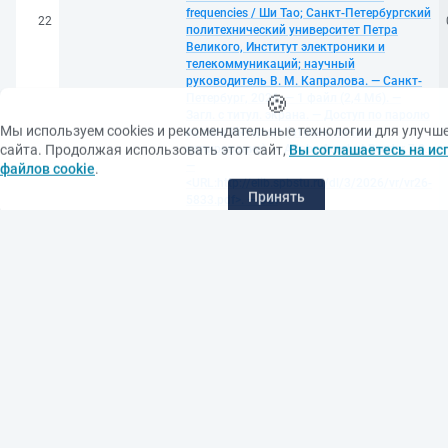
frequencies / Ши Тао; Санкт-Петербургский
22
политехнический университет Петра
Великого, Институт электроники и
телекоммуникаций; научный
руководитель В. М. Капралова. — Санкт-
🍪
Петербург, 2026. — 1 файл (2,4 Мб). —
Загл. с титул. экрана. — Доступ по паролю
Мы используем cookies и рекомендательные технологии для улучш
из сети Интернет (чтение, печать,
сайта. Продолжая использовать этот сайт,
Вы соглашаетесь на ис
копирование). — Adobe Acrobat Reader 7.0.
файлов cookie
.
—
<URL:http://elib.spbstu.ru/dl/3/2026/vr/vr26-
Принять
5833.pdf>. — DOI
10.18720/SPBPU/3/2026/vr/vr26-5833. —
Текст: электронный
Луань Дунюй. Детектор мощности
сверхвысокочастотного диапазона:
выпускная квалификационная работа
бакалавра: направление 11.03.04
«Электроника и наноэлектроника» ;
образовательная программа 11.03.04_03
«Интегральная электроника и
наноэлектроника» = Microwave power
detector / Луань Дунюй; Санкт-
Петербургский политехнический
университет Петра Великого, Институт
23