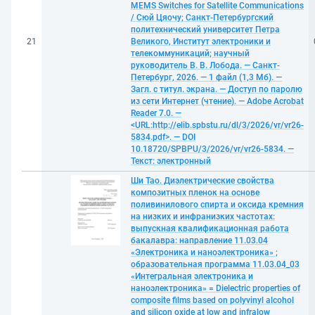
MEMS Switches for Satellite Communications
/ Сюй Цяочу; Санкт-Петербургский
политехнический университет Петра
21
Великого, Институт электроники и
телекоммуникаций; научный
руководитель В. В. Лобода. — Санкт-
Петербург, 2026. — 1 файл (1,3 Мб). —
Загл. с титул. экрана. — Доступ по паролю
из сети Интернет (чтение). — Adobe Acrobat
Reader 7.0. —
<URL:http://elib.spbstu.ru/dl/3/2026/vr/vr26-
5834.pdf>. — DOI
10.18720/SPBPU/3/2026/vr/vr26-5834. —
Текст: электронный
Ши Тао. Диэлектрические свойства
композитных пленок на основе
поливинилового спирта и оксида кремния
на низких и инфранизких частотах:
выпускная квалификационная работа
бакалавра: направление 11.03.04
«Электроника и наноэлектроника» ;
образовательная программа 11.03.04_03
«Интегральная электроника и
наноэлектроника» = Dielectric properties of
composite films based on polyvinyl alcohol
and silicon oxide at low and infralow