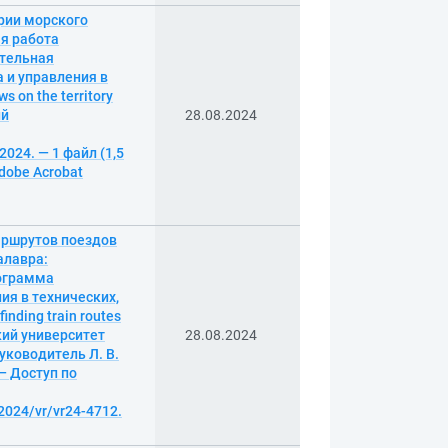
рии морского
я работа
ательная
 и управления в
s on the territory
ий
28.08.2024
024. — 1 файл (1,5
Adobe Acrobat
аршрутов поездов
алавра:
рограмма
ия в технических,
inding train routes
ский университет
28.08.2024
уководитель Л. В.
 — Доступ по
2024/vr/vr24-4712.