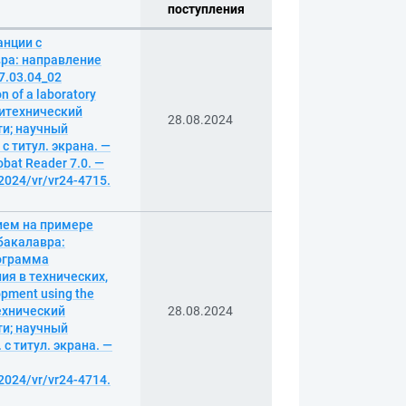
поступления
анции с
ра: направление
7.03.04_02
 of a laboratory
олитехнический
28.08.2024
ти; научный
 с титул. экрана. —
bat Reader 7.0. —
2024/vr/vr24-4715.
ием на примере
бакалавра:
рограмма
ия в технических,
pment using the
технический
28.08.2024
ти; научный
 с титул. экрана. —
2024/vr/vr24-4714.