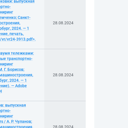
рковки: выпускная
ортно-
иниринг
Демченко; Санкт-
остроения,
28.08.2024
бург, 2024. — 1
ение, печать,
/vr/vr24-3913.pdf>.
двумя тележками:
ные транспортно-
иниринг
. Г. Борисов;
 машиностроения,
28.08.2024
ург, 2024. — 1
ение). — Adobe
OI
ов: выпускная
ортно-
иниринг
 / А. Р. Чуланов;
 машиностроения,
28.08.2024