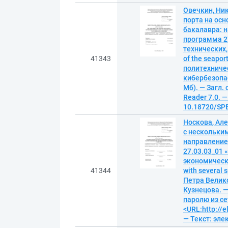
Овечкин, Ни
порта на ос
бакалавра: н
программа 2
технических, 
41343
of the seapor
политехниче
кибербезопас
Мб). — Загл.
Reader 7.0. —
10.18720/SPB
Носкова, Ал
с нескольки
направление
27.03.03_01 
экономичеcких
41344
with several
Петра Велико
Кузнецова. — 
паролю из се
<URL:http://
— Текст: эл