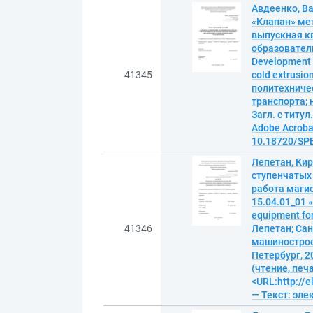
Авдеенко, В
«Клапан» ме
выпускная к
образовател
Development o
41345
cold extrusi
политехниче
транспорта; 
Загл. с титу
Adobe Acrobat
10.18720/SPB
Лепетан, Кир
ступенчатых
работа маги
15.04.01_01 
equipment for
41346
Лепетан; Сан
машиностроен
Петербург, 20
(чтение, печ
<URL:http://
— Текст: эл