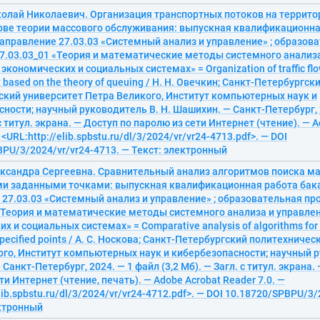
колай Николаевич. Организация транспортных потоков на террито
нове теории массового обслуживания: выпускная квалификационна
аправление 27.03.03 «Системный анализ и управление» ; образов
7.03.03_01 «Теория и математические методы системного анализа
экономичеcких и социальных системах» = Organization of traffic flow
t based on the theory of queuing / Н. Н. Овечкин; Санкт-Петербургск
ский университет Петра Великого, Институт компьютерных наук и
ности; научный руководитель В. Н. Шашихин. — Санкт-Петербург, 2
 с титул. экрана. — Доступ по паролю из сети Интернет (чтение). — 
 <URL:http://elib.spbstu.ru/dl/3/2024/vr/vr24-4713.pdf>. — DOI
PU/3/2024/vr/vr24-4713. — Текст: электронный
ександра Сергеевна. Сравнительный анализ алгоритмов поиска м
ми заданными точками: выпускная квалификационная работа бак
 27.03.03 «Системный анализ и управление» ; образовательная п
«Теория и математические методы системного анализа и управлен
 и социальных системах» = Comparative analysis of algorithms for f
 specified points / А. С. Носкова; Санкт-Петербургский политехниче
го, Институт компьютерных наук и кибербезопасности; научный р
Санкт-Петербург, 2024. — 1 файл (3,2 Мб). — Загл. с титул. экрана.
ти Интернет (чтение, печать). — Adobe Acrobat Reader 7.0. —
elib.spbstu.ru/dl/3/2024/vr/vr24-4712.pdf>. — DOI 10.18720/SPBPU/3/
ектронный