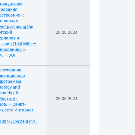
ения детали
ирования:
строение» ;
лением» =
e” part using the
ргский
28.08.2024
ериалов и
 файл (14,6 Мб). —
пирование). —
>. — DOI
рессования
ификационная
 программа
nology and
molds / К.
Институт
28.08.2024
ов. — Санкт-
 из сети Интернет
2024/vr/vr24-3914.