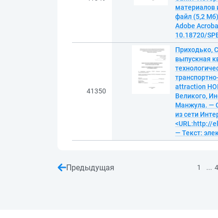
материалов и
файл (5,2 Мб)
Adobe Acrobat
10.18720/SPB
Приходько, С
выпускная к
технологиче
транспортно-
attraction H
41350
Великого, Ин
Манжула. — С
из сети Инте
<URL:http://
— Текст: эл
Предыдущая
...
1