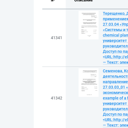
№
Описание
Терещенко, 
применением
27.03.04 «Уп
«Системы и т
chemical pla
41341
университет
руководитель 
Доступ по па
<URL:http://
— Текст: эл
Семенова, К
деятельност
направление
27.03.03_01 
экономичеcки
41342
example of a
университет
руководитель 
Доступ по па
<URL:http://
— Текст: эл