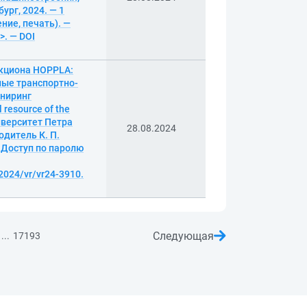
ург, 2024. — 1
ение, печать). —
>. — DOI
акциона HOPPLA:
ные транспортно-
иниринг
 resource of the
иверситет Петра
28.08.2024
одитель К. П.
— Доступ по паролю
2024/vr/vr24-3910.
Следующая
...
17193