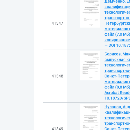
Демченко, Е
квалификаци
технологиче
транспортно-т
41347
Петербургск
материалов и
файл (7,0 Мб)
копирование).
— DOI 10.187
Борисов, Ма
выпускная к
технологиче
транспортно-т
41348
Санкт-Петер
материалов и
файл (8,8 Мб
Acrobat Reade
10.18720/SPB
Чуланов, Ан
квалификаци
технологиче
транспортно-т
41349
Санкт-Петер