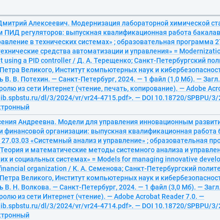
Дмитрий Алексеевич. Модернизация лабораторной химической ст
 ПИД регуляторов: выпускная квалификационная работа бакалав
равление в технических системах» ; образовательная программа 2
ехнические средства автоматизации и управления» = Modernization
nt using a PID controller / Д. А. Терещенко; Санкт-Петербургский п
 Петра Великого, Институт компьютерных наук и кибербезопаснос
В. В. Потехин. — Санкт-Петербург, 2024. — 1 файл (1,0 Мб). — Загл.
ролю из сети Интернет (чтение, печать, копирование). — Adobe Acro
elib.spbstu.ru/dl/3/2024/vr/vr24-4715.pdf>. — DOI 10.18720/SPBPU/3/
ектронный
сения Андреевна. Модели для управления инновационным развит
и финансовой организации: выпускная квалификационная работа 
 27.03.03 «Системный анализ и управление» ; образовательная п
«Теория и математические методы системного анализа и управлен
х и социальных системах» = Models for managing innovative develo
 financial organization / К. А. Семенова; Санкт-Петербургский поли
 Петра Великого, Институт компьютерных наук и кибербезопаснос
В. Н. Волкова. — Санкт-Петербург, 2024. — 1 файл (3,0 Мб). — Загл.
ролю из сети Интернет (чтение). — Adobe Acrobat Reader 7.0. —
elib.spbstu.ru/dl/3/2024/vr/vr24-4714.pdf>. — DOI 10.18720/SPBPU/3/
ектронный