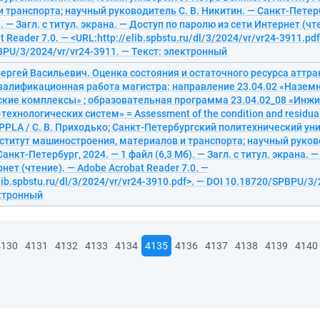
 транспорта; научный руководитель С. В. Никитин. — Санкт-Петерб
. — Загл. с титул. экрана. — Доступ по паролю из сети Интернет (чт
 Reader 7.0. — <URL:http://elib.spbstu.ru/dl/3/2024/vr/vr24-3911.pdf
PU/3/2024/vr/vr24-3911. — Текст: электронный
ергей Васильевич. Оценка состояния и остаточного ресурса аттр
валификационная работа магистра: направление 23.04.02 «Назем
ские комплексы» ; образовательная программа 23.04.02_08 «Инж
технологических систем» = Assessment of the condition and residual
OPPLA / С. В. Приходько; Санкт-Петербургский политехнический ун
ститут машиностроения, материалов и транспорта; научный руков
анкт-Петербург, 2024. — 1 файл (6,3 Мб). — Загл. с титул. экрана. 
рнет (чтение). — Adobe Acrobat Reader 7.0. —
elib.spbstu.ru/dl/3/2024/vr/vr24-3910.pdf>. — DOI 10.18720/SPBPU/3/
ектронный
4130
4131
4132
4133
4134
4135
4136
4137
4138
4139
4140