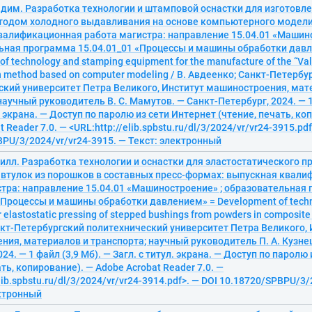
адим. Разработка технологии и штамповой оснастки для изготовл
тодом холодного выдавливания на основе компьютерного модел
валификационная работа магистра: направление 15.04.01 «Машино
ьная программа 15.04.01_01 «Процессы и машины обработки дав
f technology and stamping equipment for the manufacture of the “Valv
on method based on computer modeling / В. Авдеенко; Санкт-Петербу
ский университет Петра Великого, Институт машиностроения, мат
научный руководитель В. С. Мамутов. — Санкт-Петербург, 2024. — 1
л. экрана. — Доступ по паролю из сети Интернет (чтение, печать, ко
 Reader 7.0. — <URL:http://elib.spbstu.ru/dl/3/2024/vr/vr24-3915.pdf
PU/3/2024/vr/vr24-3915. — Текст: электронный
илл. Разработка технологии и оснастки для эластостатического п
 втулок из порошков в составных пресс-формах: выпускная квал
стра: направление 15.04.01 «Машиностроение» ; образовательная
«Процессы и машины обработки давлением» = Development of tech
 elastostatic pressing of stepped bushings from powders in composite 
кт-Петербургский политехнический университет Петра Великого, 
ия, материалов и транспорта; научный руководитель П. А. Кузнец
24. — 1 файл (3,9 Мб). — Загл. с титул. экрана. — Доступ по паролю
ать, копирование). — Adobe Acrobat Reader 7.0. —
elib.spbstu.ru/dl/3/2024/vr/vr24-3914.pdf>. — DOI 10.18720/SPBPU/3/
ектронный