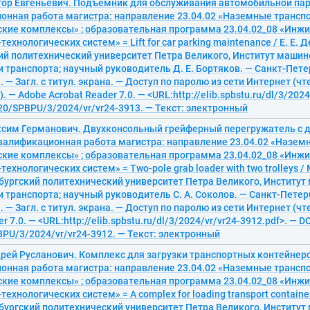
гор Евгеньевич. Подъемник для обслуживания автомобильной па
онная работа магистра: направление 23.04.02 «Наземные трансп
ские комплексы» ; образовательная программа 23.04.02_08 «Инж
ехнологических систем» = Lift for car parking maintenance / Е. Е. 
ий политехнический университет Петра Великого, Институт машин
 транспорта; научный руководитель Д. Е. Бортяков. — Санкт-Петер
. — Загл. с титул. экрана. — Доступ по паролю из сети Интернет (чт
 — Adobe Acrobat Reader 7.0. — <URL:http://elib.spbstu.ru/dl/3/2024
20/SPBPU/3/2024/vr/vr24-3913. — Текст: электронный
ксим Германович. Двухконсольный грейферный перегружатель с 
валификационная работа магистра: направление 23.04.02 «Назем
ские комплексы» ; образовательная программа 23.04.02_08 «Инж
ехнологических систем» = Two-pole grab loader with two trolleys / М
бургский политехнический университет Петра Великого, Институт
 транспорта; научный руководитель С. А. Соколов. — Санкт-Петерб
). — Загл. с титул. экрана. — Доступ по паролю из сети Интернет (чт
r 7.0. — <URL:http://elib.spbstu.ru/dl/3/2024/vr/vr24-3912.pdf>. — D
PU/3/2024/vr/vr24-3912. — Текст: электронный
дрей Русланович. Комплекс для загрузки транспортных контейнер
онная работа магистра: направление 23.04.02 «Наземные трансп
ские комплексы» ; образовательная программа 23.04.02_08 «Инж
ехнологических систем» = A complex for loading transport containers
бургский политехнический университет Петра Великого, Институт