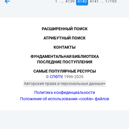
...
...
1
4139
4140
4141
17193
РАСШИРЕННЫЙ ПОИСК
АТРИБУТНЫЙ ПОИСК
КОНТАКТЫ
ФУНДАМЕНТАЛЬНАЯ БИБЛИОТЕКА
ПОСЛЕДНИЕ ПОСТУПЛЕНИЯ
САМЫЕ ПОПУЛЯРНЫЕ РЕСУРСЫ
©
СПбПУ
, 1996-2026
Авторские права и персональные данные
Фотографии размещены с согласия
Политика конфиденциальности
изображённых лиц в соответствии
с требованиями законодательства
Положение об использовании «cookie» файлов
о персональных данных. Согласно
ст. 152.1 ГК РФ «Охрана изображения
гражданина», все фотоматериалы
являются объектами авторского
права. Их копирование и дальнейшее