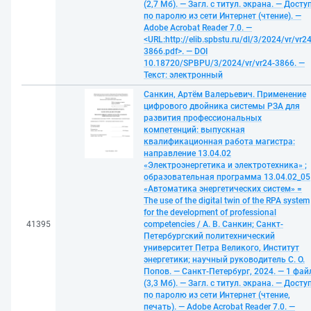
(2,7 Мб). — Загл. с титул. экрана. — Досту
по паролю из сети Интернет (чтение). —
Adobe Acrobat Reader 7.0. —
<URL:http://elib.spbstu.ru/dl/3/2024/vr/vr24
3866.pdf>. — DOI
10.18720/SPBPU/3/2024/vr/vr24-3866. —
Текст: электронный
Санкин, Артём Валерьевич. Применение
цифрового двойника системы РЗА для
развития профессиональных
компетенций: выпускная
квалификационная работа магистра:
направление 13.04.02
«Электроэнергетика и электротехника» ;
образовательная программа 13.04.02_05
«Автоматика энергетических систем» =
The use of the digital twin of the RPA system
for the development of professional
41395
competencies / А. В. Санкин; Санкт-
Петербургский политехнический
университет Петра Великого, Институт
энергетики; научный руководитель С. О.
Попов. — Санкт-Петербург, 2024. — 1 фай
(3,3 Мб). — Загл. с титул. экрана. — Досту
по паролю из сети Интернет (чтение,
печать). — Adobe Acrobat Reader 7.0. —