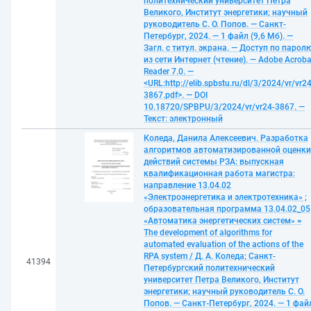
политехнический университет Петра
Великого, Институт энергетики; научный
руководитель С. О. Попов. — Санкт-
Петербург, 2024. — 1 файл (9,6 Мб). —
Загл. с титул. экрана. — Доступ по парол
из сети Интернет (чтение). — Adobe Acroba
Reader 7.0. —
<URL:http://elib.spbstu.ru/dl/3/2024/vr/vr24
3867.pdf>. — DOI
10.18720/SPBPU/3/2024/vr/vr24-3867. —
Текст: электронный
Коледа, Данила Алексеевич. Разработка
алгоритмов автоматизированной оценки
действий системы РЗА: выпускная
квалификационная работа магистра:
направление 13.04.02
«Электроэнергетика и электротехника» ;
образовательная программа 13.04.02_05
«Автоматика энергетических систем» =
The development of algorithms for
automated evaluation of the actions of the
RPA system / Д. А. Коледа; Санкт-
41394
Петербургский политехнический
университет Петра Великого, Институт
энергетики; научный руководитель С. О.
Попов. — Санкт-Петербург, 2024. — 1 фай