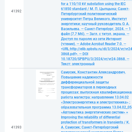
for a 110/10 kV substation using the IEC
61850 standard / М. П. Цыпцына; Санкт-
41392
Петербургский политехнический
университет Петра Великого, Институт
энергетики; научный руководитель О. А.
Васильева. — Санкт-Петербург, 2024. — 1
файл (7,7 Мб). — Загл. с титул. экрана. —
Доступ по паролю из сети Интернет
(чтение). — Adobe Acrobat Reader 7.0. —
<URL:http://elib.spbstu.ru/dl/3/2024/vr/vr24
3868.pdf>. — DOI
10.18720/SPBPU/3/2024/vr/vr24-3868. —
Текст: электронный
Самусик, Константин Александрович.
Повышение надежности
дифференциальной защиты
трансформаторов в переходных
процессах: выпускная квалификационна
работа магистра: направление 13.04.02
«Электроэнергетика и электротехника» ;
образовательная программа 13.04.02_05
«Автоматика энергетических систем» =
Improving the reliability of differential
protection of transformers in transients / К.
41393
А. Самусик; Санкт-Петербургский