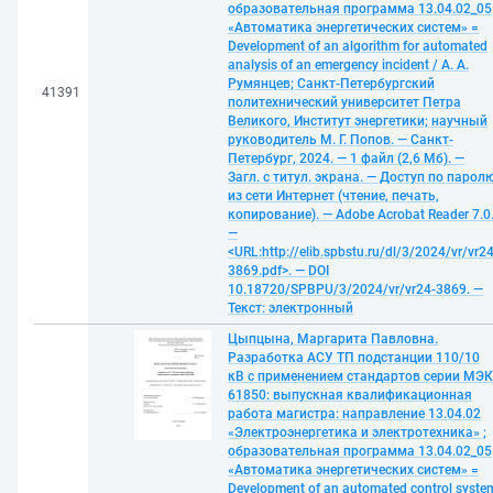
образовательная программа 13.04.02_05
«Автоматика энергетических систем» =
Development of an algorithm for automated
analysis of an emergency incident / А. А.
Румянцев; Санкт-Петербургский
41391
политехнический университет Петра
Великого, Институт энергетики; научный
руководитель М. Г. Попов. — Санкт-
Петербург, 2024. — 1 файл (2,6 Мб). —
Загл. с титул. экрана. — Доступ по парол
из сети Интернет (чтение, печать,
копирование). — Adobe Acrobat Reader 7.0
—
<URL:http://elib.spbstu.ru/dl/3/2024/vr/vr24
3869.pdf>. — DOI
10.18720/SPBPU/3/2024/vr/vr24-3869. —
Текст: электронный
Цыпцына, Маргарита Павловна.
Разработка АСУ ТП подстанции 110/10
кВ с применением стандартов серии МЭК
61850: выпускная квалификационная
работа магистра: направление 13.04.02
«Электроэнергетика и электротехника» ;
образовательная программа 13.04.02_05
«Автоматика энергетических систем» =
Development of an automated control syste