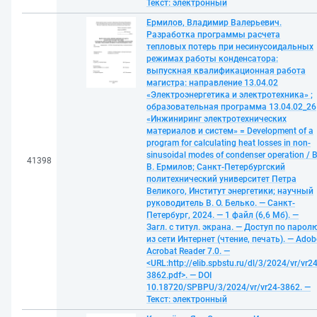
Текст: электронный
Ермилов, Владимир Валерьевич.
Разработка программы расчета
тепловых потерь при несинусоидальных
режимах работы конденсатора:
выпускная квалификационная работа
магистра: направление 13.04.02
«Электроэнергетика и электротехника» ;
образовательная программа 13.04.02_26
«Инжиниринг электротехнических
материалов и систем» = Development of a
program for calculating heat losses in non-
sinusoidal modes of condenser operation / В
41398
В. Ермилов; Санкт-Петербургский
политехнический университет Петра
Великого, Институт энергетики; научный
руководитель В. О. Белько. — Санкт-
Петербург, 2024. — 1 файл (6,6 Мб). —
Загл. с титул. экрана. — Доступ по парол
из сети Интернет (чтение, печать). — Adob
Acrobat Reader 7.0. —
<URL:http://elib.spbstu.ru/dl/3/2024/vr/vr24
3862.pdf>. — DOI
10.18720/SPBPU/3/2024/vr/vr24-3862. —
Текст: электронный