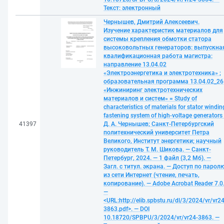
Текст: электронный
Чернышев, Дмитрий Алексеевич.
Изучение характеристик материалов для
системы крепления обмотки статора
высоковольтных генераторов: выпускна
квалификационная работа магистра:
направление 13.04.02
«Электроэнергетика и электротехника» ;
образовательная программа 13.04.02_26
«Инжиниринг электротехнических
материалов и систем» = Study of
characteristics of materials for stator windin
fastening system of high-voltage generators 
41397
Д. А. Чернышев; Санкт-Петербургский
политехнический университет Петра
Великого, Институт энергетики; научный
руководитель Т. М. Шикова. — Санкт-
Петербург, 2024. — 1 файл (3,2 Мб). —
Загл. с титул. экрана. — Доступ по парол
из сети Интернет (чтение, печать,
копирование). — Adobe Acrobat Reader 7.0
—
<URL:http://elib.spbstu.ru/dl/3/2024/vr/vr24
3863.pdf>. — DOI
10.18720/SPBPU/3/2024/vr/vr24-3863. —