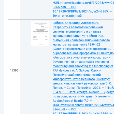
<URL:http://elib.spbstu.ru/dl/3/2024/vr/vr24
3865.pdf>. — DOI
10.18720/SPBPU/3/2024/vr/vr24-3865. —
Текст: электронный
Зайцев, Александр Алексеевич.
Разработка автоматизированной
системы мониторинга и анализа
функционирования устройств РЗА:
выпускная квалификационная работа
магистра: направление 13.04.02
«Электроэнергетика и электротехника» ;
образовательная программа 13.04.02_05
«Автоматика энергетических систем» =
Development of an automated system for
monitoring and analyzing the functioning of
41396
RPA devices / А. А. Зайцев; Санкт-
Петербургский политехнический
университет Петра Великого, Институт
энергетики; научный руководитель С. О.
Попов. — Санкт-Петербург, 2024. — 1 фай
(3,4 Мб). — Загл. с титул. экрана. — Досту
по паролю из сети Интернет (чтение). —
Adobe Acrobat Reader 7.0. —
<URL:http://elib.spbstu.ru/dl/3/2024/vr/vr24
3864.pdf>. — DOI
10.18720/SPBPU/3/2024/vr/vr24-3864. —