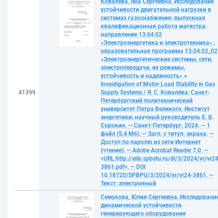
Ковалёва, Яна Сергеевна. Исследование
устойчивости двигательной нагрузки в
системах газоснабжения: выпускная
квалификационная работа магистра:
направление 13.04.02
«Электроэнергетика и электротехника» ;
образовательная программа 13.04.02_02
«Электроэнергетические системы, сети,
электропередачи, их режимы,
устойчивость и надежность» =
Investigation of Motor Load Stability in Gas
41399
Supply Systems / Я. С. Ковалёва; Санкт-
Петербургский политехнический
университет Петра Великого, Институт
энергетики; научный руководитель Е. В.
Сорокин. — Санкт-Петербург, 2024. — 1
файл (5,4 Мб). — Загл. с титул. экрана. —
Доступ по паролю из сети Интернет
(чтение). — Adobe Acrobat Reader 7.0. —
<URL:http://elib.spbstu.ru/dl/3/2024/vr/vr24
3861.pdf>. — DOI
10.18720/SPBPU/3/2024/vr/vr24-3861. —
Текст: электронный
Семукова, Юлия Сергеевна. Исследовани
динамической устойчивости
генерирующего оборудования