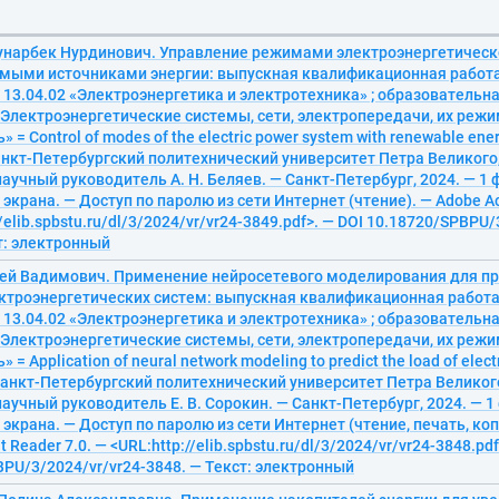
нарбек Нурдинович. Управление режимами электроэнергетическ
мыми источниками энергии: выпускная квалификационная работа
 13.04.02 «Электроэнергетика и электротехника» ; образовательн
«Электроэнергетические системы, сети, электропередачи, их реж
 = Control of modes of the electric power system with renewable ener
нкт-Петербургский политехнический университет Петра Великого,
научный руководитель А. Н. Беляев. — Санкт-Петербург, 2024. — 1 ф
. экрана. — Доступ по паролю из сети Интернет (чтение). — Adobe Ac
/elib.spbstu.ru/dl/3/2024/vr/vr24-3849.pdf>. — DOI 10.18720/SPBPU/
т: электронный
сей Вадимович. Применение нейросетевого моделирования для п
ектроэнергетических систем: выпускная квалификационная работа
 13.04.02 «Электроэнергетика и электротехника» ; образовательн
«Электроэнергетические системы, сети, электропередачи, их реж
 = Application of neural network modeling to predict the load of elect
 Санкт-Петербургский политехнический университет Петра Великог
научный руководитель Е. В. Сорокин. — Санкт-Петербург, 2024. — 1 
л. экрана. — Доступ по паролю из сети Интернет (чтение, печать, ко
 Reader 7.0. — <URL:http://elib.spbstu.ru/dl/3/2024/vr/vr24-3848.pdf
PU/3/2024/vr/vr24-3848. — Текст: электронный