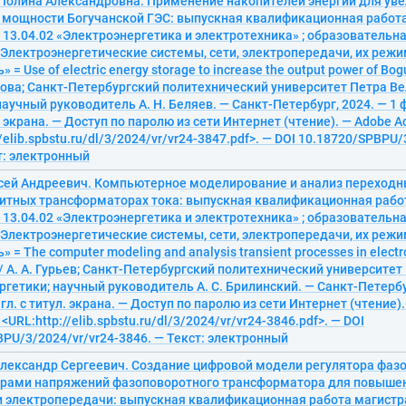
 Полина Александровна. Применение накопителей энергии для ув
мощности Богучанской ГЭС: выпускная квалификационная работа
 13.04.02 «Электроэнергетика и электротехника» ; образовательн
«Электроэнергетические системы, сети, электропередачи, их реж
 = Use of electric energy storage to increase the output power of Bo
хова; Санкт-Петербургский политехнический университет Петра Ве
научный руководитель А. Н. Беляев. — Санкт-Петербург, 2024. — 1 ф
. экрана. — Доступ по паролю из сети Интернет (чтение). — Adobe Ac
/elib.spbstu.ru/dl/3/2024/vr/vr24-3847.pdf>. — DOI 10.18720/SPBPU/
т: электронный
ксей Андреевич. Компьютерное моделирование и анализ переходн
итных трансформаторах тока: выпускная квалификационная работ
 13.04.02 «Электроэнергетика и электротехника» ; образовательн
«Электроэнергетические системы, сети, электропередачи, их реж
 = The computer modeling and analysis transient processes in elect
 / А. А. Гурьев; Санкт-Петербургский политехнический университет
ргетики; научный руководитель А. С. Брилинский. — Санкт-Петербу
агл. с титул. экрана. — Доступ по паролю из сети Интернет (чтение)
 <URL:http://elib.spbstu.ru/dl/3/2024/vr/vr24-3846.pdf>. — DOI
PU/3/2024/vr/vr24-3846. — Текст: электронный
Александр Сергеевич. Создание цифровой модели регулятора фазо
рами напряжений фазоповоротного трансформатора для повыше
и электропередачи: выпускная квалификационная работа магистр