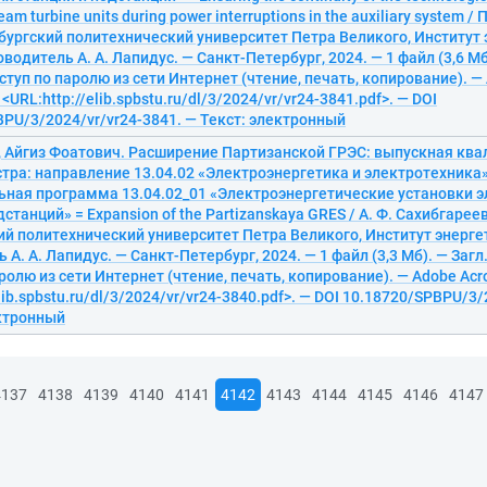
team turbine units during power interruptions in the auxiliary system / 
ургский политехнический университет Петра Великого, Институт 
водитель А. А. Лапидус. — Санкт-Петербург, 2024. — 1 файл (3,6 Мб)
ступ по паролю из сети Интернет (чтение, печать, копирование). —
 <URL:http://elib.spbstu.ru/dl/3/2024/vr/vr24-3841.pdf>. — DOI
PU/3/2024/vr/vr24-3841. — Текст: электронный
, Айгиз Фоатович. Расширение Партизанской ГРЭС: выпускная кв
тра: направление 13.04.02 «Электроэнергетика и электротехника»
ьная программа 13.04.02_01 «Электроэнергетические установки 
дстанций» = Expansion of the Partizanskaya GRES / А. Ф. Сахибгареев
й политехнический университет Петра Великого, Институт энерге
А. А. Лапидус. — Санкт-Петербург, 2024. — 1 файл (3,3 Мб). — Загл.
ролю из сети Интернет (чтение, печать, копирование). — Adobe Acro
elib.spbstu.ru/dl/3/2024/vr/vr24-3840.pdf>. — DOI 10.18720/SPBPU/3/
ектронный
4137
4138
4139
4140
4141
4142
4143
4144
4145
4146
4147