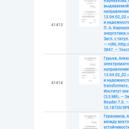
Карнаухова,
выдаваемой 
направление
13.04.02_02 
и надежность»
41413
П. А. Карнау
энергетики; 
Загл. с титул
— <URL:http:/
3847. — Текс
Гурьев, Але
электромагн
направление
13.04.02_02 
и надежность»
41414
transformers
Институт эне
(3,5 Мб). — З
Reader 7.0. —
10.18720/SPB
Герасимов, 
между векто
устойчивост