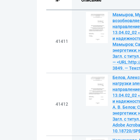
№
Описание
Мамыров, Му
возобновляе
направление
13.04.02_02 
и надежность»
41411
Мамыров; Са
энергетики; 
Загл. с титул
— <URL:http:/
3849. — Текс
Белов, Алек
нагрузки эл
направление
13.04.02_02 
и надежность»
41412
А. В. Белов;
энергетики; 
Загл. с титу
Adobe Acrobat
10.18720/SPB