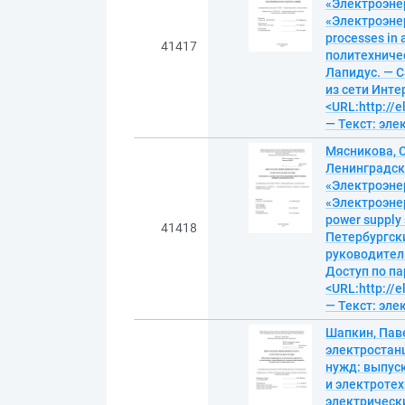
«Электроэнер
«Электроэнер
processes in 
41417
политехничес
Лапидус. — С
из сети Интер
<URL:http://
— Текст: эл
Мясникова, 
Ленинградск
«Электроэнер
«Электроэнер
power supply 
41418
Петербургски
руководитель
Доступ по па
<URL:http://
— Текст: эл
Шапкин, Пав
электростан
нужд: выпус
и электротех
электрических