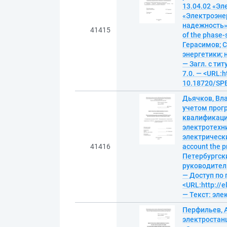
13.04.02 «Эл
«Электроэнер
надежность» =
41415
of the phase-s
Герасимов; 
энергетики; 
— Загл. с ти
7.0. — <URL:h
10.18720/SPB
Дьячков, Вл
учетом прог
квалификаци
электротехн
электрических
41416
account the p
Петербургски
руководитель 
— Доступ по 
<URL:http://
— Текст: эл
Перфильев, 
электростан