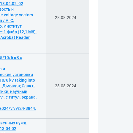
13.04.02_02
вость и
he voltage vectors
28.08.2024
 / А. С.
, Институт
 1 файл (12,1 Мб).
 Acrobat Reader
/10/6 кВ с
а и
ческие установки
0/6 kV taking into
А. Дьячков; Санкт-
28.08.2024
тики; научный
л. с титул. экрана.
2024/vr/vr24-3844.
твенных нужд
13.04.02