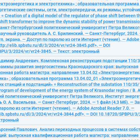
ектроэнергетика и электротехника» ; образовательная программа 
гетические системы, сети, электропередачи, их режимы, устойчи
 Creation of a digital model of the regulator of phase shift between t
hift transformer to improve the dynamic stability of power transmission
Санкт-Петербургский политехнический университет Петра Великого
научный руководитель А. С. Брилинский. — Санкт-Петербург, 2024. —
тул. экрана. — Доступ по паролю из сети Интернет (чтение). — Adobe
ttp://elib.spbstu.ru/dl/3/2024/vr/vr24-3845.pdf>. — DOI
PU/3/2024/vr/vr24-3845. — Текст: электронный
адимир Андреевич. Комплексная реконструкция подстанции 110/35
раммы развития энергосистемы Краснодарского края: выпускная
онная работа магистра: направление 13.04.02 «Электроэнергетик
ика» ; образовательная программа 13.04.02_01 «Электроэнергети
 станций и подстанций» = Reconstruction of the substation 110/35/1
rogram of development of the energy system of Krasnodar region / В. 
й политехнический университет Петра Великого, Институт энерге
О. А. Васильева. — Санкт-Петербург, 2024. — 1 файл (4,3 Мб). — Заг
паролю из сети Интернет (чтение). — Adobe Acrobat Reader 7.0. —
elib.spbstu.ru/dl/3/2024/vr/vr24-3844.pdf>. — DOI 10.18720/SPBPU/3/
ектронный
Арсений Павлович. Анализ переходных процессов в системах собс
ций: выпускная квалификационная работа магистра: направление 