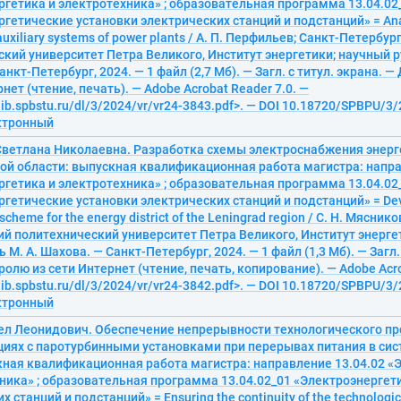
гетика и электротехника» ; образовательная программа 13.04.02
гетические установки электрических станций и подстанций» = Analy
auxiliary systems of power plants / А. П. Перфильев; Санкт-Петербур
кий университет Петра Великого, Институт энергетики; научный р
анкт-Петербург, 2024. — 1 файл (2,7 Мб). — Загл. с титул. экрана. 
нет (чтение, печать). — Adobe Acrobat Reader 7.0. —
elib.spbstu.ru/dl/3/2024/vr/vr24-3843.pdf>. — DOI 10.18720/SPBPU/3/
ектронный
Светлана Николаевна. Разработка схемы электроснабжения энер
ой области: выпускная квалификационная работа магистра: напра
гетика и электротехника» ; образовательная программа 13.04.02
гетические установки электрических станций и подстанций» = Dev
scheme for the energy district of the Leningrad region / С. Н. Мяснико
й политехнический университет Петра Великого, Институт энерге
 М. А. Шахова. — Санкт-Петербург, 2024. — 1 файл (1,3 Мб). — Загл. 
ролю из сети Интернет (чтение, печать, копирование). — Adobe Acro
elib.spbstu.ru/dl/3/2024/vr/vr24-3842.pdf>. — DOI 10.18720/SPBPU/3/
ектронный
ел Леонидович. Обеспечение непрерывности технологического пр
циях с паротурбинными установками при перерывах питания в си
кная квалификационная работа магистра: направление 13.04.02 «
ника» ; образовательная программа 13.04.02_01 «Электроэнергет
 станций и подстанций» = Ensuring the continuity of the technologic