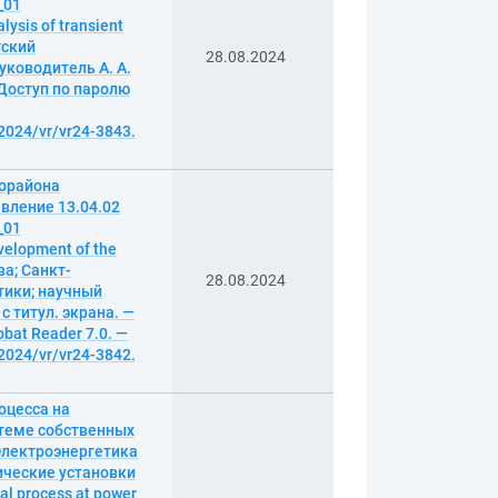
_01
sis of transient
гский
28.08.2024
уководитель А. А.
— Доступ по паролю
2024/vr/vr24-3843.
горайона
вление 13.04.02
_01
elopment of the
ва; Санкт-
28.08.2024
тики; научный
с титул. экрана. —
bat Reader 7.0. —
2024/vr/vr24-3842.
оцесса на
стеме собственных
Электроэнергетика
ические установки
al process at power