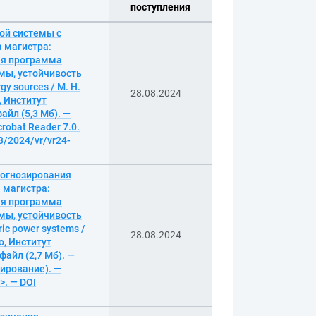
поступления
ой системы с
 магистра:
ая программа
имы, устойчивость
gy sources / М. Н.
28.08.2024
 Институт
айл (5,3 Мб). —
robat Reader 7.0.
3/2024/vr/vr24-
рогнозирования
 магистра:
ая программа
имы, устойчивость
ric power systems /
28.08.2024
о, Институт
файл (2,7 Мб). —
пирование). —
>. — DOI