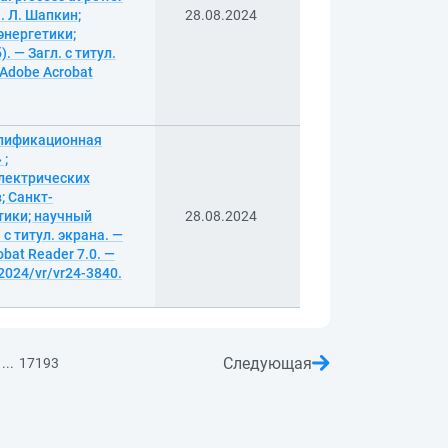
П. Л. Шапкин;
28.08.2024
энергетики;
. — Загл. с титул.
 Adobe Acrobat
алификационная
 ;
электрических
; Санкт-
тики; научный
28.08.2024
 с титул. экрана. —
bat Reader 7.0. —
2024/vr/vr24-3840.
Следующая
...
17193