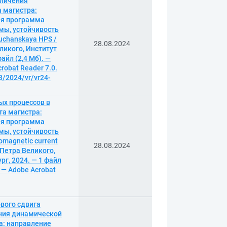
еличения
 магистра:
ая программа
имы, устойчивость
guchanskaya HPS /
28.08.2024
ликого, Институт
айл (2,4 Мб). —
robat Reader 7.0.
3/2024/vr/vr24-
ых процессов в
а магистра:
ая программа
имы, устойчивость
romagnetic current
28.08.2024
 Петра Великого,
рг, 2024. — 1 файл
. — Adobe Acrobat
вого сдвига
ния динамической
а: направление