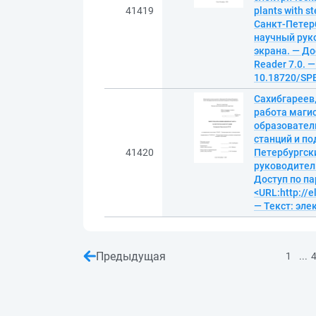
41419
plants with s
Санкт-Петерб
научный руко
экрана. — До
Reader 7.0. —
10.18720/SPB
Сахибгареев
работа магис
образовател
станций и по
41420
Петербургски
руководитель 
Доступ по па
<URL:http://
— Текст: эл
Предыдущая
...
1