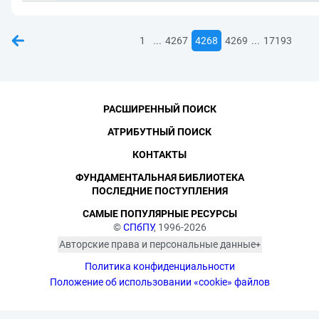
...
...
1
4267
4268
4269
17193
РАСШИРЕННЫЙ ПОИСК
АТРИБУТНЫЙ ПОИСК
КОНТАКТЫ
ФУНДАМЕНТАЛЬНАЯ БИБЛИОТЕКА
ПОСЛЕДНИЕ ПОСТУПЛЕНИЯ
САМЫЕ ПОПУЛЯРНЫЕ РЕСУРСЫ
©
СПбПУ
, 1996-2026
Авторские права и персональные данные
Фотографии размещены с согласия
Политика конфиденциальности
изображённых лиц в соответствии
с требованиями законодательства
Положение об использовании «cookie» файлов
о персональных данных. Согласно
ст. 152.1 ГК РФ «Охрана изображения