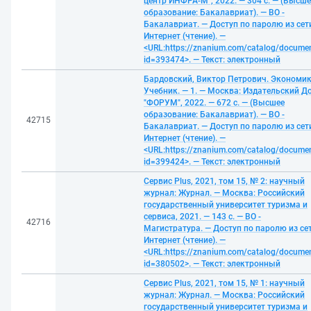
центр ИНФРА-М", 2022. — 304 с. — (Высше
образование: Бакалавриат). — ВО -
Бакалавриат. — Доступ по паролю из сет
Интернет (чтение). —
<URL:https://znanium.com/catalog/docume
id=393474>. — Текст: электронный
Бардовский, Виктор Петрович. Экономик
Учебник. — 1. — Москва: Издательский Д
"ФОРУМ", 2022. — 672 с. — (Высшее
образование: Бакалавриат). — ВО -
42715
Бакалавриат. — Доступ по паролю из сет
Интернет (чтение). —
<URL:https://znanium.com/catalog/docume
id=399424>. — Текст: электронный
Сервис Plus, 2021, том 15, № 2: научный
журнал: Журнал. — Москва: Российский
государственный университет туризма и
сервиса, 2021. — 143 с. — ВО -
42716
Магистратура. — Доступ по паролю из се
Интернет (чтение). —
<URL:https://znanium.com/catalog/docume
id=380502>. — Текст: электронный
Сервис Plus, 2021, том 15, № 1: научный
журнал: Журнал. — Москва: Российский
государственный университет туризма и