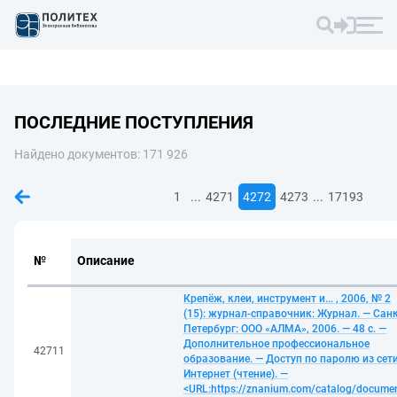
ПОСЛЕДНИЕ ПОСТУПЛЕНИЯ
Найдено документов: 171 926
...
...
1
4271
4272
4273
17193
№
Описание
Крепёж, клеи, инструмент и... , 2006, № 2
(15): журнал-справочник: Журнал. — Санк
Петербург: ООО «АЛМА», 2006. — 48 с. —
Дополнительное профессиональное
42711
образование. — Доступ по паролю из сет
Интернет (чтение). —
<URL:https://znanium.com/catalog/docume