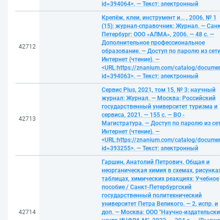
id=394064>. — Текст: электронный
Крепёж, клеи, инструмент и... , 2006, № 1
(15): журнал-справочник: Журнал. — Санк
Петербург: ООО «АЛМА», 2006. — 48 с. —
Дополнительное профессиональное
42712
образование. — Доступ по паролю из сет
Интернет (чтение). —
<URL:https://znanium.com/catalog/docume
id=394063>. — Текст: электронный
Сервис Plus, 2021, том 15, № 3: научный
журнал: Журнал. — Москва: Российский
государственный университет туризма и
сервиса, 2021. — 155 с. — ВО -
42713
Магистратура. — Доступ по паролю из се
Интернет (чтение). —
<URL:https://znanium.com/catalog/docume
id=393255>. — Текст: электронный
Гаршин, Анатолий Петрович. Общая и
неорганическая химия в схемах, рисунках
таблицах, химических реакциях: Учебное
пособие / Санкт-Петербургский
государственный политехнический
университет Петра Великого. — 2, испр. и
42714
доп. — Москва: ООО "Научно-издательск