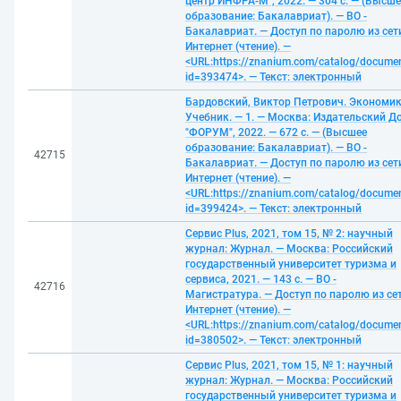
центр ИНФРА-М", 2022. — 304 с. — (Высше
образование: Бакалавриат). — ВО -
Бакалавриат. — Доступ по паролю из сет
Интернет (чтение). —
<URL:https://znanium.com/catalog/docume
id=393474>. — Текст: электронный
Бардовский, Виктор Петрович. Экономик
Учебник. — 1. — Москва: Издательский Д
"ФОРУМ", 2022. — 672 с. — (Высшее
образование: Бакалавриат). — ВО -
42715
Бакалавриат. — Доступ по паролю из сет
Интернет (чтение). —
<URL:https://znanium.com/catalog/docume
id=399424>. — Текст: электронный
Сервис Plus, 2021, том 15, № 2: научный
журнал: Журнал. — Москва: Российский
государственный университет туризма и
сервиса, 2021. — 143 с. — ВО -
42716
Магистратура. — Доступ по паролю из се
Интернет (чтение). —
<URL:https://znanium.com/catalog/docume
id=380502>. — Текст: электронный
Сервис Plus, 2021, том 15, № 1: научный
журнал: Журнал. — Москва: Российский
государственный университет туризма и