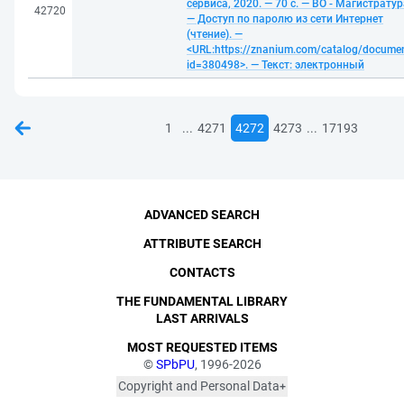
сервиса, 2020. — 70 с. — ВО - Магистратур
42720
— Доступ по паролю из сети Интернет
(чтение). —
<URL:https://znanium.com/catalog/docume
id=380498>. — Текст: электронный
...
...
1
4271
4272
4273
17193
ADVANCED SEARCH
ATTRIBUTE SEARCH
CONTACTS
THE FUNDAMENTAL LIBRARY
LAST ARRIVALS
MOST REQUESTED ITEMS
©
SPbPU
, 1996-2026
Copyright and Personal Data
The photographs are