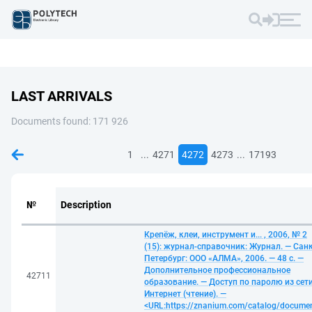
LAST ARRIVALS
Documents found: 171 926
...
...
1
4271
4272
4273
17193
№
Description
Крепёж, клеи, инструмент и... , 2006, № 2
(15): журнал-справочник: Журнал. — Санк
Петербург: ООО «АЛМА», 2006. — 48 с. —
Дополнительное профессиональное
42711
образование. — Доступ по паролю из сет
Интернет (чтение). —
<URL:https://znanium.com/catalog/docume