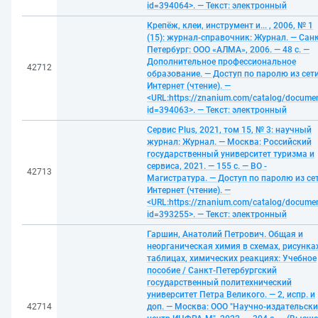
id=394064>. — Текст: электронный
Крепёж, клеи, инструмент и... , 2006, № 1
(15): журнал-справочник: Журнал. — Санк
Петербург: ООО «АЛМА», 2006. — 48 с. —
Дополнительное профессиональное
42712
образование. — Доступ по паролю из сет
Интернет (чтение). —
<URL:https://znanium.com/catalog/docume
id=394063>. — Текст: электронный
Сервис Plus, 2021, том 15, № 3: научный
журнал: Журнал. — Москва: Российский
государственный университет туризма и
сервиса, 2021. — 155 с. — ВО -
42713
Магистратура. — Доступ по паролю из се
Интернет (чтение). —
<URL:https://znanium.com/catalog/docume
id=393255>. — Текст: электронный
Гаршин, Анатолий Петрович. Общая и
неорганическая химия в схемах, рисунках
таблицах, химических реакциях: Учебное
пособие / Санкт-Петербургский
государственный политехнический
университет Петра Великого. — 2, испр. и
42714
доп. — Москва: ООО "Научно-издательск