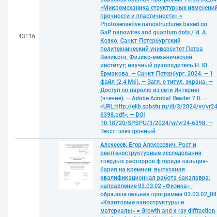
«Микромеханика структурных изменений
прочности и пластичности» =
Photosensetive nanostructures based on
GaP nanowires and quantum dots / И. А.
43116
Козко; Санкт-Петербургский
политехнический университет Петра
Великого, Физико-механический
институт; научный руководитель Н. Ю.
Ермакова. — Санкт-Петербург, 2024. — 1
файл (2,4 Мб). — Загл. с титул. экрана. —
Доступ по паролю из сети Интернет
(чтение). — Adobe Acrobat Reader 7.0. —
<URL:http://elib.spbstu.ru/dl/3/2024/vr/vr24
6398.pdf>. — DOI
10.18720/SPBPU/3/2024/vr/vr24-6398. —
Текст: электронный
Алексеев, Егор Алексеевич. Рост и
рентгеноструктурные исследования
твердых растворов фторида кальция-
бария на кремнии: выпускная
квалификационная работа бакалавра:
направление 03.03.02 «Физика» ;
образовательная программа 03.03.02_08
«Квантовые наноструктуры и
материалы» = Growth and x-ray diffraction