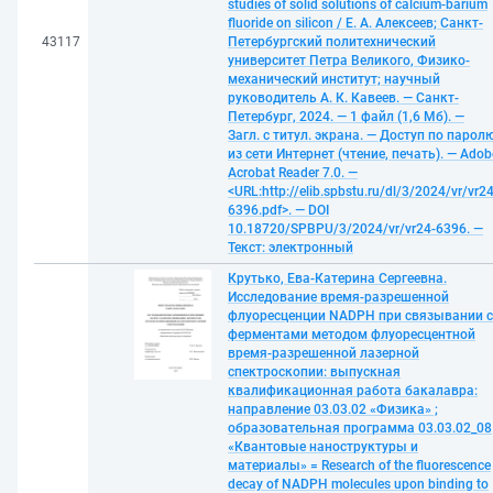
studies of solid solutions of calcium-barium
fluoride on silicon / Е. А. Алексеев; Санкт-
43117
Петербургский политехнический
университет Петра Великого, Физико-
механический институт; научный
руководитель А. К. Кавеев. — Санкт-
Петербург, 2024. — 1 файл (1,6 Мб). —
Загл. с титул. экрана. — Доступ по парол
из сети Интернет (чтение, печать). — Adob
Acrobat Reader 7.0. —
<URL:http://elib.spbstu.ru/dl/3/2024/vr/vr24
6396.pdf>. — DOI
10.18720/SPBPU/3/2024/vr/vr24-6396. —
Текст: электронный
Крутько, Ева-Катерина Сергеевна.
Исследование время-разрешенной
флуоресценции NADPH при связывании с
ферментами методом флуоресцентной
время-разрешенной лазерной
спектроскопии: выпускная
квалификационная работа бакалавра:
направление 03.03.02 «Физика» ;
образовательная программа 03.03.02_08
«Квантовые наноструктуры и
материалы» = Research of the fluorescence
decay of NADPH molecules upon binding to