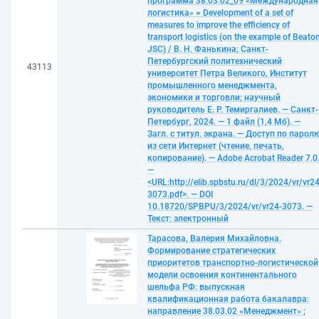
программа 38.03.02_09 «Международная
логистика» = Development of a set of
measures to improve the efficiency of
transport logistics (on the example of Beato
JSC) / В. Н. Фанькина; Санкт-
Петербургский политехнический
43113
университет Петра Великого, Институт
промышленного менеджмента,
экономики и торговли; научный
руководитель Е. Р. Темиргалиев. — Санкт-
Петербург, 2024. — 1 файл (1,4 Мб). —
Загл. с титул. экрана. — Доступ по парол
из сети Интернет (чтение, печать,
копирование). — Adobe Acrobat Reader 7.0
—
<URL:http://elib.spbstu.ru/dl/3/2024/vr/vr24
3073.pdf>. — DOI
10.18720/SPBPU/3/2024/vr/vr24-3073. —
Текст: электронный
Тарасова, Валерия Михайловна.
Формирование стратегических
приоритетов транспортно-логистической
модели освоения континентального
шельфа РФ: выпускная
квалификационная работа бакалавра:
направление 38.03.02 «Менеджмент» ;