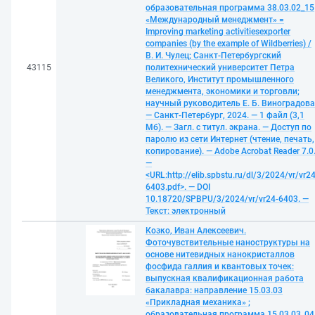
образовательная программа 38.03.02_15
«Международный менеджмент» =
Improving marketing activitiesexporter
companies (by the example of Wildberries) /
В. И. Чулец; Санкт-Петербургский
43115
политехнический университет Петра
Великого, Институт промышленного
менеджмента, экономики и торговли;
научный руководитель Е. Б. Виноградова
— Санкт-Петербург, 2024. — 1 файл (3,1
Мб). — Загл. с титул. экрана. — Доступ по
паролю из сети Интернет (чтение, печать,
копирование). — Adobe Acrobat Reader 7.0
—
<URL:http://elib.spbstu.ru/dl/3/2024/vr/vr24
6403.pdf>. — DOI
10.18720/SPBPU/3/2024/vr/vr24-6403. —
Текст: электронный
Козко, Иван Алексеевич.
Фоточувствительные наноструктуры на
основе нитевидных нанокристаллов
фосфида галлия и квантовых точек:
выпускная квалификационная работа
бакалавра: направление 15.03.03
«Прикладная механика» ;
образовательная программа 15.03.03_04