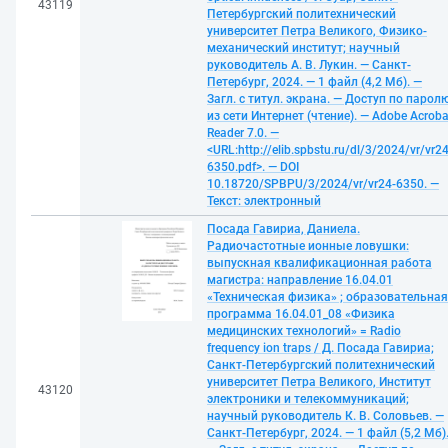
43119
Петербургский политехнический
университет Петра Великого, Физико-
механический институт; научный
руководитель А. В. Лукин. — Санкт-
Петербург, 2024. — 1 файл (4,2 Мб). —
Загл. с титул. экрана. — Доступ по парол
из сети Интернет (чтение). — Adobe Acroba
Reader 7.0. —
<URL:http://elib.spbstu.ru/dl/3/2024/vr/vr24
6350.pdf>. — DOI
10.18720/SPBPU/3/2024/vr/vr24-6350. —
Текст: электронный
Посада Гавириа, Даниела.
Радиочастотные ионные ловушки:
выпускная квалификационная работа
магистра: направление 16.04.01
«Техническая физика» ; образовательная
программа 16.04.01_08 «Физика
медицинских технологий» = Radio
frequency ion traps / Д. Посада Гавириа;
Санкт-Петербургский политехнический
университет Петра Великого, Институт
43120
электроники и телекоммуникаций;
научный руководитель К. В. Соловьев. —
Санкт-Петербург, 2024. — 1 файл (5,2 Мб)