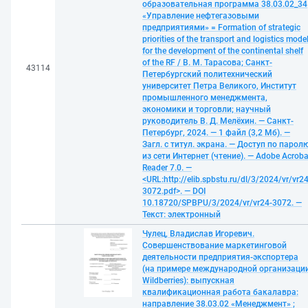
образовательная программа 38.03.02_34
«Управление нефтегазовыми
предприятиями» = Formation of strategic
priorities of the transport and logistics mode
for the development of the continental shelf
of the RF / В. М. Тарасова; Санкт-
43114
Петербургский политехнический
университет Петра Великого, Институт
промышленного менеджмента,
экономики и торговли; научный
руководитель В. Д. Мелёхин. — Санкт-
Петербург, 2024. — 1 файл (3,2 Мб). —
Загл. с титул. экрана. — Доступ по парол
из сети Интернет (чтение). — Adobe Acroba
Reader 7.0. —
<URL:http://elib.spbstu.ru/dl/3/2024/vr/vr24
3072.pdf>. — DOI
10.18720/SPBPU/3/2024/vr/vr24-3072. —
Текст: электронный
Чулец, Владислав Игоревич.
Совершенствование маркетинговой
деятельности предприятия-экспортера
(на примере международной организаци
Wildberries): выпускная
квалификационная работа бакалавра:
направление 38.03.02 «Менеджмент» ;