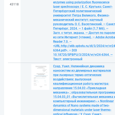
enzymes using polarization fluorescence
43118
laser spectroscopy / Е. С. Крутько; Санкт-
Петербургский политехнический
университет Петра Великого, Физико-
механический институт; научный
руководитель О. С. Васютинский. — Санкт
Петербург, 2024. — 1 файл (1,7 Мб). —
Загл. с титул. экрана. — Доступ по парол
из сети Интернет (чтение). — Adobe Acroba
Reader 7.0. —
<URL:http://elib.spbstu.ru/dl/3/2024/vr/vr24
6364.pdf>. — DOI
10.18720/SPBPU/3/2024/vr/vr24-6364. —
Текст: электронный
Суар, Уаил. Нелинейная динамика
наносистем из двумерных материалов
при лазерных термо-оптических
воздействиях: выпускная
квалификационная работа магистра:
направление 15.04.03 «Прикладная
механика» ; образовательная программа
15.04.03_01 «Вычислительная механика 
компьютерный инжиниринг» = Nonlinear
dynamics of Nano systems made of two-
dimensional materials under laser thermo-
optical influences / У. Суар; Санкт-