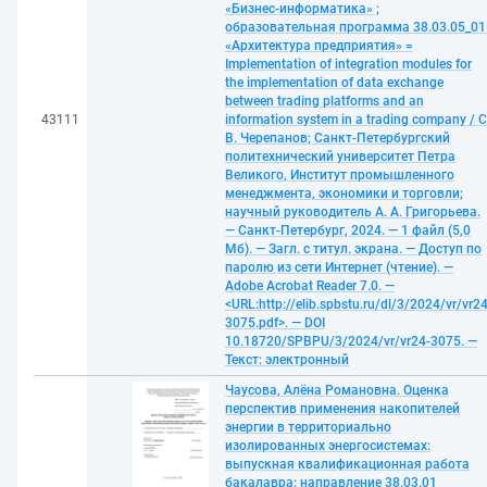
«Бизнес-информатика» ;
образовательная программа 38.03.05_01
«Архитектура предприятия» =
Implementation of integration modules for
the implementation of data exchange
between trading platforms and an
43111
information system in a trading company / С
В. Черепанов; Санкт-Петербургский
политехнический университет Петра
Великого, Институт промышленного
менеджмента, экономики и торговли;
научный руководитель А. А. Григорьева.
— Санкт-Петербург, 2024. — 1 файл (5,0
Мб). — Загл. с титул. экрана. — Доступ по
паролю из сети Интернет (чтение). —
Adobe Acrobat Reader 7.0. —
<URL:http://elib.spbstu.ru/dl/3/2024/vr/vr24
3075.pdf>. — DOI
10.18720/SPBPU/3/2024/vr/vr24-3075. —
Текст: электронный
Чаусова, Алёна Романовна. Оценка
перспектив применения накопителей
энергии в территориально
изолированных энергосистемах:
выпускная квалификационная работа
бакалавра: направление 38.03.01