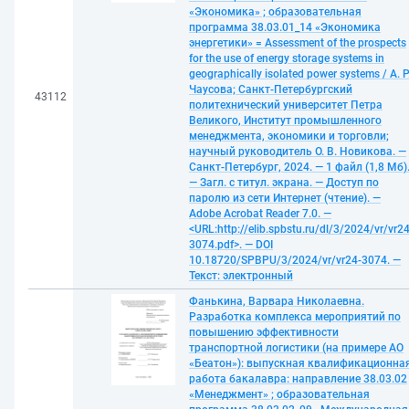
«Экономика» ; образовательная
программа 38.03.01_14 «Экономика
энергетики» = Assessment of the prospects
for the use of energy storage systems in
geographically isolated power systems / А. Р
Чаусова; Санкт-Петербургский
43112
политехнический университет Петра
Великого, Институт промышленного
менеджмента, экономики и торговли;
научный руководитель О. В. Новикова. —
Санкт-Петербург, 2024. — 1 файл (1,8 Мб)
— Загл. с титул. экрана. — Доступ по
паролю из сети Интернет (чтение). —
Adobe Acrobat Reader 7.0. —
<URL:http://elib.spbstu.ru/dl/3/2024/vr/vr24
3074.pdf>. — DOI
10.18720/SPBPU/3/2024/vr/vr24-3074. —
Текст: электронный
Фанькина, Варвара Николаевна.
Разработка комплекса мероприятий по
повышению эффективности
транспортной логистики (на примере АО
«Беатон»): выпускная квалификационна
работа бакалавра: направление 38.03.02
«Менеджмент» ; образовательная