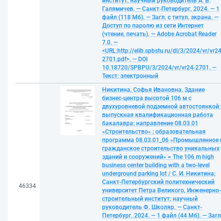
институт; научный руководитель А. В.
Галямичев. — Санкт-Петербург, 2024. — 1
файл (118 Мб). — Загл. с титул. экрана. —
Доступ по паролю из сети Интернет
(чтение, печать). — Adobe Acrobat Reader
7.0. —
<URL:http://elib.spbstu.ru/dl/3/2024/vr/vr24
2701.pdf>. — DOI
10.18720/SPBPU/3/2024/vr/vr24-2701. —
Текст: электронный
Никитина, Софья Ивановна. Здание
бизнес-центра высотой 106 м с
двухуровневой подземной автостоянкой:
выпускная квалификационная работа
бакалавра: направление 08.03.01
«Строительство» ; образовательная
программа 08.03.01_06 «Промышленное 
гражданское строительство уникальных
зданий и сооружений» = The 106 m high
business center building with a two-level
underground parking lot / С. И. Никитина;
Санкт-Петербургский политехнический
46334
университет Петра Великого, Инженерно-
строительный институт; научный
руководитель Ф. Школяр. — Санкт-
Петербург, 2024. — 1 файл (44 Мб). — Загл