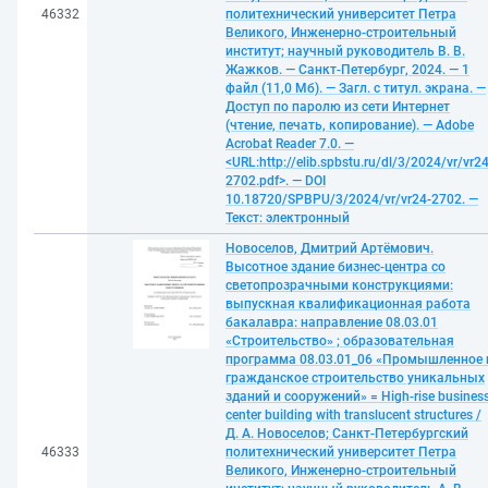
46332
политехнический университет Петра
Великого, Инженерно-строительный
институт; научный руководитель В. В.
Жажков. — Санкт-Петербург, 2024. — 1
файл (11,0 Мб). — Загл. с титул. экрана. —
Доступ по паролю из сети Интернет
(чтение, печать, копирование). — Adobe
Acrobat Reader 7.0. —
<URL:http://elib.spbstu.ru/dl/3/2024/vr/vr24
2702.pdf>. — DOI
10.18720/SPBPU/3/2024/vr/vr24-2702. —
Текст: электронный
Новоселов, Дмитрий Артёмович.
Высотное здание бизнес-центра со
светопрозрачными конструкциями:
выпускная квалификационная работа
бакалавра: направление 08.03.01
«Строительство» ; образовательная
программа 08.03.01_06 «Промышленное 
гражданское строительство уникальных
зданий и сооружений» = High-rise busines
center building with translucent structures /
Д. А. Новоселов; Санкт-Петербургский
46333
политехнический университет Петра
Великого, Инженерно-строительный