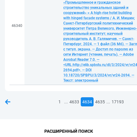
«Промышленное и гражданское
строительство уникальных зданий и
сооружений» = A high-rise hotel building
with hinged facade systems / А. И. Мишин;
Санкт-Петербургский политехнический
46340
университет Петра Великого, Инженерно-
строительный институт; научный
руководитель А. В. Галямичев. — Санкт-
Петербург, 2024. — 1 файл (36 Мб). — Загл
с титул. экрана. — Доступ по паролю из
сети Интернет (чтение, печать). — Adobe
Acrobat Reader 7.0. —
<URL:http://elib.spbstu.ru/dl/3/2024/vr/vr24
2694.pdf>. — DOI
10.18720/SPBPU/3/2024/vr/vr24-2694. —
Текст: электронный
...
...
1
4633
4634
4635
17193
РАСШИРЕННЫЙ ПОИСК