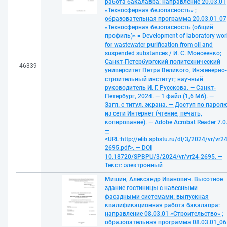
работа бакалавра: направление 20.03.01
«Техносферная безопасность» ;
образовательная программа 20.03.01_07
«Техносферная безопасность (общий
профиль)» = Development of laboratory wor
for wastewater purification from oil and
suspended substances / И. С. Моисеенко;
Санкт-Петербургский политехнический
46339
университет Петра Великого, Инженерно-
строительный институт; научный
руководитель И. Г. Русскова. — Санкт-
Петербург, 2024. — 1 файл (1,6 Мб). —
Загл. с титул. экрана. — Доступ по парол
из сети Интернет (чтение, печать,
копирование). — Adobe Acrobat Reader 7.0
—
<URL:http://elib.spbstu.ru/dl/3/2024/vr/vr24
2695.pdf>. — DOI
10.18720/SPBPU/3/2024/vr/vr24-2695. —
Текст: электронный
Мишин, Александр Иванович. Высотное
здание гостиницы с навесными
фасадными системами: выпускная
квалификационная работа бакалавра:
направление 08.03.01 «Строительство» ;
образовательная программа 08.03.01_06