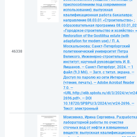
приспособлением под современное
использование): выпускная
квалификационная работа бакалавра:
направление 08.03.01 «Строительство» ;
образовательная программа 08.03.01_02
«Городское строительство и хозяйство» 
Restoration of the Gostilitsa estate (with
adaptation for modern use) / П. А.
Москальонова; Санкт-Петербургский
46338
политехнический университет Петра
Великого, Инженерно-строительный
институт; научный руководитель И. В.
Ямшанов. — Санкт-Петербург, 2024. — 1
файл (9,3 Мб). — Загл. с титул. экрана. —
Доступ по паролю из сети Интернет
(чтение, печать). — Adobe Acrobat Reader
7.0. —
<URL:http://elib.spbstu.ru/dl/3/2024/vr/vr24
2696.pdf>. — DOI
10.18720/SPBPU/3/2024/vr/vr24-2696. —
Текст: электронный
Моисеенко, Ирина Сергеевна. Разработк
лабораторной работы по очистке
сточных вод от нефти и взвешенных
веществ: выпускная квалификационная