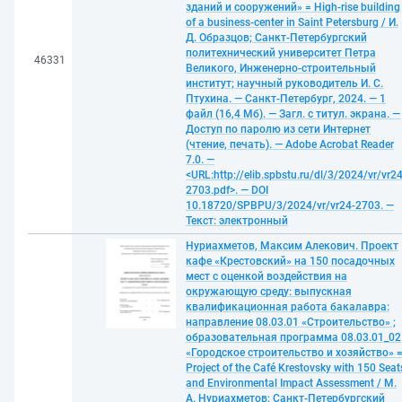
зданий и сооружений» = High-rise building
of a business-center in Saint Petersburg / И.
Д. Образцов; Санкт-Петербургский
политехнический университет Петра
46331
Великого, Инженерно-строительный
институт; научный руководитель И. С.
Птухина. — Санкт-Петербург, 2024. — 1
файл (16,4 Мб). — Загл. с титул. экрана. —
Доступ по паролю из сети Интернет
(чтение, печать). — Adobe Acrobat Reader
7.0. —
<URL:http://elib.spbstu.ru/dl/3/2024/vr/vr24
2703.pdf>. — DOI
10.18720/SPBPU/3/2024/vr/vr24-2703. —
Текст: электронный
Нуриахметов, Максим Алекович. Проект
кафе «Крестовский» на 150 посадочных
мест с оценкой воздействия на
окружающую среду: выпускная
квалификационная работа бакалавра:
направление 08.03.01 «Строительство» ;
образовательная программа 08.03.01_02
«Городское строительство и хозяйство» 
Project of the Café Krestovsky with 150 Seat
and Environmental Impact Assessment / М.
А. Нуриахметов; Санкт-Петербургский