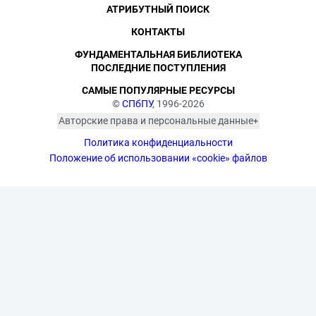
АТРИБУТНЫЙ ПОИСК
КОНТАКТЫ
ФУНДАМЕНТАЛЬНАЯ БИБЛИОТЕКА
ПОСЛЕДНИЕ ПОСТУПЛЕНИЯ
САМЫЕ ПОПУЛЯРНЫЕ РЕСУРСЫ
©
СПбПУ
, 1996-2026
Авторские права и персональные данные
Фотографии размещены с согласия
Политика конфиденциальности
изображённых лиц в соответствии
с требованиями законодательства
Положение об использовании «cookie» файлов
о персональных данных. Согласно
ст. 152.1 ГК РФ «Охрана изображения
гражданина», все фотоматериалы
являются объектами авторского
права. Их копирование и дальнейшее
использование без письменного
согласия правообладателя
запрещено.