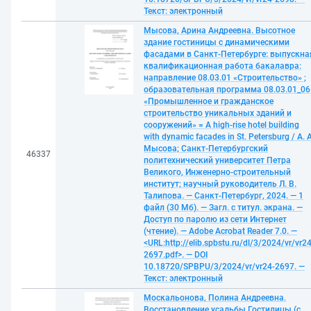
Текст: электронный
Мысова, Арина Андреевна. Высотное
здание гостиницы с динамическими
фасадами в Санкт-Петербурге: выпускна
квалификационная работа бакалавра:
направление 08.03.01 «Строительство» ;
образовательная программа 08.03.01_06
«Промышленное и гражданское
строительство уникальных зданий и
сооружений» = A high-rise hotel building
with dynamic facades in St. Petersburg / А. А
Мысова; Санкт-Петербургский
46337
политехнический университет Петра
Великого, Инженерно-строительный
институт; научный руководитель Л. В.
Талипова. — Санкт-Петербург, 2024. — 1
файл (30 Мб). — Загл. с титул. экрана. —
Доступ по паролю из сети Интернет
(чтение). — Adobe Acrobat Reader 7.0. —
<URL:http://elib.spbstu.ru/dl/3/2024/vr/vr24
2697.pdf>. — DOI
10.18720/SPBPU/3/2024/vr/vr24-2697. —
Текст: электронный
Москальонова, Полина Андреевна.
Восстановление усадьбы Гостилицы (с