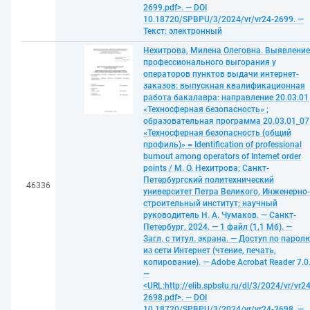
2699.pdf>. — DOI
10.18720/SPBPU/3/2024/vr/vr24-2699. —
Текст: электронный
Нехитрова, Милена Олеговна. Выявление
профессионального выгорания у
операторов пунктов выдачи интернет-
заказов: выпускная квалификационная
работа бакалавра: направление 20.03.01
«Техносферная безопасность» ;
образовательная программа 20.03.01_07
«Техносферная безопасность (общий
профиль)» = Identification of professional
burnout among operators of Internet order
points / М. О. Нехитрова; Санкт-
Петербургский политехнический
46336
университет Петра Великого, Инженерно-
строительный институт; научный
руководитель Н. А. Чумаков. — Санкт-
Петербург, 2024. — 1 файл (1,1 Мб). —
Загл. с титул. экрана. — Доступ по парол
из сети Интернет (чтение, печать,
копирование). — Adobe Acrobat Reader 7.0
—
<URL:http://elib.spbstu.ru/dl/3/2024/vr/vr24
2698.pdf>. — DOI
10.18720/SPBPU/3/2024/vr/vr24-2698. —