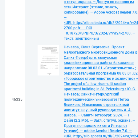
с титул. экрана. — Доступ по паролю из
сети Интернет (чтение, печать,
копирование). — Adobe Acrobat Reader 7.0
—
<URL:http://elib.spbstu.ru/dl/3/2024/vr/vr24
2700.pdf>. — DOI
10.18720/SPBPU/3/2024/vr/vr24-2700. —
Текст: электронный
Нечаева, Юлия Сергеевна. Проект
малоэтажного многосекционного дома в
Санкт-Петербурге: выпускная
квалификационная работа бакалавра:
направление 08.03.01 «Строительство» ;
образовательная программа 08.03.01_02
«Городское строительство и хозяйство» 
The project of a low-rise multi-section
apartment building in St. Petersburg / Ю. С.
Нечаева; Санкт-Петербургский
46335
политехнический университет Петра
Великого, Инженерно-строительный
институт; научный руководитель А. А.
Шавва. — Санкт-Петербург, 2024. — 1
файл (2,2 Мб). — Загл. с титул. экрана. —
Доступ по паролю из сети Интернет
(чтение). — Adobe Acrobat Reader 7.0. —
<URL:http://elib.spbstu.ru/dl/3/2024/vr/vr24