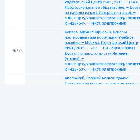
Издательский Центр РИОР, 2019. — 184 с.
Профессиональное образование. — Дост
по паролю из сети Интернет (чтение). —
<URL:https://znanium.com/catalog/docume
id=428754>. — Текст: электронный
Осипов, Михаил Юрьевич. Основы
противодействия коррупции: Учебное
пособие. — Москва: Издательский Центр
РИОР, 2019. — 78 с. — ВО - Бакалавриат. —
46774
Доступ по паролю из сети Интернет
(чтение). —
<URL:https://znanium.com/catalog/docume
🍪
id=428753>. — Текст: электронный
Мы используем cookies и рекомендательные технологии для улучш
Апольский, Евгений Александрович.
Продолжая использовать этот сайт,
Вы соглашаетесь на использо
Гражданский процесс и римское право в
cookie
.
России XIX — начала ХХ века: опыт
дискурсивного осмысления: Монография
Принять
Всероссийский государственный
университет юстиции (РПА Минюста
46775
России); Таганрогский институт управле
и экономики. — Москва: Издательский
Центр РИОР, 2018. — 195 с. —
Профессиональное образование. — Дост
по паролю из сети Интернет (чтение). —
<URL:https://znanium.com/catalog/docume