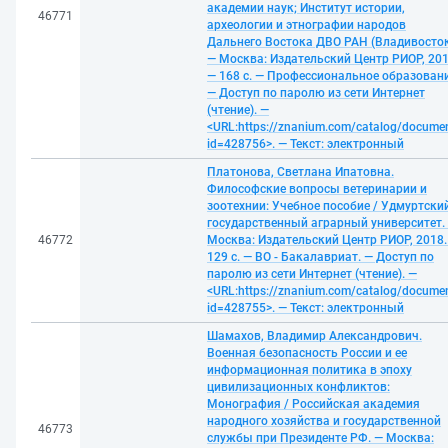
академии наук; Институт истории,
46771
археологии и этнографии народов
Дальнего Востока ДВО РАН (Владивосток
— Москва: Издательский Центр РИОР, 201
— 168 с. — Профессиональное образовани
— Доступ по паролю из сети Интернет
(чтение). —
<URL:https://znanium.com/catalog/docume
id=428756>. — Текст: электронный
Платонова, Светлана Ипатовна.
Философские вопросы ветеринарии и
зоотехнии: Учебное пособие / Удмуртски
государственный аграрный университет.
46772
Москва: Издательский Центр РИОР, 2018.
129 с. — ВО - Бакалавриат. — Доступ по
паролю из сети Интернет (чтение). —
<URL:https://znanium.com/catalog/docume
id=428755>. — Текст: электронный
Шамахов, Владимир Александрович.
Военная безопасность России и ее
информационная политика в эпоху
цивилизационных конфликтов:
Монография / Российская академия
народного хозяйства и государственной
46773
службы при Президенте РФ. — Москва: