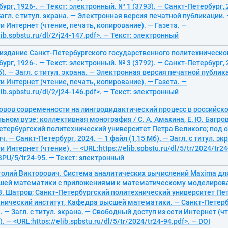
ург, 1926-. — Текст: электронный. № 1 (3793). — Санкт-Петербург, 
 Загл. с титул. экрана. — Электронная версия печатной публикации
ти Интернет (чтение, печать, копирование). — Газета. —
lib.spbstu.ru/dl/2/j24-147.pdf>. — Текст: электронный
 издание Санкт-Петербургского государственного политехническо
ург, 1926-. — Текст: электронный. № 3 (3792). — Санкт-Петербург, 2
б). — Загл. с титул. экрана. — Электронная версия печатной публи
ти Интернет (чтение, печать, копирование). — Газета. —
lib.spbstu.ru/dl/2/j24-146.pdf>. — Текст: электронный
овов современности на лингводидактический процесс в российск
ном вузе: коллективная монография / С. А. Амахина, Е. Ю. Багрова
Петербургский политехнический университет Петра Великого; под
ич. — Санкт-Петербург, 2024. — 1 файл (1,15 Мб). — Загл. с титул. э
и Интернет (чтение). — <URL:https://elib.spbstu.ru/dl/5/tr/2024/tr24
PU/5/tr24-95. — Текст: электронный
толий Викторович. Система аналитических вычислений Maxima дл
сшей математики с приложениями к математическому моделиров
 В. Шатров; Санкт-Петербургский политехнический университет Пе
нический институт, Кафедра высшей математики. — Санкт-Петербу
). — Загл. с титул. экрана. — Свободный доступ из сети Интернет (чт
 — <URL:https://elib.spbstu.ru/dl/5/tr/2024/tr24-94.pdf>. — DOI