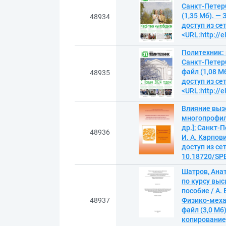
Санкт-Петерб
(1,35 Мб). —
48934
доступ из се
<URL:http://e
Политехник:
Санкт-Петерб
файл (1,08 М
48935
доступ из се
<URL:http://e
Влияние выз
многопрофиль
др.]; Санкт-
48936
И. А. Карпов
доступ из сет
10.18720/SPB
Шатров, Ана
по курсу вы
пособие / А.
48937
Физико-меха
файл (3,0 Мб
копирование).