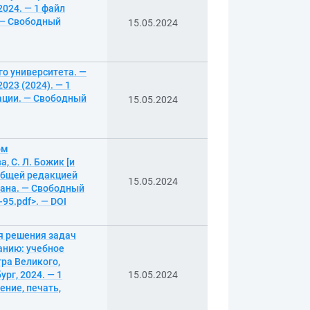
2024. — 1 файл
. — Свободный
15.05.2024
го университета. —
023 (2024). — 1
кации. — Свободный
15.05.2024
ом
, С. Л. Божик [и
 общей редакцией
15.05.2024
крана. — Свободный
-95.pdf>. — DOI
я решения задач
анию: учебное
тра Великого,
рг, 2024. — 1
15.05.2024
ение, печать,