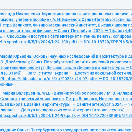
ександр Николаевич. Мультиинтервалы в интервальном анализе.
имода: учебное пособие / А. Н. Баженов; Санкт-Петербургский п
 Петра Великого, Физико-механический институт, Высшая школа 
 вычислительной физики. — Санкт-Петербург, 2024. — 1 файл (4,45 
а. — Свободный доступ из сети Интернет (чтение, печать, копирова
elib.spbstu.ru/dl/5/tr/2024/tr24-100.pdf>. — DOI 10.18720/SPBPU/5/t
й
 Мария Юрьевна. Основы научных исследований в архитектуре и д
 Ю. Дребезгова; Санкт-Петербургский политехнический университе
троительный институт, Высшая школа Дизайна и архитектуры. — С
йл (8,33 Мб). — Загл. с титул. экрана. — Доступ из локальной сети 
RL:https://elib.spbstu.ru/dl/5/tr/2024/tr24-97.pdf>. — DOI 10.18720
тронный
 Мария Валерьевна. WEB - дизайн: учебное пособие / М. В. Иллари
ий политехнический университет Петра Великого, Инженерно-стр
сшая школа Дизайна и архитектуры. — Санкт-Петербург, 2024. — 1 ф
л. экрана. — Доступ по паролю из сети Интернет (чтение, печать). —
elib.spbstu.ru/dl/5/tr/2024/tr24-98.pdf>. — DOI 10.18720/SPBPU/5/tr
й
 издание Санкт-Петербургского государственного политехническо