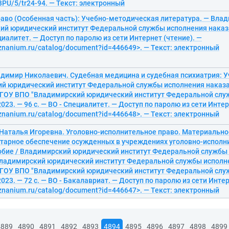
PU/5/tr24-94. — Текст: электронный
раво (Особенная часть): Учебно-методическая литература. — Вла
ий юридический институт Федеральной службы исполнения наказан
ециалитет. — Доступ по паролю из сети Интернет (чтение). —
/znanium.ru/catalog/document?id=446649>. — Текст: электронный
адимир Николаевич. Судебная медицина и судебная психиатрия: У
й юридический институт Федеральной службы исполнения наказан
ГОУ ВПО "Владимирский юридический институт Федеральной слу
2023. — 96 с. — ВО - Специалитет. — Доступ по паролю из сети Интер
/znanium.ru/catalog/document?id=446648>. — Текст: электронный
Наталья Игоревна. Уголовно-исполнительное право. Материально
тарное обеспечение осужденных в учреждениях уголовно-исполн
обие / Владимирский юридический институт Федеральной службы
Владимирский юридический институт Федеральной службы исполн
ГОУ ВПО "Владимирский юридический институт Федеральной слу
2023. — 72 с. — ВО - Бакалавриат. — Доступ по паролю из сети Интер
/znanium.ru/catalog/document?id=446647>. — Текст: электронный
4889
4890
4891
4892
4893
4894
4895
4896
4897
4898
4899