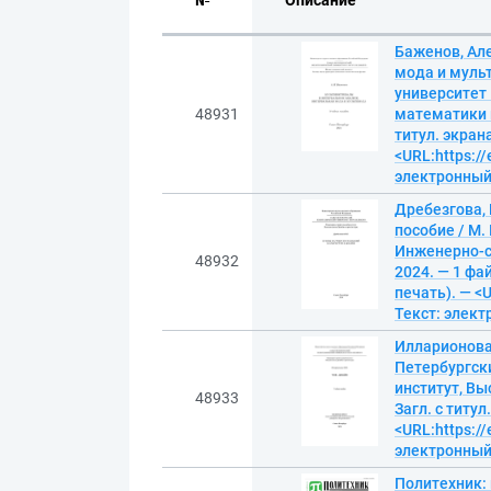
№
Описание
Баженов, Ал
мода и мульт
университет
48931
математики и
титул. экран
<URL:https://
электронны
Дребезгова,
пособие / М.
Инженерно-с
48932
2024. — 1 фа
печать). — <U
Текст: элек
Илларионова,
Петербургск
институт, Вы
48933
Загл. с титу
<URL:https://
электронны
Политехник: