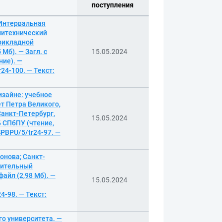
поступления
 Интервальная
олитехнический
прикладной
Мб). — Загл. с
15.05.2024
ние). —
r24-100. — Текст:
изайне: учебное
т Петра Великого,
анкт-Петербург,
15.05.2024
ФБ СПбПУ (чтение,
/SPBPU/5/tr24-97. —
онова; Санкт-
оительный
айл (2,98 Мб). —
15.05.2024
24-98. — Текст:
го университета. —