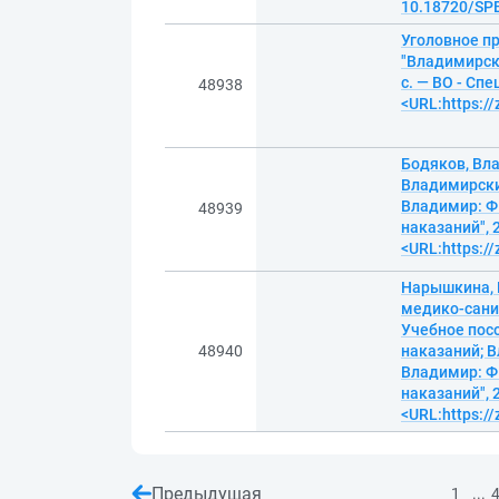
10.18720/SPB
Уголовное п
"Владимирск
с. — ВО - Сп
48938
<URL:https:/
Бодяков, Вл
Владимирски
Владимир: Ф
48939
наказаний", 
<URL:https:/
Нарышкина, 
медико-сани
Учебное пос
48940
наказаний; 
Владимир: Ф
наказаний", 
<URL:https:/
Предыдущая
...
1