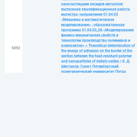
наночастицами оксидов металлов:
выпускная квалификационная работа
магистра: направление 01.04.03
«Механика и математическое
моделирование» ; образовательная
программа 01.04.03_06 «Моделирование
физико-механических свойств и
технологии производства полимеров и
композитов» = Theoretical determination of
5092
the energy of adhesion on the border of the
section between the heat-resistant polymer
and nanoparticles of metals oxides / К. Д.
Шестаков; Санкт-Петербургский
политехнический университет Петра
Великого, Физико-механический
институт; научный руководитель А. Н.
Бугров; консультант В. М. Назарычев. —
Санкт-Петербург, 2025. — 1 файл (306 Кб).
— Загл. с титул. экрана. — Текст не
доступен в соответствии с
распоряжением СПбПУ от 13.06.2017 г. №
91. — Текст: электронный
Шестаков, Кирилл Дмитриевич.
Теоретическое определение энергии
адгезии на границе раздела между