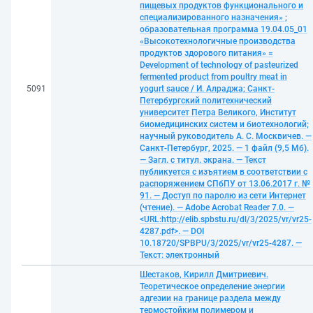
пищевых продуктов функционального и
специализированного назначения» ;
образовательная программа 19.04.05_01
«Высокотехнологичные производства
продуктов здорового питания» =
Development of technology of pasteurized
fermented product from poultry meat in
5091
yogurt sauce / И. Алраджа; Санкт-
Петербургский политехнический
университет Петра Великого, Институт
биомедицинских систем и биотехнологий;
научный руководитель А. С. Москвичев. —
Санкт-Петербург, 2025. — 1 файл (9,5 Мб).
— Загл. с титул. экрана. — Текст
публикуется с изъятием в соответствии с
распоряжением СПбПУ от 13.06.2017 г. №
91. — Доступ по паролю из сети Интернет
(чтение). — Adobe Acrobat Reader 7.0. —
<URL:http://elib.spbstu.ru/dl/3/2025/vr/vr25-
4287.pdf>. — DOI
10.18720/SPBPU/3/2025/vr/vr25-4287. —
Текст: электронный
Шестаков, Кирилл Дмитриевич.
Теоретическое определение энергии
адгезии на границе раздела между
термостойким полимером и