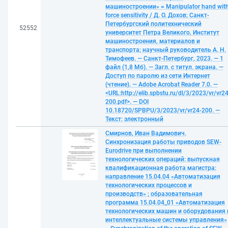
машиностроении» = Manipulator hand wit
force sensitivity / Д. О. Дохов; Санкт-
Петербургский политехнический
52552
университет Петра Великого, Институт
машиностроения, материалов и
транспорта; научный руководитель А. Н.
Тимофеев. — Санкт-Петербург, 2023. — 1
файл (1,8 Мб). — Загл. с титул. экрана. —
Доступ по паролю из сети Интернет
(чтение). — Adobe Acrobat Reader 7.0. —
<URL:http://elib.spbstu.ru/dl/3/2023/vr/vr24
200.pdf>. — DOI
10.18720/SPBPU/3/2023/vr/vr24-200. —
Текст: электронный
Смирнов, Иван Вадимович.
Синхронизация работы приводов SEW-
Eurodrive при выполнении
технологических операций: выпускная
квалификационная работа магистра:
направление 15.04.04 «Автоматизация
технологических процессов и
производств» ; образовательная
программа 15.04.04_01 «Автоматизация
технологических машин и оборудования 
интеллектуальные системы управления»