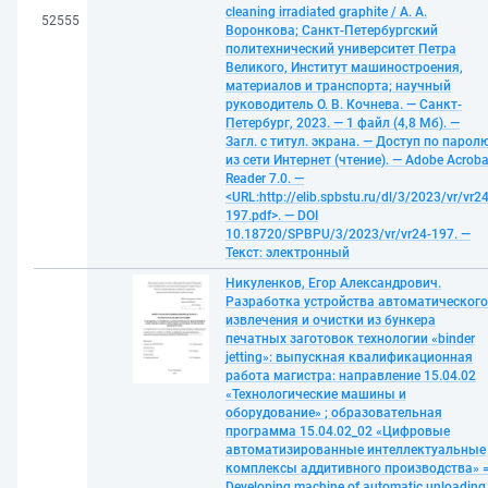
cleaning irradiated graphite / А. А.
52555
Воронкова; Санкт-Петербургский
политехнический университет Петра
Великого, Институт машиностроения,
материалов и транспорта; научный
руководитель О. В. Кочнева. — Санкт-
Петербург, 2023. — 1 файл (4,8 Мб). —
Загл. с титул. экрана. — Доступ по парол
из сети Интернет (чтение). — Adobe Acroba
Reader 7.0. —
<URL:http://elib.spbstu.ru/dl/3/2023/vr/vr24
197.pdf>. — DOI
10.18720/SPBPU/3/2023/vr/vr24-197. —
Текст: электронный
Никуленков, Егор Александрович.
Разработка устройства автоматического
извлечения и очистки из бункера
печатных заготовок технологии «binder
jetting»: выпускная квалификационная
работа магистра: направление 15.04.02
«Технологические машины и
оборудование» ; образовательная
программа 15.04.02_02 «Цифровые
автоматизированные интеллектуальные
комплексы аддитивного производства» 
Developing machine of automatic unloading