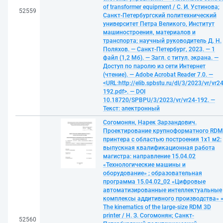
of transformer equipment / С. И. Устинова;
52559
Санкт-Петербургский политехнический
университет Петра Великого, Институт
машиностроения, материалов и
транспорта; научный руководитель Д. Н.
Поляхов. — Санкт-Петербург, 2023. — 1
файл (1,2 Мб). — Загл. с титул. экрана. —
Доступ по паролю из сети Интернет
(чтение). — Adobe Acrobat Reader 7.0. —
<URL:http://elib.spbstu.ru/dl/3/2023/vr/vr24
192.pdf>. — DOI
10.18720/SPBPU/3/2023/vr/vr24-192. —
Текст: электронный
Согомонян, Нарек Зарзандович.
Проектирование крупноформатного RDM
принтера с областью построения 1х1 м2:
выпускная квалификационная работа
магистра: направление 15.04.02
«Технологические машины и
оборудование» ; образовательная
программа 15.04.02_02 «Цифровые
автоматизированные интеллектуальные
комплексы аддитивного производства» 
The kinematics of the large-size RDM 3D
printer / Н. З. Согомонян; Санкт-
52560