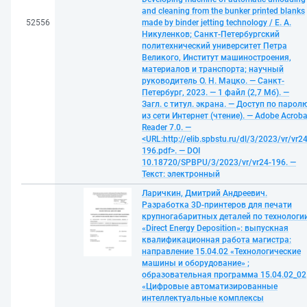
and cleaning from the bunker printed blanks
52556
made by binder jetting technology / Е. А.
Никуленков; Санкт-Петербургский
политехнический университет Петра
Великого, Институт машиностроения,
материалов и транспорта; научный
руководитель О. Н. Мацко. — Санкт-
Петербург, 2023. — 1 файл (2,7 Мб). —
Загл. с титул. экрана. — Доступ по парол
из сети Интернет (чтение). — Adobe Acroba
Reader 7.0. —
<URL:http://elib.spbstu.ru/dl/3/2023/vr/vr24
196.pdf>. — DOI
10.18720/SPBPU/3/2023/vr/vr24-196. —
Текст: электронный
Ларичкин, Дмитрий Андреевич.
Разработка 3D-принтеров для печати
крупногабаритных деталей по технологи
«Direct Energy Deposition»: выпускная
квалификационная работа магистра:
направление 15.04.02 «Технологические
машины и оборудование» ;
образовательная программа 15.04.02_02
«Цифровые автоматизированные
интеллектуальные комплексы