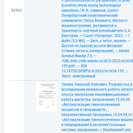
= Synchronization of the operation of SEW-
Eurodrive drives during technological
52553
operations / И. В. Смирнов; Санкт-
Петербургский политехнический
университет Петра Великого, Институт
машиностроения, материалов и
транспорта; научный руководитель О. А.
Викторов. — Санкт-Петербург, 2023. — 1
файл (5,5 Мб). — Загл. с титул. экрана. —
Доступ по паролю из сети Интернет
(чтение, печать, копирование). — Adobe
Acrobat Reader 7.0. —
<URL:http://elib.spbstu.ru/dl/3/2023/vr/vr24
199.pdf>. — DOI
10.18720/SPBPU/3/2023/vr/vr24-199. —
Текст: электронный
Тапеха, Николай Олегович. Разработка и
исследование мобильного робота легког
класса: выпускная квалификационная
работа магистра: направление 15.04.04
«Автоматизация технологических
процессов и производств» ;
образовательная программа 15.04.04_01
«Автоматизация технологических машин
и оборудования и интеллектуальные
системы управления» = Development and