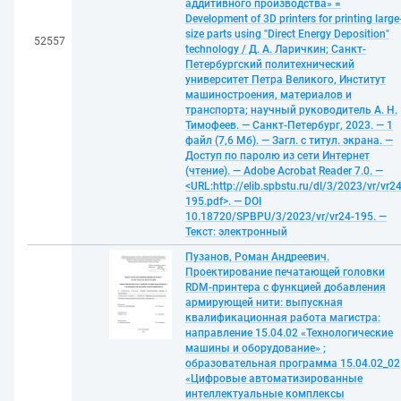
аддитивного производства» =
Development of 3D printers for printing large
size parts using "Direct Energy Deposition"
52557
technology / Д. А. Ларичкин; Санкт-
Петербургский политехнический
университет Петра Великого, Институт
машиностроения, материалов и
транспорта; научный руководитель А. Н.
Тимофеев. — Санкт-Петербург, 2023. — 1
файл (7,6 Мб). — Загл. с титул. экрана. —
Доступ по паролю из сети Интернет
(чтение). — Adobe Acrobat Reader 7.0. —
<URL:http://elib.spbstu.ru/dl/3/2023/vr/vr24
195.pdf>. — DOI
10.18720/SPBPU/3/2023/vr/vr24-195. —
Текст: электронный
Пузанов, Роман Андреевич.
Проектирование печатающей головки
RDM-принтера с функцией добавления
армирующей нити: выпускная
квалификационная работа магистра:
направление 15.04.02 «Технологические
машины и оборудование» ;
образовательная программа 15.04.02_02
«Цифровые автоматизированные
интеллектуальные комплексы