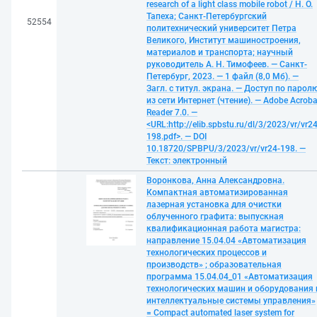
research of a light class mobile robot / Н. О.
Тапеха; Санкт-Петербургский
52554
политехнический университет Петра
Великого, Институт машиностроения,
материалов и транспорта; научный
руководитель А. Н. Тимофеев. — Санкт-
Петербург, 2023. — 1 файл (8,0 Мб). —
Загл. с титул. экрана. — Доступ по парол
из сети Интернет (чтение). — Adobe Acroba
Reader 7.0. —
<URL:http://elib.spbstu.ru/dl/3/2023/vr/vr24
198.pdf>. — DOI
10.18720/SPBPU/3/2023/vr/vr24-198. —
Текст: электронный
Воронкова, Анна Александровна.
Компактная автоматизированная
лазерная установка для очистки
облученного графита: выпускная
квалификационная работа магистра:
направление 15.04.04 «Автоматизация
технологических процессов и
производств» ; образовательная
программа 15.04.04_01 «Автоматизация
технологических машин и оборудования 
интеллектуальные системы управления»
= Compact automated laser system for