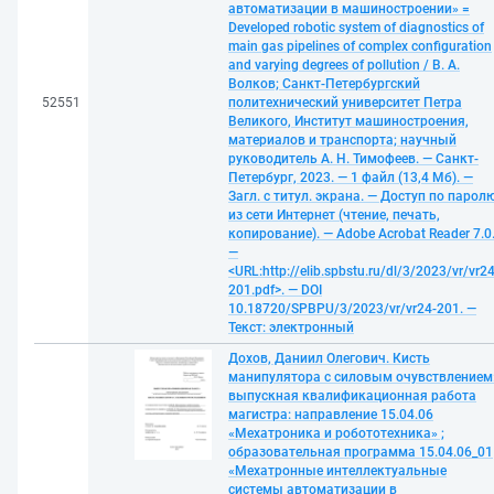
автоматизации в машиностроении» =
Developed robotic system of diagnostics of
main gas pipelines of complex configuration
and varying degrees of pollution / В. А.
Волков; Санкт-Петербургский
52551
политехнический университет Петра
Великого, Институт машиностроения,
материалов и транспорта; научный
руководитель А. Н. Тимофеев. — Санкт-
Петербург, 2023. — 1 файл (13,4 Мб). —
Загл. с титул. экрана. — Доступ по парол
из сети Интернет (чтение, печать,
копирование). — Adobe Acrobat Reader 7.0
—
<URL:http://elib.spbstu.ru/dl/3/2023/vr/vr24
201.pdf>. — DOI
10.18720/SPBPU/3/2023/vr/vr24-201. —
Текст: электронный
Дохов, Даниил Олегович. Кисть
манипулятора с силовым очувствлением
выпускная квалификационная работа
магистра: направление 15.04.06
«Мехатроника и робототехника» ;
образовательная программа 15.04.06_01
«Мехатронные интеллектуальные
системы автоматизации в