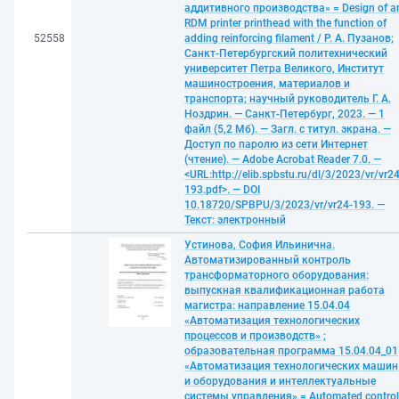
аддитивного производства» = Design of a
RDM printer printhead with the function of
52558
adding reinforcing filament / Р. А. Пузанов;
Санкт-Петербургский политехнический
университет Петра Великого, Институт
машиностроения, материалов и
транспорта; научный руководитель Г. А.
Ноздрин. — Санкт-Петербург, 2023. — 1
файл (5,2 Мб). — Загл. с титул. экрана. —
Доступ по паролю из сети Интернет
(чтение). — Adobe Acrobat Reader 7.0. —
<URL:http://elib.spbstu.ru/dl/3/2023/vr/vr24
193.pdf>. — DOI
10.18720/SPBPU/3/2023/vr/vr24-193. —
Текст: электронный
Устинова, София Ильинична.
Автоматизированный контроль
трансформаторного оборудования:
выпускная квалификационная работа
магистра: направление 15.04.04
«Автоматизация технологических
процессов и производств» ;
образовательная программа 15.04.04_01
«Автоматизация технологических машин
и оборудования и интеллектуальные
системы управления» = Automated control