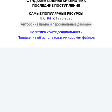
ФУНДАМЕНТАЛЬНАЯ БИБЛИОТЕКА
ПОСЛЕДНИЕ ПОСТУПЛЕНИЯ
САМЫЕ ПОПУЛЯРНЫЕ РЕСУРСЫ
©
СПбПУ
, 1996-2026
Авторские права и персональные данные
Фотографии размещены с согласия
Политика конфиденциальности
изображённых лиц в соответствии
с требованиями законодательства
Положение об использовании «cookie» файлов
о персональных данных. Согласно
ст. 152.1 ГК РФ «Охрана изображения
гражданина», все фотоматериалы
являются объектами авторского
права. Их копирование и дальнейшее
использование без письменного
согласия правообладателя
запрещено.