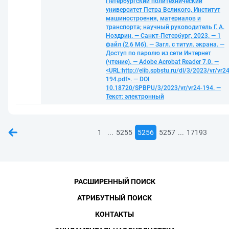
Петербургский политехнический
университет Петра Великого, Институт
машиностроения, материалов и
транспорта; научный руководитель Г. А.
Ноздрин. — Санкт-Петербург, 2023. — 1
файл (2,6 Мб). — Загл. с титул. экрана. —
Доступ по паролю из сети Интернет
(чтение). — Adobe Acrobat Reader 7.0. —
<URL:http://elib.spbstu.ru/dl/3/2023/vr/vr24
194.pdf>. — DOI
10.18720/SPBPU/3/2023/vr/vr24-194. —
Текст: электронный
...
...
1
5255
5256
5257
17193
РАСШИРЕННЫЙ ПОИСК
АТРИБУТНЫЙ ПОИСК
КОНТАКТЫ