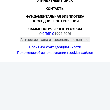
АТРИБУТНЫЙ ПОИСК
КОНТАКТЫ
ФУНДАМЕНТАЛЬНАЯ БИБЛИОТЕКА
ПОСЛЕДНИЕ ПОСТУПЛЕНИЯ
САМЫЕ ПОПУЛЯРНЫЕ РЕСУРСЫ
©
СПбПУ
, 1996-2026
Авторские права и персональные данные
Фотографии размещены с согласия
Политика конфиденциальности
изображённых лиц в соответствии
с требованиями законодательства
Положение об использовании «cookie» файлов
о персональных данных. Согласно
ст. 152.1 ГК РФ «Охрана изображения
гражданина», все фотоматериалы
являются объектами авторского
права. Их копирование и дальнейшее
использование без письменного
согласия правообладателя
запрещено.