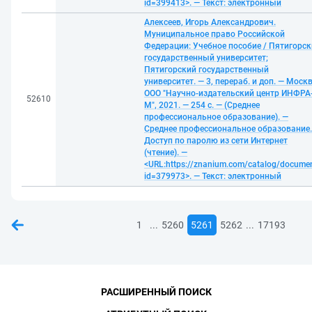
id=399413>. — Текст: электронный
Алексеев, Игорь Александрович.
Муниципальное право Российской
Федерации: Учебное пособие / Пятигорс
государственный университет;
Пятигорский государственный
университет. — 3, перераб. и доп. — Москв
ООО "Научно-издательский центр ИНФРА
52610
М", 2021. — 254 с. — (Среднее
профессиональное образование). —
Среднее профессиональное образование.
Доступ по паролю из сети Интернет
(чтение). —
<URL:https://znanium.com/catalog/docume
id=379973>. — Текст: электронный
...
...
1
5260
5261
5262
17193
РАСШИРЕННЫЙ ПОИСК