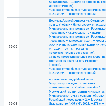
Бакалавриат. — Доступ по паролю из сет
Интернет (чтение). —
<URL:https://znanium.com/catalog/docume
id=435920>. — Текст: электронный
Демичев, Алексей Андреевич. Семейное
право: Учебник / Нижегородская академ
Министерства внутренних дел Российско
Федерации; Нижегородская академия
Министерства внутренних дел Российско
Федерации. — 3, перераб. и доп. — Москва
ООО "Научно-издательский центр ИНФРА
52602
М", 2024. — 291 с. — (Среднее
профессиональное образование). —
Среднее профессиональное образование.
Доступ по паролю из сети Интернет
(чтение). —
<URL:https://znanium.com/catalog/docume
id=436440>. — Текст: электронный
Афонин, Александр Михайлович.
Энергосберегающие технологии в
промышленности: Учебное пособие /
Московский гуманитарный университет;
Министерство труда и социальной защи
Российской Федерации. — 2. — Москва:
52603
Издательство "ФОРУМ", 2024. — 271 с. —