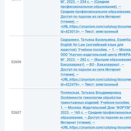
М", 2022. — 254 с. — (Среднее
профессиональное образование). —
Среднее профессиональное образование.
Доступ по паролю из сети Интернет
(чтение). —
<URL:https://znanium.com/catalog/docume
id=423013>. — Текст: электронный
Сидоренко, Татьяна Васильевна. Essentia
English for Law (английский язык для
юристов): Учебное пособие. — 1. — Москв
ООО "Научно-издательский центр ИНФРА
М", 2023. — 282 с. — (Высшее образование
52606
Бакалавриат). — ВО - Бакалавриат. —
Доступ по паролю из сети Интернет
(чтение). —
<URL:https://znanium.com/catalog/docume
id=422476>. — Текст: электронный
Полянская, Татьяна Владимировна.
Особенности технологии обработки
трикотажных изделий: Учебное пособие.
1. — Москва: Издательский Дом "ФОРУМ"
52607
2023. — 160 с. — Среднее профессиональ
образование. — Доступ по паролю из сет
Интернет (чтение). —
<URL:https://znanium.com/catalog/docume