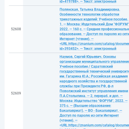
id=419788>. — Текст: электронный
Полянская, Татьяна Владимировна.
Особенности технологии обработки
трикотажных изделий: Учебное пособие.
1. — Москва: Издательский Дом "ФОРУМ"
52608
2022. — 160 с. — Среднее профессиональ
образование. — Доступ по паролю из сет
Интернет (чтение). —
<URL:https://znanium.com/catalog/docume
id=393452>. — Текст: электронный
Наумов, Сергей Юрьевич. Основы
организации муниципального управлени
Учебное пособие / Саратовский
государственный технический университ
им. Гагарина Ю.А.; Российская академия
народного хозяйства и государственной
службы при Президенте РФ, ф-л
Поволжский институт управления имени
52609
П.А.Столыпина. — 2, перераб. и доп. —
Москва: Издательство "ФОРУМ", 2022. —
375 с. — (Высшее образование:
Бакалавриат). — ВО - Бакалавриат. —
Доступ по паролю из сети Интернет
(чтение). —
<URL:https://znanium.com/catalog/docume