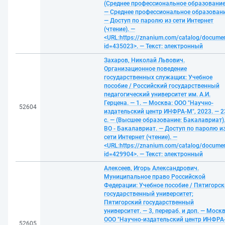
(Среднее профессиональное образование
— Среднее профессиональное образовани
— Доступ по паролю из сети Интернет
(чтение). —
<URL:https://znanium.com/catalog/docume
id=435023>. — Текст: электронный
Захаров, Николай Львович.
Организационное поведение
государственных служащих: Учебное
пособие / Российский государственный
педагогический университет им. А.И.
Герцена. — 1. — Москва: ООО "Научно-
52604
издательский центр ИНФРА-М", 2023. — 2
с. — (Высшее образование: Бакалавриат)
ВО - Бакалавриат. — Доступ по паролю и
сети Интернет (чтение). —
<URL:https://znanium.com/catalog/docume
id=429904>. — Текст: электронный
Алексеев, Игорь Александрович.
Муниципальное право Российской
Федерации: Учебное пособие / Пятигорс
государственный университет;
Пятигорский государственный
университет. — 3, перераб. и доп. — Москв
ООО "Научно-издательский центр ИНФРА
52605