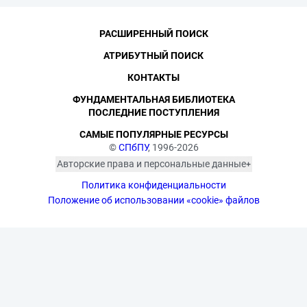
РАСШИРЕННЫЙ ПОИСК
АТРИБУТНЫЙ ПОИСК
КОНТАКТЫ
ФУНДАМЕНТАЛЬНАЯ БИБЛИОТЕКА
ПОСЛЕДНИЕ ПОСТУПЛЕНИЯ
САМЫЕ ПОПУЛЯРНЫЕ РЕСУРСЫ
©
СПбПУ
, 1996-2026
Авторские права и персональные данные
Фотографии размещены с согласия
Политика конфиденциальности
изображённых лиц в соответствии
с требованиями законодательства
Положение об использовании «cookie» файлов
о персональных данных. Согласно
ст. 152.1 ГК РФ «Охрана изображения
гражданина», все фотоматериалы
являются объектами авторского
права. Их копирование и дальнейшее
использование без письменного
согласия правообладателя
запрещено.