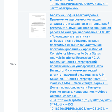
10.18720/SPBPU/3/2025/vr/vr25-3475. —
Текст: электронный
Бабахина, Софья Александровна.
Применение мер совместности для
анализа статуса данных в интервальной
регрессии: выпускная квалификационная
работа бакалавра: направление 01.03.02
«Прикладная математика и
информатика» ; образовательная
программа 01.03.02_02 «Системное
программирование» = Application of
Consistency Measures to Data Status
Analysis in Interval Regression / С. А.
Бабахина; Санкт-Петербургский
5577
политехнический университет Петра
Великого, Физико-механический
институт; научный руководитель А. Н.
Баженов. — Санкт-Петербург, 2025. — 1
файл (5,1 Мб). — Загл. с титул. экрана. —
Доступ по паролю из сети Интернет
(чтение, печать, копирование). — Adobe
Acrobat Reader 7.0. —
<URL:http://elib.spbstu.ru/dl/3/2025/vr/vr25-
3474.pdf>. — DOI
10.18720/SPBPU/3/2025/vr/vr25-3474. —