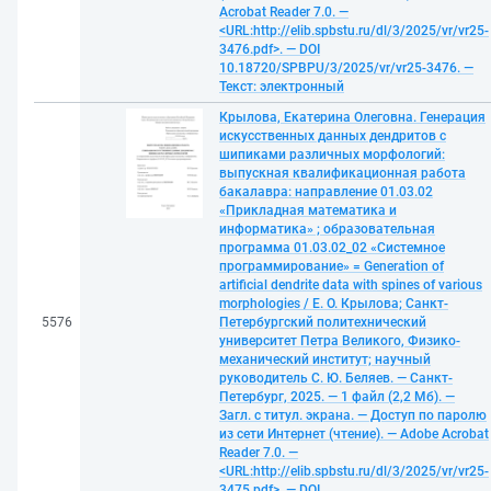
Acrobat Reader 7.0. —
<URL:http://elib.spbstu.ru/dl/3/2025/vr/vr25-
3476.pdf>. — DOI
10.18720/SPBPU/3/2025/vr/vr25-3476. —
Текст: электронный
Крылова, Екатерина Олеговна. Генерация
искусственных данных дендритов с
шипиками различных морфологий:
выпускная квалификационная работа
бакалавра: направление 01.03.02
«Прикладная математика и
информатика» ; образовательная
программа 01.03.02_02 «Системное
программирование» = Generation of
artificial dendrite data with spines of various
morphologies / Е. О. Крылова; Санкт-
5576
Петербургский политехнический
университет Петра Великого, Физико-
механический институт; научный
руководитель С. Ю. Беляев. — Санкт-
Петербург, 2025. — 1 файл (2,2 Мб). —
Загл. с титул. экрана. — Доступ по паролю
из сети Интернет (чтение). — Adobe Acrobat
Reader 7.0. —
<URL:http://elib.spbstu.ru/dl/3/2025/vr/vr25-
3475.pdf>. — DOI