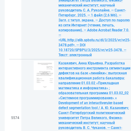
университет Петра Великого, Физико-
механический институт; научный
руководитель С. А. Руколайне. — Санкт-
Петербург, 2025. — 1 файл (2,6 Мб). —
Загл. с титул. экрана. — Доступ по паролю
из сети Интернет (чтение, печать,
копирование). — Adobe Acrobat Reader 7.0.
—
<URL:http://elib.spbstu.ru/dl/3/2025/vr/vr25-
3478.pdf>. — DOI
10.18720/SPBPU/3/2025/vr/vr25-3478. —
Текст: электронный
Казакевич, Анна Юрьевна. Разработка
интерактивного инструмента сегментации
дефектов на базе «линейки»: выпускная
квалификационная работа бакалавра:
направление 01.03.02 «Прикладная
математика и информатика» ;
образовательная программа 01.03.02_02
«Системное программирование» =
Development of an interactiveruler-based
defect segmentation tool / А. Ю. Казакевич;
Санкт-Петербургский политехнический
5574
университет Петра Великого, Физико-
механический институт; научный
руководитель В. С. Чуканов. — Санкт-