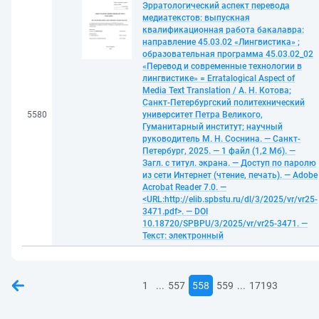
Эрратологический аспект перевода
медиатекстов: выпускная
квалификационная работа бакалавра:
направление 45.03.02 «Лингвистика» ;
образовательная программа 45.03.02_02
«Перевод и современные технологии в
лингвистике» = Erratalogical Aspect of
Media Text Translation / А. Н. Котова;
Санкт-Петербургский политехнический
5580
университет Петра Великого,
Гуманитарный институт; научный
руководитель М. Н. Соснина. — Санкт-
Петербург, 2025. — 1 файл (1,2 Мб). —
Загл. с титул. экрана. — Доступ по паролю
из сети Интернет (чтение, печать). — Adobe
Acrobat Reader 7.0. —
<URL:http://elib.spbstu.ru/dl/3/2025/vr/vr25-
3471.pdf>. — DOI
10.18720/SPBPU/3/2025/vr/vr25-3471. —
Текст: электронный
...
...
1
557
558
559
17193