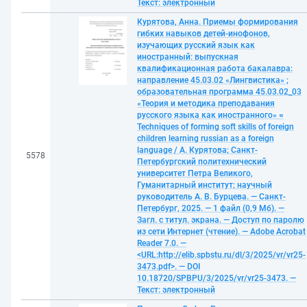
Текст: электронный
Курятова, Анна. Приемы формирования
гибких навыков детей-инофонов,
изучающих русский язык как
иностранный: выпускная
квалификационная работа бакалавра:
направление 45.03.02 «Лингвистика» ;
образовательная программа 45.03.02_03
«Теория и методика преподавания
русского языка как иностранного» =
Techniques of forming soft skills of foreign
children learning russian as a foreign
language / А. Курятова; Санкт-
5578
Петербургский политехнический
университет Петра Великого,
Гуманитарный институт; научный
руководитель А. В. Бурцева. — Санкт-
Петербург, 2025. — 1 файл (0,9 Мб). —
Загл. с титул. экрана. — Доступ по паролю
из сети Интернет (чтение). — Adobe Acrobat
Reader 7.0. —
<URL:http://elib.spbstu.ru/dl/3/2025/vr/vr25-
3473.pdf>. — DOI
10.18720/SPBPU/3/2025/vr/vr25-3473. —
Текст: электронный