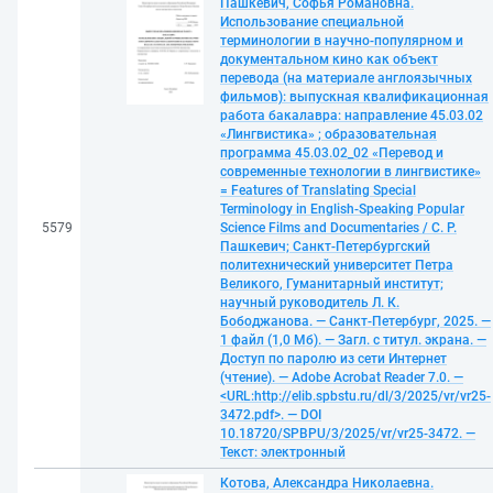
Пашкевич, Софья Романовна.
Использование специальной
терминологии в научно-популярном и
документальном кино как объект
перевода (на материале англоязычных
фильмов): выпускная квалификационная
работа бакалавра: направление 45.03.02
«Лингвистика» ; образовательная
программа 45.03.02_02 «Перевод и
современные технологии в лингвистике»
= Features of Translating Special
Terminology in English-Speaking Popular
5579
Science Films and Documentaries / С. Р.
Пашкевич; Санкт-Петербургский
политехнический университет Петра
Великого, Гуманитарный институт;
научный руководитель Л. К.
Бободжанова. — Санкт-Петербург, 2025. —
1 файл (1,0 Мб). — Загл. с титул. экрана. —
Доступ по паролю из сети Интернет
(чтение). — Adobe Acrobat Reader 7.0. —
<URL:http://elib.spbstu.ru/dl/3/2025/vr/vr25-
3472.pdf>. — DOI
10.18720/SPBPU/3/2025/vr/vr25-3472. —
Текст: электронный
Котова, Александра Николаевна.