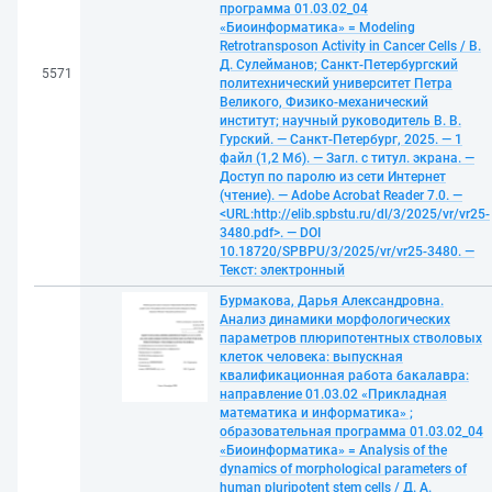
программа 01.03.02_04
«Биоинформатика» = Modeling
Retrotransposon Activity in Cancer Cells / В.
Д. Сулейманов; Санкт-Петербургский
5571
политехнический университет Петра
Великого, Физико-механический
институт; научный руководитель В. В.
Гурский. — Санкт-Петербург, 2025. — 1
файл (1,2 Мб). — Загл. с титул. экрана. —
Доступ по паролю из сети Интернет
(чтение). — Adobe Acrobat Reader 7.0. —
<URL:http://elib.spbstu.ru/dl/3/2025/vr/vr25-
3480.pdf>. — DOI
10.18720/SPBPU/3/2025/vr/vr25-3480. —
Текст: электронный
Бурмакова, Дарья Александровна.
Анализ динамики морфологических
параметров плюрипотентных стволовых
клеток человека: выпускная
квалификационная работа бакалавра:
направление 01.03.02 «Прикладная
математика и информатика» ;
образовательная программа 01.03.02_04
«Биоинформатика» = Analysis of the
dynamics of morphological parameters of
human pluripotent stem cells / Д. А.