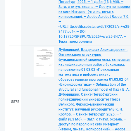
Петербург, 2025. — 1 файл (13,6 Мб). —
Загл. с титул. экрана. — Доступ по паролю
из сети Интернет (чтение, печать,
копирование). — Adobe Acrobat Reader 7.0.
—
<URL:http://elib.spbstu.ru/dl/3/2025/vr/vr25-
3477.pdf>. — DOI
10.18720/SPBPU/3/2025/vr/vr25-3477. —
Текст: электронный
Дубовицкий, Владислав Александрович.
Оптимизация структурно-
функциональной модели льна: выпускная
квалификационная работа бакалавра:
направление 01.03.02 «Прикладная
математика и информатика» ;
образовательная программа 01.03.02_04
«Биоинформатика» = Optimization of the
structural and functional model of flax / В. А.
Дубовицкий; Санкт-Петербургский
политехнический университет Петра
5575
Великого, Физико-механический
институт; научный руководитель К. Н.
Козлов. — Санкт-Петербург, 2025. — 1
файл (8,3 Мб). — Загл. с титул. экрана. —
Доступ по паролю из сети Интернет
(чтение, печать, копирование). — Adobe