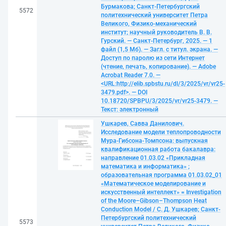
Бурмакова; Санкт-Петербургский
5572
политехнический университет Петра
Великого, Физико-механический
институт; научный руководитель В. В.
Гурский. — Санкт-Петербург, 2025. — 1
файл (1,5 Мб). — Загл. с титул. экрана. —
Доступ по паролю из сети Интернет
(чтение, печать, копирование). — Adobe
Acrobat Reader 7.0. —
<URL:http://elib.spbstu.ru/dl/3/2025/vr/vr25-
3479.pdf>. — DOI
10.18720/SPBPU/3/2025/vr/vr25-3479. —
Текст: электронный
Ушкарев, Савва Данилович.
Исследование модели теплопроводности
Мура-Гибсона-Томпсона: выпускная
квалификационная работа бакалавра:
направление 01.03.02 «Прикладная
математика и информатика» ;
образовательная программа 01.03.02_01
«Математическое моделирование и
искусственный интеллект» = Investigation
of the Moore–Gibson–Thompson Heat
Conduction Model / С. Д. Ушкарев; Санкт-
Петербургский политехнический
5573