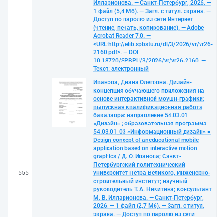
Илларионова. — Санкт-Петербург, 2026. —
1 файл (5,4 Мб). — Загл. с титул. экрана. —
Доступ по паролю из сети Интернет
(чтение, печать, копирование). — Adobe
Acrobat Reader 7.0. —
<URL:http://elib.spbstu.ru/dl/3/2026/vr/vr26-
2160.pdf>. — DOI
10.18720/SPBPU/3/2026/vr/vr26-2160. —
Текст: электронный
Иванова, Диана Олеговна. Дизайн-
концепция обучающего приложения на
основе интерактивной моушн-графики:
выпускная квалификационная работа
бакалавра: направление 54.03.01
«Дизайн» ; образовательная программа
54.03.01_03 «Информационный дизайн» =
Design concept of aneducational mobile
application based on interactive motion
graphics / Д. О. Иванова; Санкт-
Петербургский политехнический
555
университет Петра Великого, Инженерно-
строительный институт; научный
руководитель Т. А. Никитина; консультант
М. В. Илларионова. — Санкт-Петербург,
2026. — 1 файл (2,7 Мб). — Загл. с титул.
экрана. — Доступ по паролю из сети