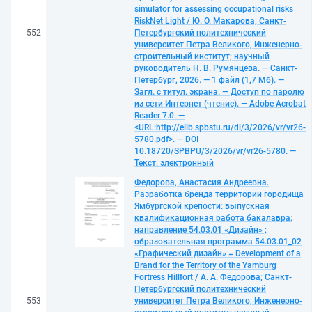
simulator for assessing occupational risks
RiskNet Light / Ю. О. Макарова; Санкт-
552
Петербургский политехнический
университет Петра Великого, Инженерно-
строительный институт; научный
руководитель Н. В. Румянцева. — Санкт-
Петербург, 2026. — 1 файл (1,7 Мб). —
Загл. с титул. экрана. — Доступ по паролю
из сети Интернет (чтение). — Adobe Acrobat
Reader 7.0. —
<URL:http://elib.spbstu.ru/dl/3/2026/vr/vr26-
5780.pdf>. — DOI
10.18720/SPBPU/3/2026/vr/vr26-5780. —
Текст: электронный
Федорова, Анастасия Андреевна.
Разработка бренда территории городища
Ямбургской крепости: выпускная
квалификационная работа бакалавра:
направление 54.03.01 «Дизайн» ;
образовательная программа 54.03.01_02
«Графический дизайн» = Development of a
Brand for the Territory of the Yamburg
Fortress Hillfort / А. А. Федорова; Санкт-
Петербургский политехнический
553
университет Петра Великого, Инженерно-