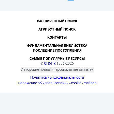
РАСШИРЕННЫЙ ПОИСК
АТРИБУТНЫЙ ПОИСК
КОНТАКТЫ
ФУНДАМЕНТАЛЬНАЯ БИБЛИОТЕКА
ПОСЛЕДНИЕ ПОСТУПЛЕНИЯ
САМЫЕ ПОПУЛЯРНЫЕ РЕСУРСЫ
©
СПбПУ
, 1996-2026
Авторские права и персональные данные
Фотографии размещены с согласия
Политика конфиденциальности
изображённых лиц в соответствии
с требованиями законодательства
Положение об использовании «cookie» файлов
о персональных данных. Согласно
ст. 152.1 ГК РФ «Охрана изображения
гражданина», все фотоматериалы
являются объектами авторского
права. Их копирование и дальнейшее
использование без письменного