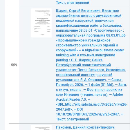
Текст: электронный
Шарин, Сергей Евгеньевич. Высотное
здание бизнес-центра с двухуровневой
подземной парковкой: выпускная
квалификационная работа бакалавра:
направление 08.03.01 «Строительство» ;
образовательная программа 08.03.01_06
«Промышленное и гражданское
строительство уникальных зданий и
сооружений» = A high-rise business center
building with a two-level underground
parking / С. Е. Шарин; Санкт-
559
Петербургский политехнический
университет Петра Великого, Инженерно-
строительный институт; научный
руководитель Я. А. Олехнович. — Санкт-
Петербург, 2026. — 1 файл (51 Мб). — Загл.
с титул. экрана. — Доступ по паролю из
сети Интернет (чтение, печать). — Adobe
Acrobat Reader 7.0. —
<URL:http://elib.spbstu.ru/dl/3/2026/vr/vr26-
2047.pdf>. — DOI
10.18720/SPBPU/3/2026/vr/vr26-2047. —
Текст: электронный
Пахомов, Даниил Константинович.