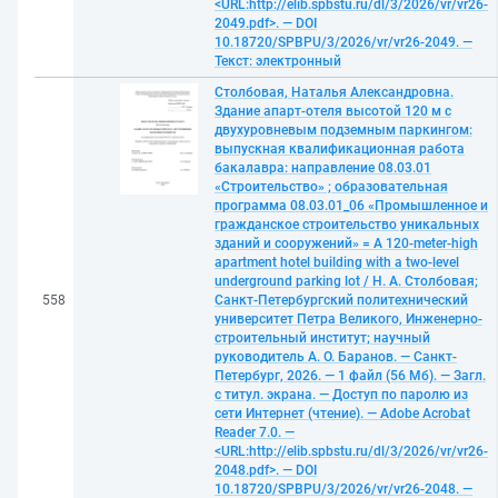
<URL:http://elib.spbstu.ru/dl/3/2026/vr/vr26-
2049.pdf>. — DOI
10.18720/SPBPU/3/2026/vr/vr26-2049. —
Текст: электронный
Столбовая, Наталья Александровна.
Здание апарт-отеля высотой 120 м с
двухуровневым подземным паркингом:
выпускная квалификационная работа
бакалавра: направление 08.03.01
«Строительство» ; образовательная
программа 08.03.01_06 «Промышленное и
гражданское строительство уникальных
зданий и сооружений» = A 120-meter-high
apartment hotel building with a two-level
underground parking lot / Н. А. Столбовая;
558
Санкт-Петербургский политехнический
университет Петра Великого, Инженерно-
строительный институт; научный
руководитель А. О. Баранов. — Санкт-
Петербург, 2026. — 1 файл (56 Мб). — Загл.
с титул. экрана. — Доступ по паролю из
сети Интернет (чтение). — Adobe Acrobat
Reader 7.0. —
<URL:http://elib.spbstu.ru/dl/3/2026/vr/vr26-
2048.pdf>. — DOI
10.18720/SPBPU/3/2026/vr/vr26-2048. —