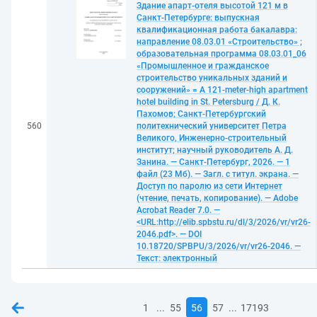
Здание апарт-отеля высотой 121 м в
Санкт-Петербурге: выпускная
квалификационная работа бакалавра:
направление 08.03.01 «Строительство» ;
образовательная программа 08.03.01_06
«Промышленное и гражданское
строительство уникальных зданий и
сооружений» = A 121-meter-high apartment
hotel building in St. Petersburg / Д. К.
Пахомов; Санкт-Петербургский
560
политехнический университет Петра
Великого, Инженерно-строительный
институт; научный руководитель А. Д.
Занина. — Санкт-Петербург, 2026. — 1
файл (23 Мб). — Загл. с титул. экрана. —
Доступ по паролю из сети Интернет
(чтение, печать, копирование). — Adobe
Acrobat Reader 7.0. —
<URL:http://elib.spbstu.ru/dl/3/2026/vr/vr26-
2046.pdf>. — DOI
10.18720/SPBPU/3/2026/vr/vr26-2046. —
Текст: электронный
...
...
1
55
56
57
17193