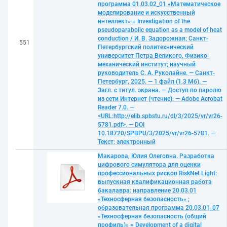
программа 01.03.02_01 «Математическое
моделирование и искусственный
интеллект» = Investigation of the
pseudoparabolic equation as a model of heat
conduction / И. В. Задорожная; Санкт-
551
Петербургский политехнический
университет Петра Великого, Физико-
механический институт; научный
руководитель С. А. Руколайне. — Санкт-
Петербург, 2025. — 1 файл (1,3 Мб). —
Загл. с титул. экрана. — Доступ по паролю
из сети Интернет (чтение). — Adobe Acrobat
Reader 7.0. —
<URL:http://elib.spbstu.ru/dl/3/2025/vr/vr26-
5781.pdf>. — DOI
10.18720/SPBPU/3/2025/vr/vr26-5781. —
Текст: электронный
Макарова, Юлия Олеговна. Разработка
цифрового симулятора для оценки
профессиональных рисков RiskNet Light:
выпускная квалификационная работа
бакалавра: направление 20.03.01
«Техносферная безопасность» ;
образовательная программа 20.03.01_07
«Техносферная безопасность (общий
профиль)» = Development of a digital