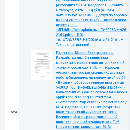
строительный институт; научный
руководитель Т. И. Диодорова. — Санкт-
Петербург, 2026. — 1 файл (4,0 Мб). —
Загл. с титул. экрана. — Доступ по паролю
из сети Интернет (чтение). — Adobe Acrobat
Reader 7.0. —
<URL:http://elib.spbstu.ru/dl/3/2026/vr/vr26-
2161.pdf>. — DOI
10.18720/SPBPU/3/2026/vr/vr26-2161. —
Текст: электронный
Родюкова, Мария Александровна.
Разработка дизайн-концепции
мобильного приложения интерактивной
экологической карты Ленинградской
области: выпускная квалификационная
работа бакалавра: направление 54.03.01
«Дизайн» ; образовательная программа
54.03.01_03 «Информационный дизайн» =
Development of a design concept for a mobile
application featuring an interactive
environmental map of the Leningrad Region /
М. А. Родюкова; Санкт-Петербургский
554
политехнический университет Петра
Великого, Инженерно-строительный
институт; научный руководитель Е. М.
Никифоренко; консультант М. В.