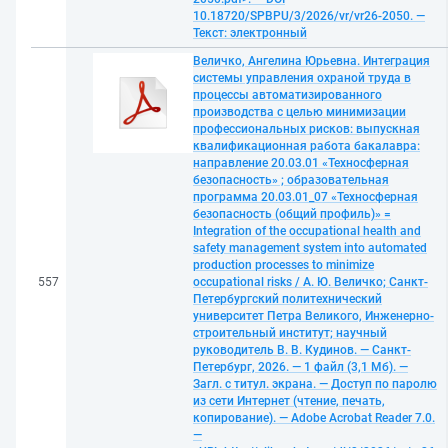
10.18720/SPBPU/3/2026/vr/vr26-2050. —
Текст: электронный
Величко, Ангелина Юрьевна. Интеграция
системы управления охраной труда в
процессы автоматизированного
производства с целью минимизации
профессиональных рисков: выпускная
квалификационная работа бакалавра:
направление 20.03.01 «Техносферная
безопасность» ; образовательная
программа 20.03.01_07 «Техносферная
безопасность (общий профиль)» =
Integration of the occupational health and
safety management system into automated
production processes to minimize
557
occupational risks / А. Ю. Величко; Санкт-
Петербургский политехнический
университет Петра Великого, Инженерно-
строительный институт; научный
руководитель В. В. Кудинов. — Санкт-
Петербург, 2026. — 1 файл (3,1 Мб). —
Загл. с титул. экрана. — Доступ по паролю
из сети Интернет (чтение, печать,
копирование). — Adobe Acrobat Reader 7.0.
—