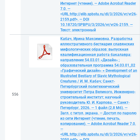
Интернет (чтение). — Adobe Acrobat Reader
7.0. —
<URL:http://elib.spbstu.ru/dl/3/2026/vr/vr26-
2159.pdf>. — DOI
10.18720/SPBPU/3/2026/vr/vr26-2159. —
Текст: электронный
Кабач, Ирина Максимовна. Разработка
иллюстративного бестиария славянских
мифологических образов: выпускная
квалификационная работа бакалавра:
направление 54.03.01 «Дизайн» ;
образовательная программа 54.03.01_02
«Графический дизайн» = Development of an
Illustrated Bestiary of Slavic Mythological
Creatures / И. М. Кабач; Санкт-
Петербургский политехнический
университет Петра Великого, Инженерно-
556
строительный институт; научный
руководитель Ю. И. Карпова. — Санкт-
Петербург, 2026. — 1 файл (2,8 Мб). —
Загл. с титул. экрана. — Доступ по паролю
из сети Интернет (чтение, печать,
копирование). — Adobe Acrobat Reader 7.0.
—
<URL:http://elib.spbstu.ru/dl/3/2026/vr/vr26-
2050.pdf>. — DOI