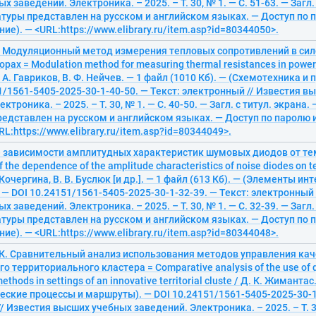
 заведений. Электроника. – 2025. – Т. 30, № 1. — С. 51-63. — Загл. 
туры представлен на русском и английском языках. — Доступ по п
ие). — <URL:https://www.elibrary.ru/item.asp?id=80344050>.
И. Модуляционный метод измерения тепловых сопротивлений в си
рах = Modulation method for measuring thermal resistances in power
 А. Гавриков, В. Ф. Нейчев. — 1 файл (1010 Кб). — (Схемотехника и
1/1561-5405-2025-30-1-40-50. — Текст: электронный // Известия в
ктроника. – 2025. – Т. 30, № 1. — С. 40-50. — Загл. с титул. экрана.
едставлен на русском и английском языках. — Доступ по паролю 
RL:https://www.elibrary.ru/item.asp?id=80344049>.
 зависимости амплитудных характеристик шумовых диодов от те
f the dependence of the amplitude characteristics of noise diodes on t
 Кочергина, В. В. Буслюк [и др.]. — 1 файл (613 Кб). — (Элементы ин
 — DOI 10.24151/1561-5405-2025-30-1-32-39. — Текст: электронный 
 заведений. Электроника. – 2025. – Т. 30, № 1. — С. 32-39. — Загл. 
туры представлен на русском и английском языках. — Доступ по п
ие). — <URL:https://www.elibrary.ru/item.asp?id=80344048>.
 К. Сравнительный анализ использования методов управления кач
о территориального кластера = Comparative analysis of the use of q
hods in settings of an innovative territorial cluste / Д. К. Жимантас
еские процессы и маршруты). — DOI 10.24151/1561-5405-2025-30-1-
/ Известия высших учебных заведений. Электроника. – 2025. – Т. 30