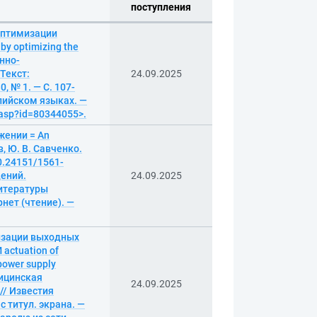
поступления
 оптимизации
by optimizing the
онно-
Текст:
24.09.2025
, № 1. — С. 107-
глийском языках. —
.asp?id=80344055>.
жении = An
ов, Ю. В. Савченко.
0.24151/1561-
дений.
24.09.2025
 литературы
нет (чтение). —
изации выходных
actuation of
 power supply
дицинская
24.09.2025
// Известия
с титул. экрана. —