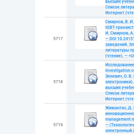
высших учебных
Список литера
Интернет (чтен
Смирнов, В. 
IGBT-транзисто
И. Смирнов, А.
5717
— DOI 10.2415
заведений. Эле
литературы пр
(чтение). — <U
Исследование
Investigation o
Зеневич, О. В.
5718
электроники).
высших учебных
Список литера
Интернет (чтен
Жимантас, Д.
инновационног
management met
5719
— (Технологич
электронный /