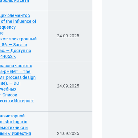
аролю из сети
щих элементов
 the influence of
requency
ые
24.09.2025
екст: электронный
86. — Загл. с
ах. — Доступ по
344052>.
пазона частот с
As-pHEMT = The
EMT process design
ние). — DOI
24.09.2025
 учебных
 — Список
из сети Интернет
анзисторной
istor logic in
Схемотехника и
ный // Известия
24.09.2025