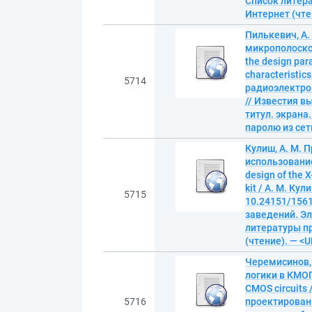
Список литера
Интернет (чтен
Пилькевич, А
микрополосков
the design par
characteristic
5714
радиоэлектрон
// Известия вы
титул. экрана
паролю из сети
Кулиш, А. М. 
использовани
design of the 
kit / А. М. Ку
5715
10.24151/1561
заведений. Эле
литературы пр
(чтение). — <U
Черемисинов,
логики в КМОП-с
CMOS circuits
5716
проектировани