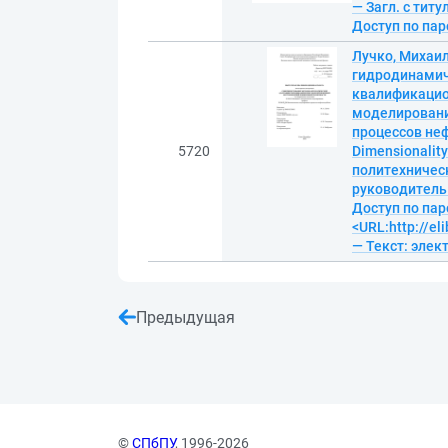
— Загл. с тит
Доступ по пар
Лучко, Михаи
гидродинамич
квалификацио
моделировани
процессов неф
5720
Dimensionality
политехническ
руководитель Е
Доступ по пар
<URL:http://el
— Текст: эле
Предыдущая
©
СПбПУ
, 1996-2026