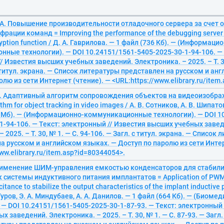
 А. Повышение производительности отладочного сервера за счет
рации команд = Improving the performance of the debugging server 
ption function / Д. А. Гаврилова. — 1 файл (736 Кб). — (Информаци
ные технологии). — DOI 10.24151/1561-5405-2025-30-1-94-106. — 
/ Известия высших учебных заведений. Электроника. – 2025. – Т. 30
с титул. экрана. — Список литературы представлен на русском и ан
олю из сети Интернет (чтение). — <URL:https://www.elibrary.ru/item
 В. Адаптивный алгоритм сопровождения объектов на видеоизобра
ithm for object tracking in video images / А. В. Сотников, А. В. Шипат
5 Мб). — (Информационно-коммуникационные технологии). — DOI 1
1-94-106. — Текст: электронный // Известия высших учебных заве
 2025. – Т. 30, № 1. — С. 94-106. — Загл. с титул. экрана. — Список
а русском и английском языках. — Доступ по паролю из сети Интер
ww.elibrary.ru/item.asp?id=80344054>.
 Применение ШИМ-управления емкостью конденсаторов для стабил
 системы индуктивного питания имплантатов = Application of PWM 
itance to stabilize the output characteristics of the implant inductive
 Гуров, Э. А. Миндубаев, А. А. Данилов. — 1 файл (664 Кб). — (Биоме
 — DOI 10.24151/1561-5405-2025-30-1-87-93. — Текст: электронный 
 заведений. Электроника. – 2025. – Т. 30, № 1. — С. 87-93. — Загл. 