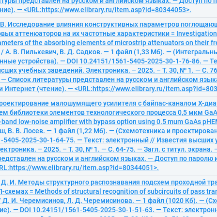
туры представлен на русском и английском языках. — Доступ по п
ие). — <URL:https://www.elibrary.ru/item.asp?id=80344053>.
. В. Исследование влияния конструктивных параметров поглощаю
ых аттенюаторов на их частотные характеристики = Investigation of
ameters of the absorbing elements of microstrip attenuators on their f
s / А. В. Пилькевич, В. Д. Садков. — 1 файл (1,33 Мб). — (Интегральн
ные устройства). — DOI 10.24151/1561-5405-2025-30-1-76-86. — Т
сших учебных заведений. Электроника. – 2025. – Т. 30, № 1. — С. 76-
. — Список литературы представлен на русском и английском язык
 Интернет (чтение). — <URL:https://www.elibrary.ru/item.asp?id=80
Проектирование малошумящего усилителя с байпас-каналом X-диа
ем библиотеки элементов технологического процесса 0,5 мкм Ga
X-band low-noise amplifier with bypass option using 0.5 mum GaAs pH
лиш, В. В. Лосев. — 1 файл (1,22 Мб). — (Схемотехника и проектирова
-5405-2025-30-1-64-75. — Текст: электронный // Известия высших
ктроника. – 2025. – Т. 30, № 1. — С. 64-75. — Загл. с титул. экрана.
едставлен на русском и английском языках. — Доступ по паролю 
RL:https://www.elibrary.ru/item.asp?id=80344051>.
 Д. И. Методы структурного распознавания подсхем проходной тр
хемах = Methods of structural recognition of subcircuits of pass trans
 / Д. И. Черемисинов, Л. Д. Черемисинова. — 1 файл (1020 Кб). — (
е). — DOI 10.24151/1561-5405-2025-30-1-51-63. — Текст: электрон