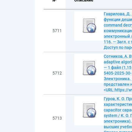
№
Описание
Гаврилова, Д.
функции дешиф
command decry
5711
коммуникацион
электронный /
116. — Загл. 
Доступ по пар
Сотников, А.
adaptive algor
— 1 файл (1,1
5712
5405-2025-30-
Электроника. –
представлен н
<URL:https://w
Гуров, К. О.
характеристик
capacitor capac
system / К. О.
5713
электроника).
высших учебных