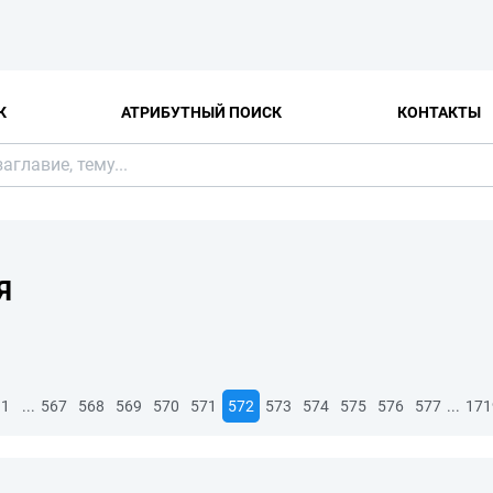
К
АТРИБУТНЫЙ ПОИСК
КОНТАКТЫ
Я
...
...
1
567
568
569
570
571
572
573
574
575
576
577
171