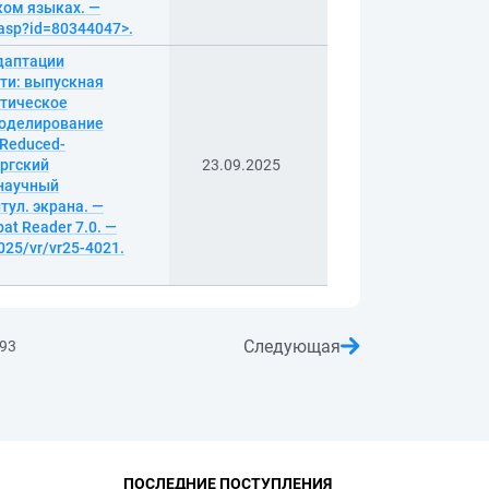
ском языках. —
.asp?id=80344047>.
даптации
ти: выпускная
атическое
моделирование
 Reduced-
ургский
23.09.2025
 научный
итул. экрана. —
at Reader 7.0. —
025/vr/vr25-4021.
Следующая
93
ПОСЛЕДНИЕ ПОСТУПЛЕНИЯ