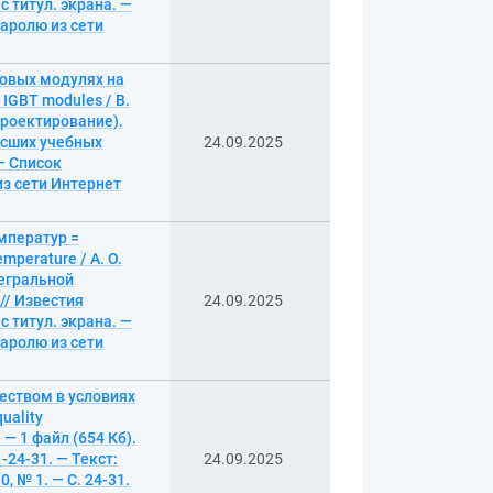
с титул. экрана. —
аролю из сети
ловых модулях на
 IGBT modules / В.
 проектирование).
ысших учебных
24.09.2025
 — Список
из сети Интернет
мператур =
emperature / А. О.
тегральной
// Известия
24.09.2025
с титул. экрана. —
аролю из сети
еством в условиях
uality
. — 1 файл (654 Кб).
24-31. — Текст:
24.09.2025
, № 1. — С. 24-31.