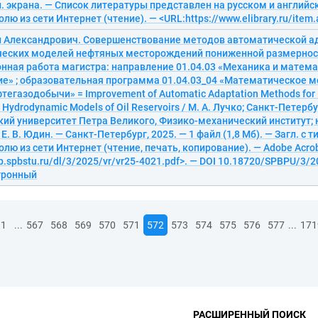
ул. экрана. — Список литературы представлен на русском и англий
олю из сети Интернет (чтение). — <URL:https://www.elibrary.ru/item
л Александрович. Совершенствование методов автоматической а
еских моделей нефтяных месторождений пониженной размернос
нная работа магистра: направление 01.04.03 «Механика и матем
е» ; образовательная программа 01.04.03_04 «Математическое 
тегазодобычи» = Improvement of Automatic Adaptation Methods for
 Hydrodynamic Models of Oil Reservoirs / М. А. Лучко; Санкт-Петерб
ий университет Петра Великого, Физико-механический институт;
. В. Юдин. — Санкт-Петербург, 2025. — 1 файл (1,8 Мб). — Загл. с т
олю из сети Интернет (чтение, печать, копирование). — Adobe Acrob
ib.spbstu.ru/dl/3/2025/vr/vr25-4021.pdf>. — DOI 10.18720/SPBPU/3/2
ктронный
...
...
1
567
568
569
570
571
572
573
574
575
576
577
171
РАСШИРЕННЫЙ ПОИСК