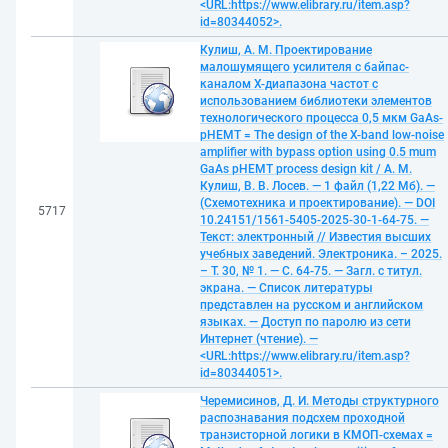
<URL:https://www.elibrary.ru/item.asp?
id=80344052>.
Кулиш, А. М. Проектирование
малошумящего усилителя с байпас-
каналом X-диапазона частот с
использованием библиотеки элементов
технологического процесса 0,5 мкм GaAs-
pHEMT = The design of the X-band low-noise
amplifier with bypass option using 0.5 mum
GaAs pHEMT process design kit / А. М.
Кулиш, В. В. Лосев. — 1 файл (1,22 Мб). —
(Схемотехника и проектирование). — DOI
5717
10.24151/1561-5405-2025-30-1-64-75. —
Текст: электронный // Известия высших
учебных заведений. Электроника. – 2025.
– Т. 30, № 1. — С. 64-75. — Загл. с титул.
экрана. — Список литературы
представлен на русском и английском
языках. — Доступ по паролю из сети
Интернет (чтение). —
<URL:https://www.elibrary.ru/item.asp?
id=80344051>.
Черемисинов, Д. И. Методы структурного
распознавания подсхем проходной
транзисторной логики в КМОП-схемах =