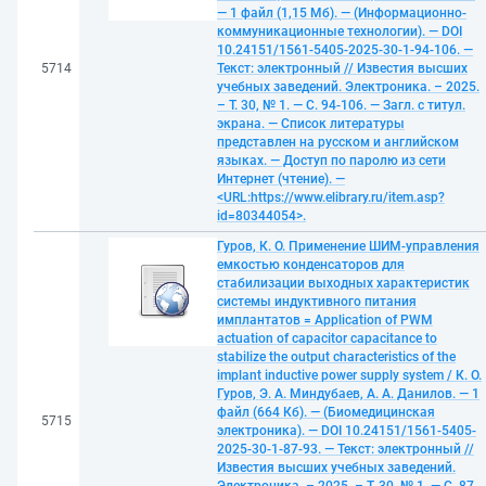
— 1 файл (1,15 Мб). — (Информационно-
коммуникационные технологии). — DOI
10.24151/1561-5405-2025-30-1-94-106. —
5714
Текст: электронный // Известия высших
учебных заведений. Электроника. – 2025.
– Т. 30, № 1. — С. 94-106. — Загл. с титул.
экрана. — Список литературы
представлен на русском и английском
языках. — Доступ по паролю из сети
Интернет (чтение). —
<URL:https://www.elibrary.ru/item.asp?
id=80344054>.
Гуров, К. О. Применение ШИМ-управления
емкостью конденсаторов для
стабилизации выходных характеристик
системы индуктивного питания
имплантатов = Application of PWM
actuation of capacitor capacitance to
stabilize the output characteristics of the
implant inductive power supply system / К. О.
Гуров, Э. А. Миндубаев, А. А. Данилов. — 1
файл (664 Кб). — (Биомедицинская
5715
электроника). — DOI 10.24151/1561-5405-
2025-30-1-87-93. — Текст: электронный //
Известия высших учебных заведений.