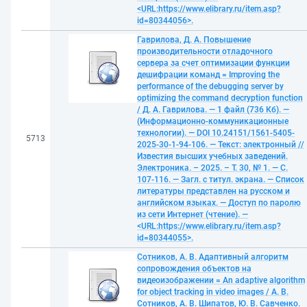
<URL:https://www.elibrary.ru/item.asp?
id=80344056>.
Гаврилова, Д. А. Повышение
производительности отладочного
сервера за счет оптимизации функции
дешифрации команд = Improving the
performance of the debugging server by
optimizing the command decryption function
/ Д. А. Гаврилова. — 1 файл (736 Кб). —
(Информационно-коммуникационные
технологии). — DOI 10.24151/1561-5405-
5713
2025-30-1-94-106. — Текст: электронный //
Известия высших учебных заведений.
Электроника. – 2025. – Т. 30, № 1. — С.
107-116. — Загл. с титул. экрана. — Список
литературы представлен на русском и
английском языках. — Доступ по паролю
из сети Интернет (чтение). —
<URL:https://www.elibrary.ru/item.asp?
id=80344055>.
Сотников, А. В. Адаптивный алгоритм
сопровождения объектов на
видеоизображении = An adaptive algorithm
for object tracking in video images / А. В.
Сотников, А. В. Шипатов, Ю. В. Савченко.