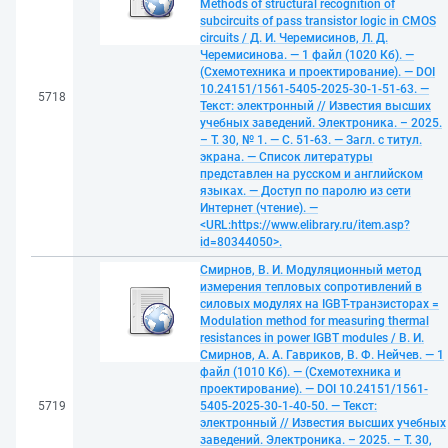
Methods of structural recognition of
subcircuits of pass transistor logic in CMOS
circuits / Д. И. Черемисинов, Л. Д.
Черемисинова. — 1 файл (1020 Кб). —
(Схемотехника и проектирование). — DOI
10.24151/1561-5405-2025-30-1-51-63. —
5718
Текст: электронный // Известия высших
учебных заведений. Электроника. – 2025.
– Т. 30, № 1. — С. 51-63. — Загл. с титул.
экрана. — Список литературы
представлен на русском и английском
языках. — Доступ по паролю из сети
Интернет (чтение). —
<URL:https://www.elibrary.ru/item.asp?
id=80344050>.
Смирнов, В. И. Модуляционный метод
измерения тепловых сопротивлений в
силовых модулях на IGBT-транзисторах =
Modulation method for measuring thermal
resistances in power IGBT modules / В. И.
Смирнов, А. А. Гавриков, В. Ф. Нейчев. — 1
файл (1010 Кб). — (Схемотехника и
проектирование). — DOI 10.24151/1561-
5719
5405-2025-30-1-40-50. — Текст:
электронный // Известия высших учебных
заведений. Электроника. – 2025. – Т. 30,