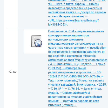
Электроника. – 2025. – Т. 30, № 1. — С. 87-
93. — Загл. с титул. экрана. — Список
литературы представлен на русском и
английском языках. — Доступ по паролю
из сети Интернет (чтение). —
<URL:https://www.elibrary.ru/item.asp?
id=80344053>.
Пилькевич, А. В. Исследование влияния
конструктивных параметров
поглощающих элементов
микрополосковых аттенюаторов на их
частотные характеристики = Investigation
of the influence of the design parameters of
the absorbing elements of microstrip
attenuators on their frequency characteristics
/ А. В. Пилькевич, В. Д. Садков. — 1 файл
(1,33 Мб). — (Интегральные
5716
радиоэлектронные устройства). — DOI
10.24151/1561-5405-2025-30-1-76-86. —
Текст: электронный // Известия высших
учебных заведений. Электроника. – 2025.
– Т. 30, № 1. — С. 76-86. — Загл. с титул.
экрана. — Список литературы
представлен на русском и английском
языках. — Доступ по паролю из сети
Интернет (чтение). —