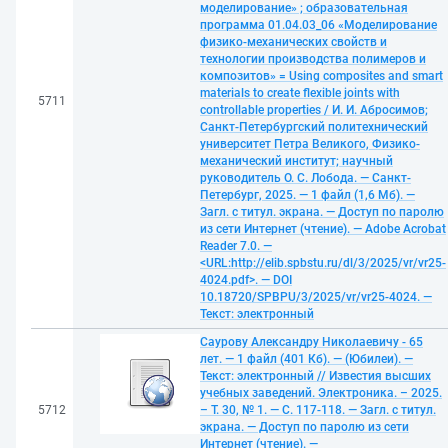
моделирование» ; образовательная
программа 01.04.03_06 «Моделирование
физико-механических свойств и
технологии производства полимеров и
композитов» = Using composites and smart
materials to create flexible joints with
5711
controllable properties / И. И. Абросимов;
Санкт-Петербургский политехнический
университет Петра Великого, Физико-
механический институт; научный
руководитель О. С. Лобода. — Санкт-
Петербург, 2025. — 1 файл (1,6 Мб). —
Загл. с титул. экрана. — Доступ по паролю
из сети Интернет (чтение). — Adobe Acrobat
Reader 7.0. —
<URL:http://elib.spbstu.ru/dl/3/2025/vr/vr25-
4024.pdf>. — DOI
10.18720/SPBPU/3/2025/vr/vr25-4024. —
Текст: электронный
Саурову Александру Николаевичу - 65
лет. — 1 файл (401 Кб). — (Юбилеи). —
Текст: электронный // Известия высших
учебных заведений. Электроника. – 2025.
5712
– Т. 30, № 1. — С. 117-118. — Загл. с титул.
экрана. — Доступ по паролю из сети
Интернет (чтение). —