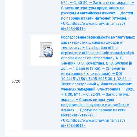
№ 1. — С. 40-50. — Загл. с титул. экрана. —
Список литературы представлен на
русском и английском языках. — Доступ
по паролю из сети Интернет (чтение). —
<URL:https://www.elibrary.ru/item.asp?
id=80344049>.
Исследование зависимости амплитудных
характеристик шумовых диодов от
температур = Investigation of the
dependence of the amplitude characteristics
of noise diodes on temperature / А. О.
Зеневич, О. В. Кочергина, В. В. Буслюк [и
др.]. — 1 файл (613 Кб). — (Элементы
интегральной электроники). — DOI
10.24151/1561-5405-2025-30-1-32-39. —
5720
Текст: электронный // Известия высших
учебных заведений. Электроника. – 2025.
– Т. 30, № 1. — С. 32-39. — Загл. с титул.
экрана. — Список литературы
представлен на русском и английском
языках. — Доступ по паролю из сети
Интернет (чтение). —
<URL:https://www.elibrary.ru/item.asp?
id=80344048>.