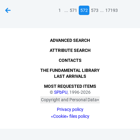
...
...
1
571
572
573
17193
ADVANCED SEARCH
ATTRIBUTE SEARCH
CONTACTS
THE FUNDAMENTAL LIBRARY
LAST ARRIVALS
MOST REQUESTED ITEMS
©
SPbPU
, 1996-2026
Copyright and Personal Data
The photographs are
Privacy policy
published with the
consent of the individuals
«Cookie» files policy
depicted, in accordance
with the requirements of
personal data legislation.
Pursuant to Art. 152.1 of