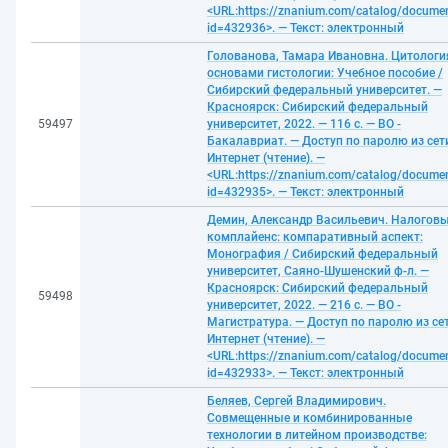
<URL:https://znanium.com/catalog/docume
id=432936>. — Текст: электронный
Голованова, Тамара Ивановна. Цитологи
основами гистологии: Учебное пособие /
Сибирский федеральный университет. —
Красноярск: Сибирский федеральный
59497
университет, 2022. — 116 с. — ВО -
Бакалавриат. — Доступ по паролю из сет
Интернет (чтение). —
<URL:https://znanium.com/catalog/docume
id=432935>. — Текст: электронный
Демин, Александр Васильевич. Налогов
комплайенс: компаративный аспект:
Монография / Сибирский федеральный
университет, Саяно-Шушенский ф-л. —
Красноярск: Сибирский федеральный
59498
университет, 2022. — 216 с. — ВО -
Магистратура. — Доступ по паролю из се
Интернет (чтение). —
<URL:https://znanium.com/catalog/docume
id=432933>. — Текст: электронный
Беляев, Сергей Владимирович.
Совмещенные и комбинированные
технологии в литейном производстве: