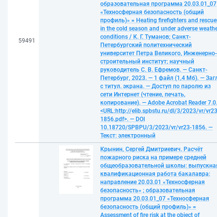
образовательная программа 20.03.01_07
«Техносферная безопасность (общий
профиль)» = Heating firefighters and rescue
in the cold season and under adverse weath
conditions / К. Г. Туманов; Санкт-
59491
Петербургский политехнический
университет Петра Великого, Инженерно-
строительный институт; научный
руководитель С. В. Ефремов. — Санкт-
Петербург, 2023. — 1 файл (1,4 Мб). — Заг
с титул. экрана. — Доступ по паролю из
сети Интернет (чтение, печать,
копирование). — Adobe Acrobat Reader 7.0
<URL:http://elib.spbstu.ru/dl/3/2023/vr/vr23
1856.pdf>. — DOI
10.18720/SPBPU/3/2023/vr/vr23-1856. —
Текст: электронный
Крынин, Сергей Дмитриевич. Расчёт
пожарного риска на примере средней
общеобразовательной школы: выпускна
квалификационная работа бакалавра:
направление 20.03.01 «Техносферная
безопасность» ; образовательная
программа 20.03.01_07 «Техносферная
безопасность (общий профиль)» =
Assessment of fire risk at the object of