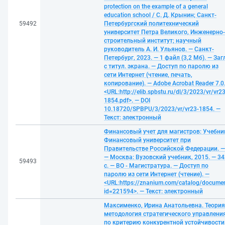
protection on the example of a general
education school / С. Д. Крынин; Санкт-
59492
Петербургский политехнический
университет Петра Великого, Инженерно-
строительный институт; научный
руководитель А. И. Ульянов. — Санкт-
Петербург, 2023. — 1 файл (3,2 Мб). — Заг
с титул. экрана. — Доступ по паролю из
сети Интернет (чтение, печать,
копирование). — Adobe Acrobat Reader 7.0
<URL:http://elib.spbstu.ru/dl/3/2023/vr/vr23
1854.pdf>. — DOI
10.18720/SPBPU/3/2023/vr/vr23-1854. —
Текст: электронный
Финансовый учет для магистров: Учебни
Финансовый университет при
Правительстве Российской Федерации. —
— Москва: Вузовский учебник, 2015. — 34
59493
с. — ВО - Магистратура. — Доступ по
паролю из сети Интернет (чтение). —
<URL:https://znanium.com/catalog/docume
id=221594>. — Текст: электронный
Максименко, Ирина Анатольевна. Теория
методология стратегического управлени
по критерию конкурентной устойчивости