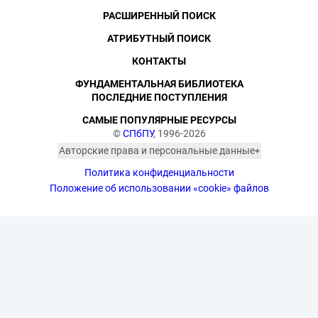
РАСШИРЕННЫЙ ПОИСК
АТРИБУТНЫЙ ПОИСК
КОНТАКТЫ
ФУНДАМЕНТАЛЬНАЯ БИБЛИОТЕКА
ПОСЛЕДНИЕ ПОСТУПЛЕНИЯ
САМЫЕ ПОПУЛЯРНЫЕ РЕСУРСЫ
©
СПбПУ
, 1996-2026
Авторские права и персональные данные
Фотографии размещены с согласия
Политика конфиденциальности
изображённых лиц в соответствии
с требованиями законодательства
Положение об использовании «cookie» файлов
о персональных данных. Согласно
ст. 152.1 ГК РФ «Охрана изображения
гражданина», все фотоматериалы
являются объектами авторского
права. Их копирование и дальнейшее
использование без письменного
согласия правообладателя
запрещено.