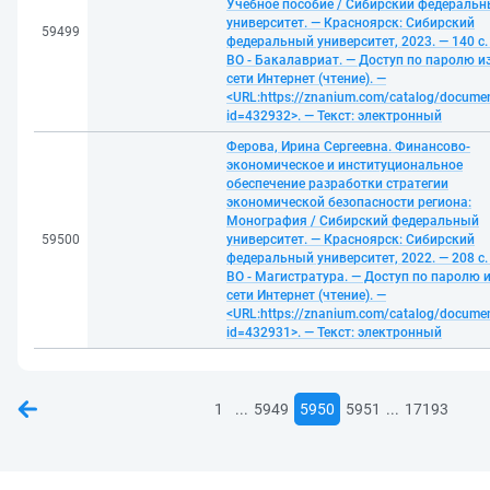
Учебное пособие / Сибирский федераль
университет. — Красноярск: Сибирский
59499
федеральный университет, 2023. — 140 с.
ВО - Бакалавриат. — Доступ по паролю и
сети Интернет (чтение). —
<URL:https://znanium.com/catalog/docume
id=432932>. — Текст: электронный
Ферова, Ирина Сергеевна. Финансово-
экономическое и институциональное
обеспечение разработки стратегии
экономической безопасности региона:
Монография / Сибирский федеральный
59500
университет. — Красноярск: Сибирский
федеральный университет, 2022. — 208 с.
ВО - Магистратура. — Доступ по паролю 
сети Интернет (чтение). —
<URL:https://znanium.com/catalog/docume
id=432931>. — Текст: электронный
...
...
1
5949
5950
5951
17193