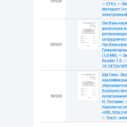
59528
— 274 с. — (
Интернет (чт
электронны
Лю Вэньчжэнь
выпускная к
регионоведе
сотрудничеств
59529
Лю Вэньчжэн
Гуманитарный
(1,0 Мб). — З
Reader 7.0. —
10.18720/SPB
Ши Синь. Эк
квалификаци
образовател
Economic deve
59530
политехничес
Н. Погодин. —
паролю из се
<URL:http://
— Текст: эл