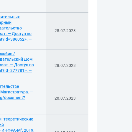
лительных
рарный
здательство
28.07.2023
иат. — Доступ по
nt?id=386052>. —
собие /
Издательский Дом
риат. — Доступ по
28.07.2023
nt?id=377781>. —
ительстве
- Магистратура. —
log/document?
28.07.2023
: теоретические
ий
р ИНФРА-М", 2019.