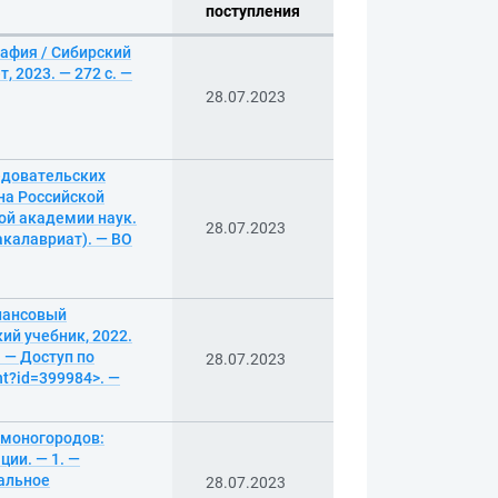
поступления
рафия / Сибирский
 2023. — 272 с. —
28.07.2023
едовательских
ина Российской
ой академии наук.
28.07.2023
акалавриат). — ВО
инансовый
ий учебник, 2022.
 — Доступ по
28.07.2023
nt?id=399984>. —
 моногородов:
ии. — 1. —
нальное
28.07.2023