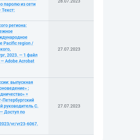
28.07.2023
по паролю из сети
 Текст:
ого региона:
бежное
еждународное
 Pacific region /
кого,
27.07.2023
г, 2023. — 1 файл
. — Adobe Acrobat
ссии: выпускная
оноведение» ;
дничество» =
нкт-Петербургский
й руководитель С.
27.07.2023
 — Доступ по
2023/vr/vr23-6067.