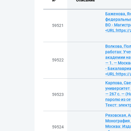
№
Описание
Баженова, Ян
федеральный 
ВО - Магистр
59521
<URL:https:/
Волкова, По
работах: Уче
академии нау
59522
— 1. — Москв
- Бакалавриа
<URL:https:/
Карпова, Св
университет 
— 267 с. — (
59523
паролю из се
Текст: элек
Ряховская, 
Монография 
Москва: Изда
59524