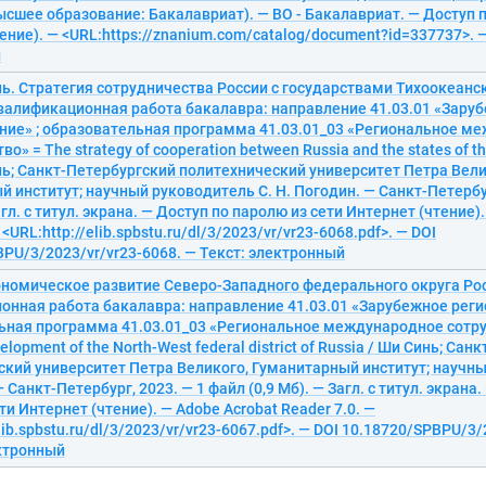
Высшее образование: Бакалавриат). — ВО - Бакалавриат. — Доступ 
ение). — <URL:https://znanium.com/catalog/document?id=337737>. —
й
. Стратегия сотрудничества России с государствами Тихоокеанск
валификационная работа бакалавра: направление 41.03.01 «Зару
ние» ; образовательная программа 41.03.01_03 «Региональное м
о» = The strategy of cooperation between Russia and the states of the
ь; Санкт-Петербургский политехнический университет Петра Вели
 институт; научный руководитель С. Н. Погодин. — Санкт-Петербур
агл. с титул. экрана. — Доступ по паролю из сети Интернет (чтение)
 <URL:http://elib.spbstu.ru/dl/3/2023/vr/vr23-6068.pdf>. — DOI
PU/3/2023/vr/vr23-6068. — Текст: электронный
ономическое развитие Северо-Западного федерального округа Ро
онная работа бакалавра: направление 41.03.01 «Зарубежное реги
ьная программа 41.03.01_03 «Региональное международное сотру
lopment of the North-West federal district of Russia / Ши Синь; Са
кий университет Петра Великого, Гуманитарный институт; научны
 Санкт-Петербург, 2023. — 1 файл (0,9 Мб). — Загл. с титул. экрана.
ти Интернет (чтение). — Adobe Acrobat Reader 7.0. —
elib.spbstu.ru/dl/3/2023/vr/vr23-6067.pdf>. — DOI 10.18720/SPBPU/3/
ектронный