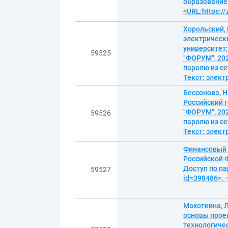
образование.
<URL:https:/
Хорольский,
электрическ
университет
59525
"ФОРУМ", 202
паролю из се
Текст: элек
Бессонова, 
Российский г
"ФОРУМ", 202
59526
паролю из се
Текст: элек
Финансовый 
Российской Ф
Доступ по па
59527
id=398486>. 
Махоткина, 
основы прое
технологичес