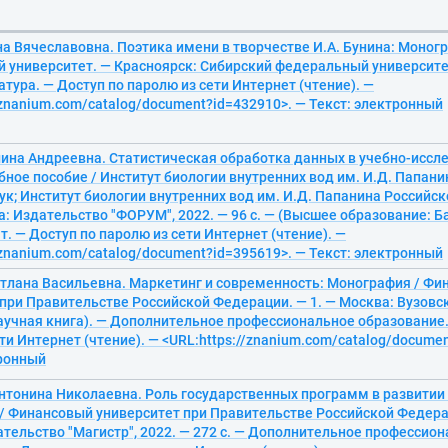
а Вячеславовна. Поэтика имени в творчестве И.А. Бунина: Моног
университет. — Красноярск: Сибирский федеральный университет,
атура. — Доступ по паролю из сети Интернет (чтение). —
/znanium.com/catalog/document?id=432910>. — Текст: электронный
лина Андреевна. Статистическая обработка данных в учебно-иссл
бное пособие / Институт биологии внутренних вод им. И.Д. Папан
к; Институт биологии внутренних вод им. И.Д. Папанина Российск
а: Издательство "ФОРУМ", 2022. — 96 с. — (Высшее образование: Б
т. — Доступ по паролю из сети Интернет (чтение). —
/znanium.com/catalog/document?id=395619>. — Текст: электронный
етлана Васильевна. Маркетинг и современность: Монография / Ф
при Правительстве Российской Федерации. — 1. — Москва: Вузовск
Научная книга). — Дополнительное профессиональное образование.
ти Интернет (чтение). — <URL:https://znanium.com/catalog/docume
тронный
Антонина Николаевна. Роль государственных программ в развитии
/ Финансовый университет при Правительстве Российской Федерац
тельство "Магистр", 2022. — 272 с. — Дополнительное профессио