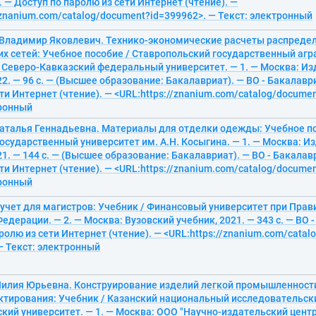
 — Доступ по паролю из сети Интернет (чтение). —
/znanium.com/catalog/document?id=399962>. — Текст: электронный
 Владимир Яковлевич. Технико-экономические расчеты распреде
их сетей: Учебное пособие / Ставропольский государственный аг
; Северо-Кавказский федеральный университет. — 1. — Москва: И
2. — 96 с. — (Высшее образование: Бакалавриат). — ВО - Бакалавр
ти Интернет (чтение). — <URL:https://znanium.com/catalog/docume
тронный
Наталья Геннадьевна. Материалы для отделки одежды: Учебное по
осударственный университет им. А.Н. Косыгина. — 1. — Москва: 
1. — 144 с. — (Высшее образование: Бакалавриат). — ВО - Бакалав
ти Интернет (чтение). — <URL:https://znanium.com/catalog/docume
тронный
учет для магистров: Учебник / Финансовый университет при Прав
едерации. — 2. — Москва: Вузовский учебник, 2021. — 343 с. — ВО 
ролю из сети Интернет (чтение). — <URL:https://znanium.com/cata
— Текст: электронный
Лилия Юрьевна. Конструирование изделий легкой промышленности
ктирования: Учебник / Казанский национальный исследовательск
кий университет. — 1. — Москва: ООО "Научно-издательский цент