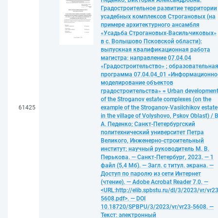
Педенко, Виктория Александровна.
Градостроительное развитие территории
усадебных комплексов Строгановых (на
примере архитектурного ансамбля
«Усадьба Строгановых-Васильчиковых»
в с. Волышово Псковской области):
выпускная квалификационная работа
магистра: направление 07.04.04
«Градостроительство» ; образовательна
программа 07.04.04_01 «Информационно
моделирование объектов
градостроительства» = Urban developmen
of the Stroganov estate complexes (on the
61425
example of the Stroganov-Vasilchikov estate
in the village of Volyshovo, Pskov Oblast) / В
А. Педенко; Санкт-Петербургский
политехнический университет Петра
Великого, Инженерно-строительный
институт; научный руководитель М. В.
Перькова. — Санкт-Петербург, 2023. — 1
файл (5,4 Мб). — Загл. с титул. экрана. —
Доступ по паролю из сети Интернет
(чтение). — Adobe Acrobat Reader 7.0. —
<URL:http://elib.spbstu.ru/dl/3/2023/vr/vr23
5608.pdf>. — DOI
10.18720/SPBPU/3/2023/vr/vr23-5608. —
Текст: электронный