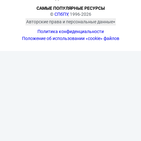
САМЫЕ ПОПУЛЯРНЫЕ РЕСУРСЫ
©
СПбПУ
, 1996-2026
Авторские права и персональные данные
Фотографии размещены с согласия
Политика конфиденциальности
изображённых лиц в соответствии
с требованиями законодательства
Положение об использовании «cookie» файлов
о персональных данных. Согласно
ст. 152.1 ГК РФ «Охрана изображения
гражданина», все фотоматериалы
являются объектами авторского
права. Их копирование и дальнейшее
использование без письменного
согласия правообладателя
запрещено.