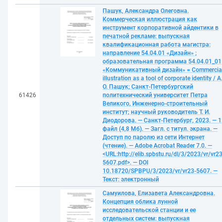
Пашук, Александра Олеговна.
Коммерческая иллюстрация как
инструмент корпоративной айдентики в
печатной рекламе: выпускная
квалификационная работа магистра:
направление 54.04.01 «Дизайн» ;
образовательная программа 54.04.01_01
«Коммуникативный дизайн» = Commercia
illustration as a tool of corporate identity / А
О. Пашук; Санкт-Петербургский
61426
политехнический университет Петра
Великого, Инженерно-строительный
институт; научный руководитель Т. И.
Диодорова. — Санкт-Петербург, 2023. — 1
файл (4,8 Мб). — Загл. с титул. экрана. —
Доступ по паролю из сети Интернет
(чтение). — Adobe Acrobat Reader 7.0. —
<URL:http://elib.spbstu.ru/dl/3/2023/vr/vr23
5607.pdf>. — DOI
10.18720/SPBPU/3/2023/vr/vr23-5607. —
Текст: электронный
Самуилова, Елизавета Александровна.
Концепция облика лунной
исследовательской станции и ее
отдельных систем: выпускная