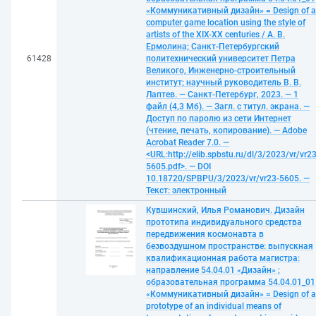
«Коммуникативный дизайн» = Design of a
computer game location using the style of
artists of the XIX-XX centuries / А. В.
Ермолина; Санкт-Петербургский
61428
политехнический университет Петра
Великого, Инженерно-строительный
институт; научный руководитель В. В.
Лаптев. — Санкт-Петербург, 2023. — 1
файл (4,3 Мб). — Загл. с титул. экрана. —
Доступ по паролю из сети Интернет
(чтение, печать, копирование). — Adobe
Acrobat Reader 7.0. —
<URL:http://elib.spbstu.ru/dl/3/2023/vr/vr23
5605.pdf>. — DOI
10.18720/SPBPU/3/2023/vr/vr23-5605. —
Текст: электронный
Кувшинский, Илья Романович. Дизайн
прототипа индивидуального средства
передвижения космонавта в
безвоздушном пространстве: выпускная
квалификационная работа магистра:
направление 54.04.01 «Дизайн» ;
образовательная программа 54.04.01_01
«Коммуникативный дизайн» = Design of a
prototype of an individual means of