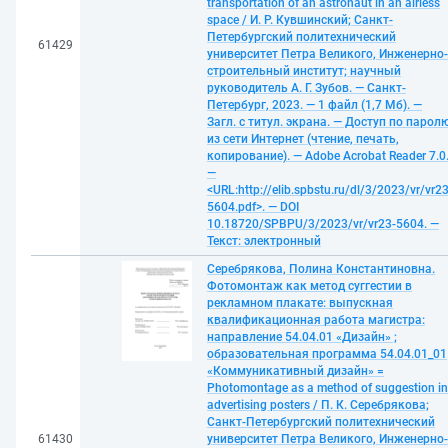
transportation of an astronaut in an airless
space / И. Р. Кувшинский; Санкт-
Петербургский политехнический
61429
университет Петра Великого, Инженерно-
строительный институт; научный
руководитель А. Г. Зубов. — Санкт-
Петербург, 2023. — 1 файл (1,7 Мб). —
Загл. с титул. экрана. — Доступ по парол
из сети Интернет (чтение, печать,
копирование). — Adobe Acrobat Reader 7.0
—
<URL:http://elib.spbstu.ru/dl/3/2023/vr/vr23
5604.pdf>. — DOI
10.18720/SPBPU/3/2023/vr/vr23-5604. —
Текст: электронный
Серебрякова, Полина Константиновна.
Фотомонтаж как метод суггестии в
рекламном плакате: выпускная
квалификационная работа магистра:
направление 54.04.01 «Дизайн» ;
образовательная программа 54.04.01_01
«Коммуникативный дизайн» =
Photomontage as a method of suggestion in
advertising posters / П. К. Серебрякова;
Санкт-Петербургский политехнический
61430
университет Петра Великого, Инженерно-