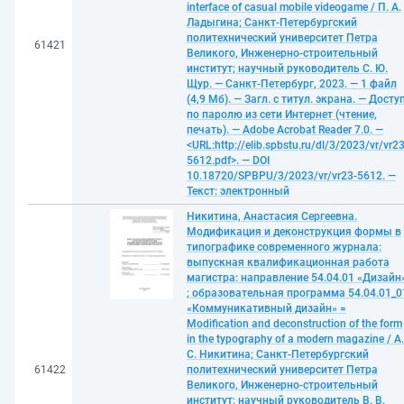
interface of casual mobile videogame / П. А.
Ладыгина; Санкт-Петербургский
политехнический университет Петра
61421
Великого, Инженерно-строительный
институт; научный руководитель С. Ю.
Щур. — Санкт-Петербург, 2023. — 1 файл
(4,9 Мб). — Загл. с титул. экрана. — Досту
по паролю из сети Интернет (чтение,
печать). — Adobe Acrobat Reader 7.0. —
<URL:http://elib.spbstu.ru/dl/3/2023/vr/vr23
5612.pdf>. — DOI
10.18720/SPBPU/3/2023/vr/vr23-5612. —
Текст: электронный
Никитина, Анастасия Сергеевна.
Модификация и деконструкция формы в
типографике современного журнала:
выпускная квалификационная работа
магистра: направление 54.04.01 «Дизайн
; образовательная программа 54.04.01_0
«Коммуникативный дизайн» =
Modification and deconstruction of the form
in the typography of a modern magazine / А.
С. Никитина; Санкт-Петербургский
61422
политехнический университет Петра
Великого, Инженерно-строительный
институт; научный руководитель В. В.