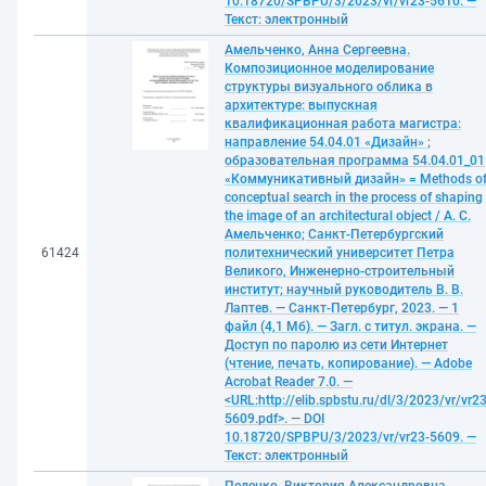
10.18720/SPBPU/3/2023/vr/vr23-5610. —
Текст: электронный
Амельченко, Анна Сергеевна.
Композиционное моделирование
структуры визуального облика в
архитектуре: выпускная
квалификационная работа магистра:
направление 54.04.01 «Дизайн» ;
образовательная программа 54.04.01_01
«Коммуникативный дизайн» = Methods o
conceptual search in the process of shaping
the image of an architectural object / А. С.
Амельченко; Санкт-Петербургский
61424
политехнический университет Петра
Великого, Инженерно-строительный
институт; научный руководитель В. В.
Лаптев. — Санкт-Петербург, 2023. — 1
файл (4,1 Мб). — Загл. с титул. экрана. —
Доступ по паролю из сети Интернет
(чтение, печать, копирование). — Adobe
Acrobat Reader 7.0. —
<URL:http://elib.spbstu.ru/dl/3/2023/vr/vr23
5609.pdf>. — DOI
10.18720/SPBPU/3/2023/vr/vr23-5609. —
Текст: электронный