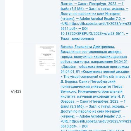
Лаптев. — Санкт-Петербург, 2023. — 1
файл (5,5 Мб). — Загл. с титул. экрана. —
Доступ по паролю из сети Интернет
(чтение). — Adobe Acrobat Reader 7.0. —
<URL:http://elib.spbstu.ru/dl/3/2023/vr/vr23
5611.pdf>. — DOI
10.18720/SPBPU/3/2023/vr/vr23-5611. —
Текст: электронный
Белова, Елизавета Дмитриевна.
Визуальная составляющая имиджа
города: выпускная квалификационная
работа магистра: направление 54.04.01
«Дизайн» ; образовательная программа
54.04.01_01 «Коммуникативный дизайн»
= The visual component of the city image / Е
Д. Белова; Санкт-Петербургский
политехнический университет Петра
61423
Великого, Инженерно-строительный
институт; научный руководитель Н. И.
Озерова. — Санкт-Петербург, 2023. — 1
файл (3,3 Мб). — Загл. с титул. экрана. —
Доступ по паролю из сети Интернет
(чтение). — Adobe Acrobat Reader 7.0. —
<URL:http://elib.spbstu.ru/dl/3/2023/vr/vr23
5610.pdf>. — DOI