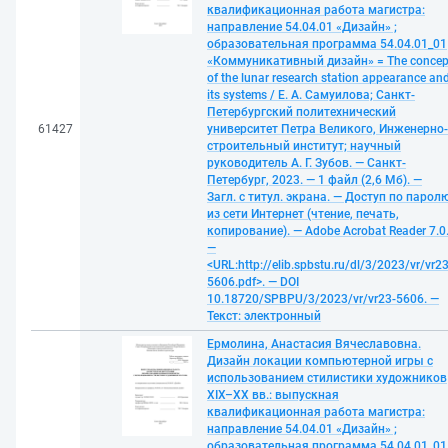
квалификационная работа магистра:
направление 54.04.01 «Дизайн» ;
образовательная программа 54.04.01_01
«Коммуникативный дизайн» = The concep
of the lunar research station appearance an
its systems / Е. А. Самуилова; Санкт-
Петербургский политехнический
61427
университет Петра Великого, Инженерно-
строительный институт; научный
руководитель А. Г. Зубов. — Санкт-
Петербург, 2023. — 1 файл (2,6 Мб). —
Загл. с титул. экрана. — Доступ по парол
из сети Интернет (чтение, печать,
копирование). — Adobe Acrobat Reader 7.0
—
<URL:http://elib.spbstu.ru/dl/3/2023/vr/vr23
5606.pdf>. — DOI
10.18720/SPBPU/3/2023/vr/vr23-5606. —
Текст: электронный
Ермолина, Анастасия Вячеславовна.
Дизайн локации компьютерной игры с
использованием стилистики художников
XIX–XX вв.: выпускная
квалификационная работа магистра:
направление 54.04.01 «Дизайн» ;
образовательная программа 54.04.01_01