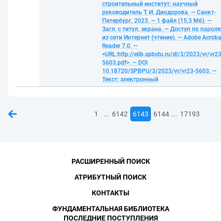
строительный институт; научный
руководитель Т. И. Диодорова. — Санкт-
Петербург, 2023. — 1 файл (15,3 Мб). —
Загл. с титул. экрана. — Доступ по парол
из сети Интернет (чтение). — Adobe Acroba
Reader 7.0. —
<URL:http://elib.spbstu.ru/dl/3/2023/vr/vr23
5603.pdf>. — DOI
10.18720/SPBPU/3/2023/vr/vr23-5603. —
Текст: электронный
...
...
1
6142
6143
6144
17193
РАСШИРЕННЫЙ ПОИСК
АТРИБУТНЫЙ ПОИСК
КОНТАКТЫ
ФУНДАМЕНТАЛЬНАЯ БИБЛИОТЕКА
ПОСЛЕДНИЕ ПОСТУПЛЕНИЯ