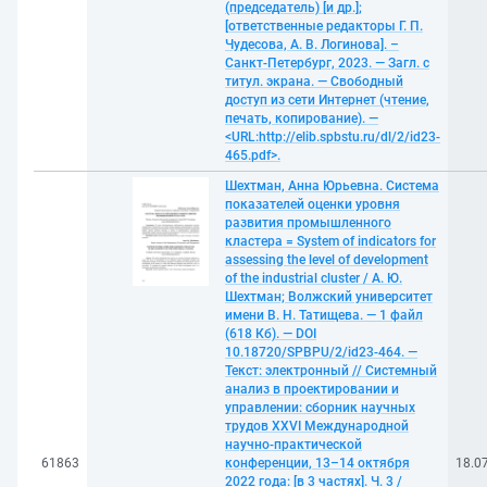
(председатель) [и др.];
[ответственные редакторы Г. П.
Чудесова, А. В. Логинова]. –
Санкт-Петербург, 2023. — Загл. с
титул. экрана. — Свободный
доступ из сети Интернет (чтение,
печать, копирование). —
<URL:http://elib.spbstu.ru/dl/2/id23-
465.pdf>.
Шехтман, Анна Юрьевна. Система
показателей оценки уровня
развития промышленного
кластера = System of indicators for
assessing the level of development
of the industrial cluster / А. Ю.
Шехтман; Волжский университет
имени В. Н. Татищева. — 1 файл
(618 Кб). — DOI
10.18720/SPBPU/2/id23-464. —
Текст: электронный // Системный
анализ в проектировании и
управлении: сборник научных
трудов XXVI Международной
научно-практической
61863
конференции, 13–14 октября
18.0
2022 года: [в 3 частях]. Ч. 3 /