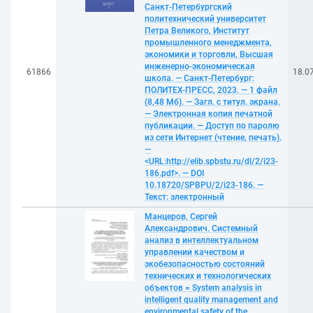
Санкт-Петербургский
политехнический университет
Петра Великого, Институт
промышленного менеджмента,
экономики и торговли, Высшая
инженерно-экономическая
61866
18.0
школа. — Санкт-Петербург:
ПОЛИТЕХ-ПРЕСС, 2023. — 1 файл
(8,48 Мб). — Загл. с титул. экрана.
— Электронная копия печатной
публикации. — Доступ по паролю
из сети Интернет (чтение, печать).
—
<URL:http://elib.spbstu.ru/dl/2/i23-
186.pdf>. — DOI
10.18720/SPBPU/2/i23-186. —
Текст: электронный
Манцеров, Сергей
Александрович. Системный
анализ в интеллектуальном
управлении качеством и
экобезопасностью состояний
технических и технологических
объектов = System analysis in
intelligent quality management and
environmental safety of the