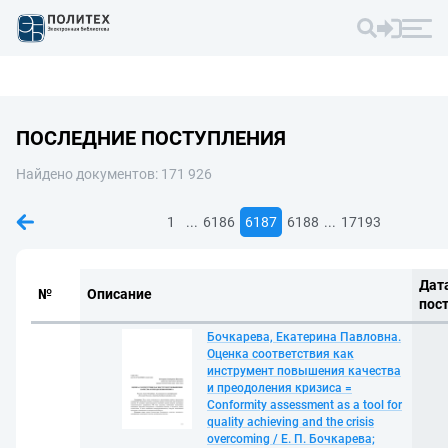
ПОСЛЕДНИЕ ПОСТУПЛЕНИЯ
Найдено документов: 171 926
...
...
1
6186
6187
6188
17193
Дат
№
Описание
пос
Бочкарева, Екатерина Павловна.
Оценка соответствия как
инструмент повышения качества
и преодоления кризиса =
Conformity assessment as a tool for
quality achieving and the crisis
overcoming / Е. П. Бочкарева;