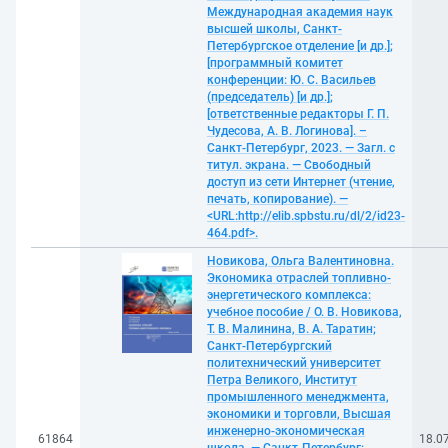
Международная академия наук
высшей школы, Санкт-
Петербургское отделение [и др.];
[программный комитет
конференции: Ю. С. Васильев
(председатель) [и др.];
[ответственные редакторы Г. П.
Чудесова, А. В. Логинова]. –
Санкт-Петербург, 2023. — Загл. с
титул. экрана. — Свободный
доступ из сети Интернет (чтение,
печать, копирование). —
<URL:http://elib.spbstu.ru/dl/2/id23-
464.pdf>.
Новикова, Ольга Валентиновна.
Экономика отраслей топливно-
энергетического комплекса:
учебное пособие / О. В. Новикова,
Т. В. Малинина, В. А. Таратин;
Санкт-Петербургский
политехнический университет
Петра Великого, Институт
промышленного менеджмента,
экономики и торговли, Высшая
инженерно-экономическая
61864
18.0