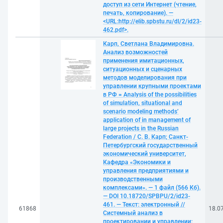
доступ из сети Интернет (чтение,
печать, копирование). —
<URL:http://elib.spbstu.ru/dl/2/id23-
462.pdf>.
Карп, Светлана Владимировна.
Анализ возможностей
применения имитационных,
ситуационных и сценарных
методов моделирования при
управлении крупными проектами
в РФ = Analysis of the possibilities
of simulation, situational and
scenario modeling methods’
application of in management of
large projects in the Russian
Federation / С. В. Карп; Санкт-
Петербургский государственный
экономический университет,
Кафедра «Экономики и
управления предприятиями и
производственными
комплексами». — 1 файл (566 Кб).
— DOI 10.18720/SPBPU/2/id23-
461. — Текст: электронный //
61868
18.0
Системный анализ в
проектировании и управлении: