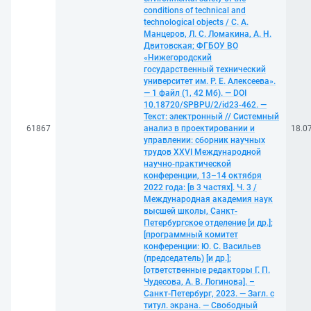
conditions of technical and
technological objects / С. А.
Манцеров, Л. С. Ломакина, А. Н.
Двитовская; ФГБОУ ВО
«Нижегородский
государственный технический
университет им. Р. Е. Алексеева».
— 1 файл (1, 42 Мб). — DOI
10.18720/SPBPU/2/id23-462. —
Текст: электронный // Системный
61867
анализ в проектировании и
18.0
управлении: сборник научных
трудов XXVI Международной
научно-практической
конференции, 13–14 октября
2022 года: [в 3 частях]. Ч. 3 /
Международная академия наук
высшей школы, Санкт-
Петербургское отделение [и др.];
[программный комитет
конференции: Ю. С. Васильев
(председатель) [и др.];
[ответственные редакторы Г. П.
Чудесова, А. В. Логинова]. –
Санкт-Петербург, 2023. — Загл. с
титул. экрана. — Свободный