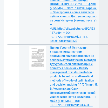
школа. — Санкт-Петербург:
ПОЛИТЕХ-ПРЕСС, 2023. — 1 файл
(7,55 Мб). — Загл. с титул. экрана.
— Электронная копия печатной
публикации. — Доступ по паролю
из сети Интернет (чтение, печать).
—
<URL:http://elib.spbstu.ru/dl/2/i23-
187.pdf>. — DOI
10.18720/SPBPU/2/i23-187. —
Текст: электронный
Пипия, Георгий Тенгизович.
Управление качеством
продукции приборостроения на
основе математических методов
двухуровневой оптимизации и
принятия решений = Quality
management of instrumentation
products based on mathematical
methods of two-level optimization
and decision making / Г. Т. Пипия, Л.
В. Черненькая; Санкт-
Петербургский политехнический
университет Петра Великого. — 1
файл (1,09 Мб). — DOI
10.18720/SPBPU/2/id23-463. —