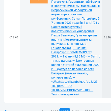
Петербург). Гуманитарный форум
в Политехническом: материалы II
Всероссийской молодежной
научно-практической
конференции, Санкт-Петербург, 5-
7 апреля 2023 года: [в 2-х т.]. Т. 1 /
Санкт-Петербургский
политехнический университет
Петра Великого, Гуманитарный
61870
18.0
институт; [ответственные за
выпуск: Д. Г. Попов, М. В.
Ганапольская]. — Санкт-
Петербург: ПОЛИТЕХ-ПРЕСС,
2023. — 1 файл (8,36 Мб). — Загл. с
титул. экрана. — Электронная
копия печатной публикации 2023
г. — Доступ по паролю из сети
Интернет (чтение, печать,
копирование). —
<URL:http://elib.spbstu.ru/dl/2/i23-
183.pdf>. — DOI
10.18720/SPBPU/2/i23-183. —
Текст: электронный