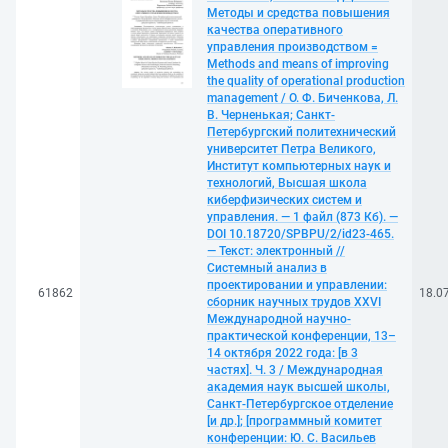
Методы и средства повышения
качества оперативного
управления производством =
Methods and means of improving
the quality of operational production
management / О. Ф. Биченкова, Л.
В. Черненькая; Санкт-
Петербургский политехнический
университет Петра Великого,
Институт компьютерных наук и
технологий, Высшая школа
киберфизических систем и
управления. — 1 файл (873 Кб). —
DOI 10.18720/SPBPU/2/id23-465.
— Текст: электронный //
Системный анализ в
проектировании и управлении:
61862
18.0
сборник научных трудов XXVI
Международной научно-
практической конференции, 13–
14 октября 2022 года: [в 3
частях]. Ч. 3 / Международная
академия наук высшей школы,
Санкт-Петербургское отделение
[и др.]; [программный комитет
конференции: Ю. С. Васильев