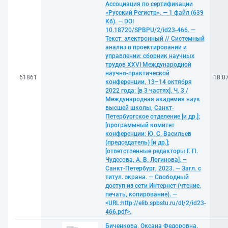
Ассоциация по сертификации
«Русский Регистр». — 1 файл (639
Кб). — DOI
10.18720/SPBPU/2/id23-466. —
Текст: электронный // Системный
анализ в проектировании и
управлении: сборник научных
трудов XXVI Международной
научно-практической
61861
18.0
конференции, 13–14 октября
2022 года: [в 3 частях]. Ч. 3 /
Международная академия наук
высшей школы, Санкт-
Петербургское отделение [и др.];
[программный комитет
конференции: Ю. С. Васильев
(председатель) [и др.];
[ответственные редакторы Г. П.
Чудесова, А. В. Логинова]. –
Санкт-Петербург, 2023. — Загл. с
титул. экрана. — Свободный
доступ из сети Интернет (чтение,
печать, копирование). —
<URL:http://elib.spbstu.ru/dl/2/id23-
466.pdf>.
Биченкова, Оксана Федоровна.