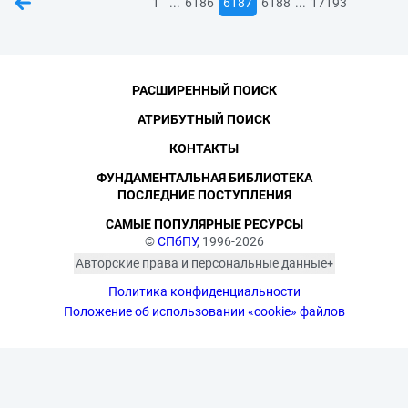
...
...
1
6186
6187
6188
17193
РАСШИРЕННЫЙ ПОИСК
АТРИБУТНЫЙ ПОИСК
КОНТАКТЫ
ФУНДАМЕНТАЛЬНАЯ БИБЛИОТЕКА
ПОСЛЕДНИЕ ПОСТУПЛЕНИЯ
САМЫЕ ПОПУЛЯРНЫЕ РЕСУРСЫ
©
СПбПУ
, 1996-2026
Авторские права и персональные данные
Фотографии размещены с согласия
Политика конфиденциальности
изображённых лиц в соответствии
с требованиями законодательства
Положение об использовании «cookie» файлов
о персональных данных. Согласно
ст. 152.1 ГК РФ «Охрана изображения
гражданина», все фотоматериалы
являются объектами авторского
права. Их копирование и дальнейшее