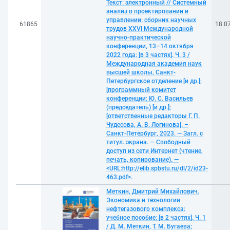
Текст: электронный // Системный
анализ в проектировании и
управлении: сборник научных
61865
18.0
трудов XXVI Международной
научно-практической
конференции, 13–14 октября
2022 года: [в 3 частях]. Ч. 3 /
Международная академия наук
высшей школы, Санкт-
Петербургское отделение [и др.];
[программный комитет
конференции: Ю. С. Васильев
(председатель) [и др.];
[ответственные редакторы Г. П.
Чудесова, А. В. Логинова]. –
Санкт-Петербург, 2023. — Загл. с
титул. экрана. — Свободный
доступ из сети Интернет (чтение,
печать, копирование). —
<URL:http://elib.spbstu.ru/dl/2/id23-
463.pdf>.
Меткин, Дмитрий Михайлович.
Экономика и технологии
нефтегазового комплекса:
учебное пособие: [в 2 частях]. Ч. 1
/ Д. М. Меткин, Т. М. Бугаева;