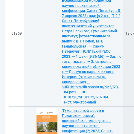
Всероссийской молодежной
научно-практической
конференции, Санкт-Петербург, 5-
7 апреля 2023 года: [в 2-х т.]. Т. 2 /
Санкт-Петербургский
политехнический университет
Петра Великого, Гуманитарный
61869
18.0
институт; [ответственные за
выпуск Д. Г. Попов, М. В.
Ганапольская]. — Санкт-
Петербург: ПОЛИТЕХ-ПРЕСС,
2023. — 1 файл (9,36 Мб). — Загл. с
титул. экрана. — Электронная
копия печатной публикации 2023
г. — Доступ по паролю из сети
Интернет (чтение, печать,
копирование). —
<URL:http://elib.spbstu.ru/dl/2/i23-
184.pdf>. — DOI
10.18720/SPBPU/2/i23-184. —
Текст: электронный
"Гуманитарный форум в
Политехническом",
всероссийская молодежная
научно-практическая
конференция (2; 2023; Санкт-