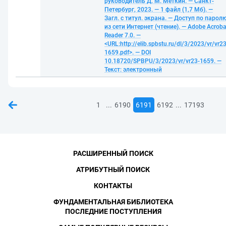
руководитель Д. М. Меткин. — Санкт-
Петербург, 2023. — 1 файл (1,7 Мб). —
Загл. с титул. экрана. — Доступ по парол
из сети Интернет (чтение). — Adobe Acroba
Reader 7.0. —
<URL:http://elib.spbstu.ru/dl/3/2023/vr/vr23
1659.pdf>. — DOI
10.18720/SPBPU/3/2023/vr/vr23-1659. —
Текст: электронный
...
...
1
6190
6191
6192
17193
РАСШИРЕННЫЙ ПОИСК
АТРИБУТНЫЙ ПОИСК
КОНТАКТЫ
ФУНДАМЕНТАЛЬНАЯ БИБЛИОТЕКА
ПОСЛЕДНИЕ ПОСТУПЛЕНИЯ