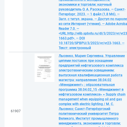
экономики и торговли; научный
руководитель О. А. Рассказова. — Санкт-
Петербург, 2023. — 1 файл (1,8 Мб). —
Загл. с титул. экрана. — Доступ по парол
из сети Интернет (чтение). — Adobe Acroba
Reader 7.0. —
<URL:http://elib.spbstu.ru/dl/3/2023/vr/vr23
1663.pdf>. — DOI
10.18720/SPBPU/3/2023/vr/vr23-1663. —
Текст: электронный
Лысенко, Мария Сергеевна. Управление
цепями поставок при оснащении
предприятий нефтегазового комплекса
электротехническим освещением:
выпускная квалификационная работа
магистра: направление 38.04.02
«Менеджмент» ; образовательная
программа 38.04.02_15 «Менеджмент в
нефтегазовом комплексе» = Supply chain
management when equipping oil and gas
complex with electric lighting / М. С.
Лысенко; Санкт-Петербургский
61907
политехнический университет Петра
Великого, Институт промышленного
менеджмента, экономики и торговли;