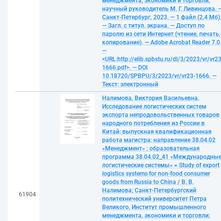
менеджмента, экономики и торговли;
научный руководитель М. Г. Ливинцова. 
Санкт-Петербург, 2023. — 1 файл (2,4 Мб)
— Загл. с титул. экрана. — Доступ по
паролю из сети Интернет (чтение, печать,
копирование). — Adobe Acrobat Reader 7.0
—
<URL:http://elib.spbstu.ru/dl/3/2023/vr/vr23
1666.pdf>. — DOI
10.18720/SPBPU/3/2023/vr/vr23-1666. —
Текст: электронный
Налимова, Виктория Васильевна.
Исследование логистических систем
экспорта непродовольственных товаров
народного потребления из России в
Китай: выпускная квалификационная
работа магистра: направление 38.04.02
«Менеджмент» ; образовательная
программа 38.04.02_41 «Международны
логистические системы» = Study of export
logistics systems for non-food consumer
goods from Russia to China / В. В.
Налимова; Санкт-Петербургский
61904
политехнический университет Петра
Великого, Институт промышленного
менеджмента, экономики и торговли;