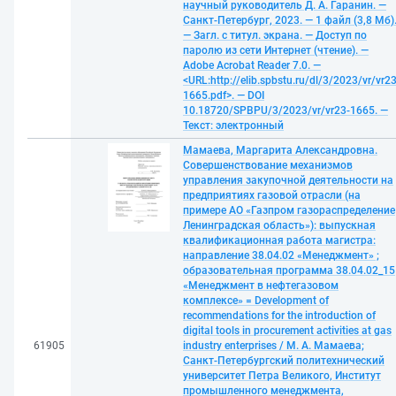
научный руководитель Д. А. Гаранин. —
Санкт-Петербург, 2023. — 1 файл (3,8 Мб)
— Загл. с титул. экрана. — Доступ по
паролю из сети Интернет (чтение). —
Adobe Acrobat Reader 7.0. —
<URL:http://elib.spbstu.ru/dl/3/2023/vr/vr23
1665.pdf>. — DOI
10.18720/SPBPU/3/2023/vr/vr23-1665. —
Текст: электронный
Мамаева, Маргарита Александровна.
Совершенствование механизмов
управления закупочной деятельности на
предприятиях газовой отрасли (на
примере АО «Газпром газораспределение
Ленинградская область»): выпускная
квалификационная работа магистра:
направление 38.04.02 «Менеджмент» ;
образовательная программа 38.04.02_15
«Менеджмент в нефтегазовом
комплексе» = Development of
recommendations for the introduction of
digital tools in procurement activities at gas
61905
industry enterprises / М. А. Мамаева;
Санкт-Петербургский политехнический
университет Петра Великого, Институт
промышленного менеджмента,