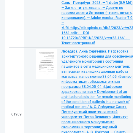
Санкт-Петербург, 2023. — 1 файл (0,9 Мб)
— Загл. с титул. экрана. — Доступ по
паролю из сети Интернет (чтение, печать,
копирование). — Adobe Acrobat Reader 7.0
—
<URL:http://elib.spbstu.ru/dl/3/2023/vr/vr23
1661.pdf>. — DOI
10.18720/SPBPU/3/2023/vr/vr23-1661. —
Текст: электронный
Лебедева, Анна Сергеевна. Разработка
архитектурного решения для обеспечени
удаленного мониторинга состояния
пациентов в сети медицинских центров:
выпускная квалификационная работа
магистра: направление 38.04.05 «Бизнес-
информатика» ; образовательная
программа 38.04.05_04 «Цифровое
здравоохранение» = Development of an
architectural solution for remote monitoring
of the condition of patients in a network of
medical centers / А. С. Лебедева; Санкт-
Петербургский политехнический
61909
университет Петра Великого, Институт
промышленного менеджмента,
экономики и торговли; научный
руководитель А. С. Дубгорн. — Санкт-