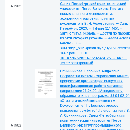
Санкт-Петербургский политехнический
61902
университет Петра Великого, Институт
промышленного менеджмента,
экономики и торговли; научный
руководитель В. Н. Череватенко. — Санкт
Петербург, 2023. — 1 файл (2,1 Мб). —
Загл. с титул. экрана. — Доступ по парол
из сети Интернет (чтение). — Adobe Acroba
Reader 7.0. —
<URL:http://elib.spbstu.ru/dl/3/2023/vr/vr23
1667.pdf>. — DOI
10.18720/SPBPU/3/2023/vr/vr23-1667. —
Текст: электронный
Овчинникова, Вероника Андреевна.
Разработка системы управления бизнес-
процессами организации: выпускная
квалификационная работа магистра:
направление 38.04.02 «Менеджмент» ;
образовательная программа 38.04.02_01
«Стратегический менеджмент» =
Development of the business process
management system of the organization / В.
А. Овчинникова; Санкт-Петербургский
политехнический университет Петра
61903
Великого, Институт промышленного