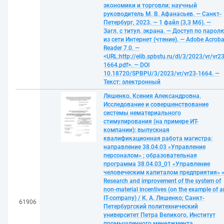
экономики и торговли; научный
руководитель М. В. Афанасьев. — Санкт-
Петербург, 2023. — 1 файл (3,3 Мб). —
Загл. с титул. экрана. — Доступ по парол
из сети Интернет (чтение). — Adobe Acroba
Reader 7.0. —
<URL:http://elib.spbstu.ru/dl/3/2023/vr/vr23
1664.pdf>. — DOI
10.18720/SPBPU/3/2023/vr/vr23-1664. —
Текст: электронный
Ляшенко, Ксения Александровна.
Исследование и совершенствование
системы нематериального
стимулирования (на примере ИТ-
компании): выпускная
квалификационная работа магистра:
направление 38.04.03 «Управление
персоналом» ; образовательная
программа 38.04.03_01 «Управление
человеческим капиталом предприятия» 
Research and improvement of the system of
non-material incentives (on the example of a
IT-company) / К. А. Ляшенко; Санкт-
61906
Петербургский политехнический
университет Петра Великого, Институт
промышленного менеджмента,