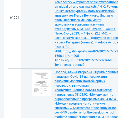
комплексе» = Impact of shale hydrocarbon
on global oil and gas markets / И. О. Рожин;
Санкт-Петербургский политехнический
университет Петра Великого, Институт
61901
промышленного менеджмента,
экономики и торговли; научный
руководитель А. М. Карнаухов. — Санкт-
Петербург, 2023. — 1 файл (2,3 Мб). —
Загл. с титул. экрана. — Доступ по парол
из сети Интернет (чтение). — Adobe Acroba
Reader 7.0. —
<URL:http://elib.spbstu.ru/dl/3/2023/vr/vr23
1668.pdf>. — DOI
10.18720/SPBPU/3/2023/vr/vr23-1668. —
Текст: электронный
Попова, Алина Игоревна. Оценка влияни
пандемии Covid-19 на перспективы
развития морских контейнерных
перевозок: выпускная
квалификационная работа магистра:
направление 38.04.02 «Менеджмент» ;
образовательная программа 38.04.02_41
«Международные логистические
системы» = Assessment of the study of the
covid-19 pandemic for the development of
maritime container transport / А. И. Попова;