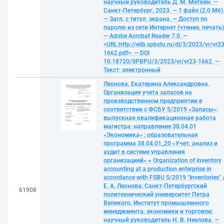
научный руководитель Д. М. Меткин. —
Санкт-Петербург, 2023. — 1 файл (2,0 Мб)
— Загл. с титул. экрана. — Доступ по
паролю из сети Интернет (чтение, печать)
— Adobe Acrobat Reader 7.0. —
<URL:http://elib.spbstu.ru/dl/3/2023/vr/vr23
1662.pdf>. — DOI
10.18720/SPBPU/3/2023/vr/vr23-1662. —
Текст: электронный
Леонова, Екатерина Александровна.
Организация учета запасов на
производственном предприятии в
соответствии с ФСБУ 5/2019 «Запасы»:
выпускная квалификационная работа
магистра: направление 38.04.01
«Экономика» ; образовательная
программа 38.04.01_20 «Учет, анализ и
аудит в системе управления
организацией» = Organization of inventory
accounting at a production enterprise in
accordance with FSBU 5/2019 "Inventories" 
Е. А. Леонова; Санкт-Петербургский
61908
политехнический университет Петра
Великого, Институт промышленного
менеджмента, экономики и торговли;
научный руководитель Н. В. Неелова. —