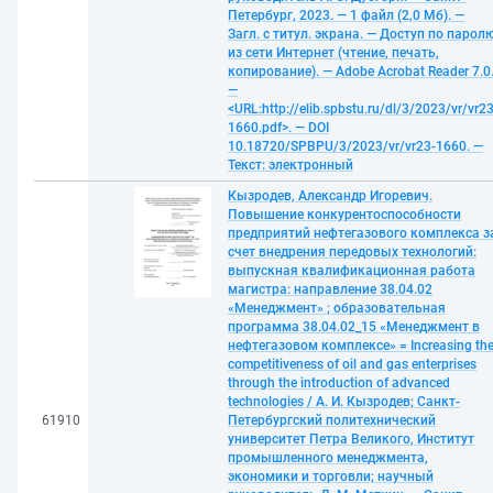
Петербург, 2023. — 1 файл (2,0 Мб). —
Загл. с титул. экрана. — Доступ по парол
из сети Интернет (чтение, печать,
копирование). — Adobe Acrobat Reader 7.0
—
<URL:http://elib.spbstu.ru/dl/3/2023/vr/vr23
1660.pdf>. — DOI
10.18720/SPBPU/3/2023/vr/vr23-1660. —
Текст: электронный
Кызродев, Александр Игоревич.
Повышение конкурентоспособности
предприятий нефтегазового комплекса з
счет внедрения передовых технологий:
выпускная квалификационная работа
магистра: направление 38.04.02
«Менеджмент» ; образовательная
программа 38.04.02_15 «Менеджмент в
нефтегазовом комплексе» = Increasing th
competitiveness of oil and gas enterprises
through the introduction of advanced
technologies / А. И. Кызродев; Санкт-
61910
Петербургский политехнический
университет Петра Великого, Институт
промышленного менеджмента,
экономики и торговли; научный