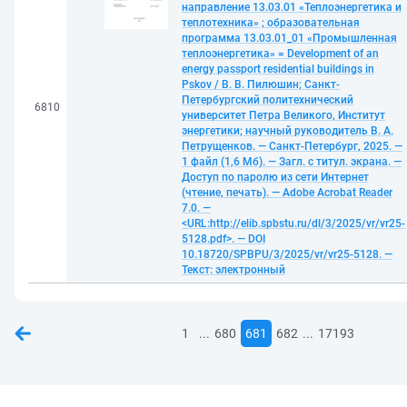
направление 13.03.01 «Теплоэнергетика и
теплотехника» ; образовательная
программа 13.03.01_01 «Промышленная
теплоэнергетика» = Development of an
energy passport residential buildings in
Pskov / В. В. Пилюшин; Санкт-
Петербургский политехнический
6810
университет Петра Великого, Институт
энергетики; научный руководитель В. А.
Петрущенков. — Санкт-Петербург, 2025. —
1 файл (1,6 Мб). — Загл. с титул. экрана. —
Доступ по паролю из сети Интернет
(чтение, печать). — Adobe Acrobat Reader
7.0. —
<URL:http://elib.spbstu.ru/dl/3/2025/vr/vr25-
5128.pdf>. — DOI
10.18720/SPBPU/3/2025/vr/vr25-5128. —
Текст: электронный
...
...
1
680
681
682
17193