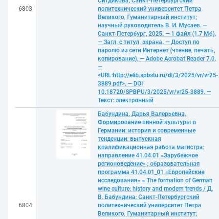
Ситдикова; Санкт-Петербургский
6803
политехнический университет Петра
Великого, Гуманитарный институт;
научный руководитель В. И. Мусаев. —
Санкт-Петербург, 2025. — 1 файл (1,7 Мб).
— Загл. с титул. экрана. — Доступ по
паролю из сети Интернет (чтение, печать,
копирование). — Adobe Acrobat Reader 7.0.
—
<URL:http://elib.spbstu.ru/dl/3/2025/vr/vr25-
3889.pdf>. — DOI
10.18720/SPBPU/3/2025/vr/vr25-3889. —
Текст: электронный
Бабундина, Дарья Валерьевна.
Формирование винной культуры в
Германии: история и современные
тенденции: выпускная
квалификационная работа магистра:
направление 41.04.01 «Зарубежное
регионоведение» ; образовательная
программа 41.04.01_01 «Европейские
исследования» = The formation of German
wine culture: history and modern trends / Д.
В. Бабундина; Санкт-Петербургский
6804
политехнический университет Петра
Великого, Гуманитарный институт;