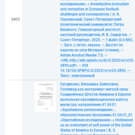
исследования» = Investigative journalism
and corruption in European football:
challenges and consequences / А. К.
6802
Пшеленский; Санкт-Петербургский
политехнический университет Петра
Великого, Гуманитарный институт;
научный руководитель И. В. Сидорчук. —
Санкт-Петербург, 2025. — 1 файл (0,6 Мб).
— Загл. с титул. экрана. — Доступ по
паролю из сети Интернет (чтение). —
Adobe Acrobat Reader 7.0. —
<URL:http://elib.spbstu.ru/dl/3/2025/vr/vr25-
3890.pdf>. — DOI
10.18720/SPBPU/3/2025/vr/vr25-3890. —
Текст: электронный
Ситдикова, Вельмира Завитовна.
Голливуд как инструмент мягкой силы
Соединённых Штатов Америки в Европе:
выпускная квалификационная работа
магистра: направление 41.04.01
«Зарубежное регионоведение» ;
образовательная программа 41.04.01_01
«Европейские исследования» = Hollywood
as an instrument of soft power of the United
States of America in Europe / В. З.