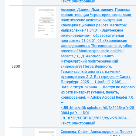
Текст: электронный
Аксенов, Даниил Дмитриевич. Процесс
евроинтеграции Черногории: социально-
политические аспекты: выпускная
квалификационная работа магистра:
направление 41.04.01 «Зарубежное
регионоведение» ; образовательная
программа 41.04.01_01 «Европейские
исследования» = The european integration
process of Montenegro: socio-political
aspects / Д. Д. Аксенов; Санкт-
Петербургский политехнический
6808
университет Петра Великого,
Гуманитарный институт; научный
руководитель З. З. Бахтуридзе. — Санкт-
Петербург, 2025. — 1 файл (1,2 Мб). —
Загл. с титул. экрана. — Доступ по паролю
из сети Интернет (чтение, печать,
копирование). — Adobe Acrobat Reader 7.0.
—
<URL:http://elib.spbstu.ru/dl/3/2025/vr/vr25-
3884.pdf>. — DOI
10.18720/SPBPU/3/2025/vr/vr25-3884. —
Текст: электронный
Сысоева, Софья Александровна. Проект