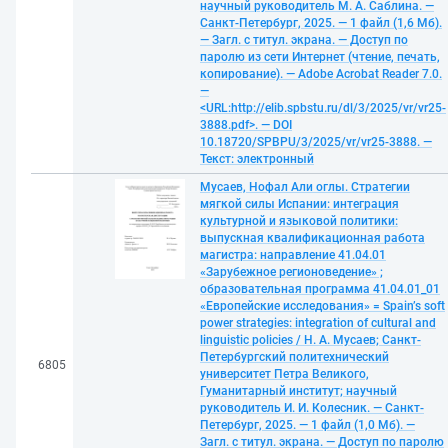
научный руководитель М. А. Саблина. —
Санкт-Петербург, 2025. — 1 файл (1,6 Мб).
— Загл. с титул. экрана. — Доступ по
паролю из сети Интернет (чтение, печать,
копирование). — Adobe Acrobat Reader 7.0.
—
<URL:http://elib.spbstu.ru/dl/3/2025/vr/vr25-
3888.pdf>. — DOI
10.18720/SPBPU/3/2025/vr/vr25-3888. —
Текст: электронный
Мусаев, Нофал Али оглы. Стратегии
мягкой силы Испании: интеграция
культурной и языковой политики:
выпускная квалификационная работа
магистра: направление 41.04.01
«Зарубежное регионоведение» ;
образовательная программа 41.04.01_01
«Европейские исследования» = Spain’s soft
power strategies: integration of cultural and
linguistic policies / Н. А. Мусаев; Санкт-
Петербургский политехнический
6805
университет Петра Великого,
Гуманитарный институт; научный
руководитель И. И. Колесник. — Санкт-
Петербург, 2025. — 1 файл (1,0 Мб). —
Загл. с титул. экрана. — Доступ по паролю