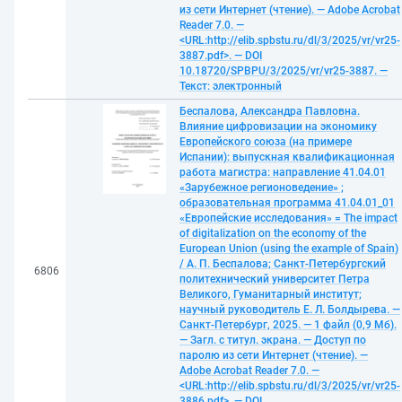
из сети Интернет (чтение). — Adobe Acrobat
Reader 7.0. —
<URL:http://elib.spbstu.ru/dl/3/2025/vr/vr25-
3887.pdf>. — DOI
10.18720/SPBPU/3/2025/vr/vr25-3887. —
Текст: электронный
Беспалова, Александра Павловна.
Влияние цифровизации на экономику
Европейского союза (на примере
Испании): выпускная квалификационная
работа магистра: направление 41.04.01
«Зарубежное регионоведение» ;
образовательная программа 41.04.01_01
«Европейские исследования» = The impact
of digitalization on the economy of the
European Union (using the example of Spain)
/ А. П. Беспалова; Санкт-Петербургский
6806
политехнический университет Петра
Великого, Гуманитарный институт;
научный руководитель Е. Л. Болдырева. —
Санкт-Петербург, 2025. — 1 файл (0,9 Мб).
— Загл. с титул. экрана. — Доступ по
паролю из сети Интернет (чтение). —
Adobe Acrobat Reader 7.0. —
<URL:http://elib.spbstu.ru/dl/3/2025/vr/vr25-
3886.pdf>. — DOI