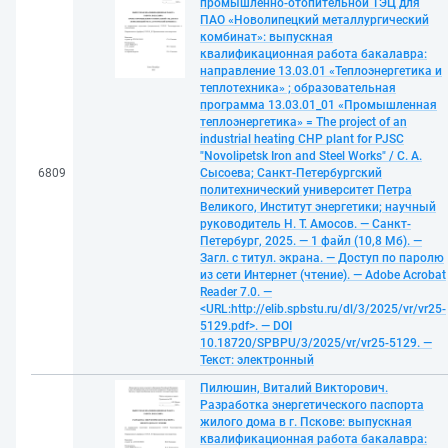
промышленно-отопительной ТЭЦ для
ПАО «Новолипецкий металлургический
комбинат»: выпускная
квалификационная работа бакалавра:
направление 13.03.01 «Теплоэнергетика и
теплотехника» ; образовательная
программа 13.03.01_01 «Промышленная
теплоэнергетика» = The project of an
industrial heating CHP plant for PJSC
"Novolipetsk Iron and Steel Works" / С. А.
6809
Сысоева; Санкт-Петербургский
политехнический университет Петра
Великого, Институт энергетики; научный
руководитель Н. Т. Амосов. — Санкт-
Петербург, 2025. — 1 файл (10,8 Мб). —
Загл. с титул. экрана. — Доступ по паролю
из сети Интернет (чтение). — Adobe Acrobat
Reader 7.0. —
<URL:http://elib.spbstu.ru/dl/3/2025/vr/vr25-
5129.pdf>. — DOI
10.18720/SPBPU/3/2025/vr/vr25-5129. —
Текст: электронный
Пилюшин, Виталий Викторович.
Разработка энергетического паспорта
жилого дома в г. Пскове: выпускная
квалификационная работа бакалавра: