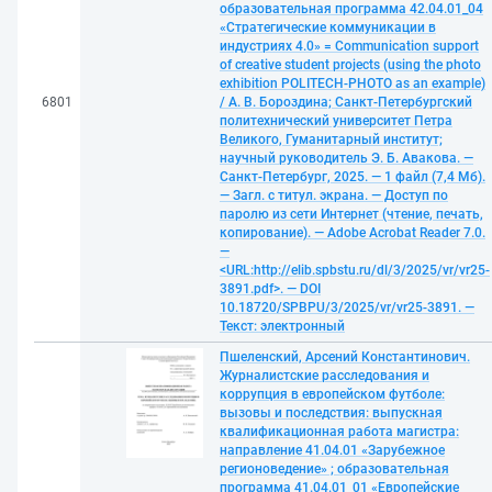
образовательная программа 42.04.01_04
«Стратегические коммуникации в
индустриях 4.0» = Communication support
of creative student projects (using the photo
exhibition POLITECH-PHOTO as an example)
6801
/ А. В. Бороздина; Санкт-Петербургский
политехнический университет Петра
Великого, Гуманитарный институт;
научный руководитель Э. Б. Авакова. —
Санкт-Петербург, 2025. — 1 файл (7,4 Мб).
— Загл. с титул. экрана. — Доступ по
паролю из сети Интернет (чтение, печать,
копирование). — Adobe Acrobat Reader 7.0.
—
<URL:http://elib.spbstu.ru/dl/3/2025/vr/vr25-
3891.pdf>. — DOI
10.18720/SPBPU/3/2025/vr/vr25-3891. —
Текст: электронный
Пшеленский, Арсений Константинович.
Журналистские расследования и
коррупция в европейском футболе:
вызовы и последствия: выпускная
квалификационная работа магистра:
направление 41.04.01 «Зарубежное
регионоведение» ; образовательная
программа 41.04.01_01 «Европейские