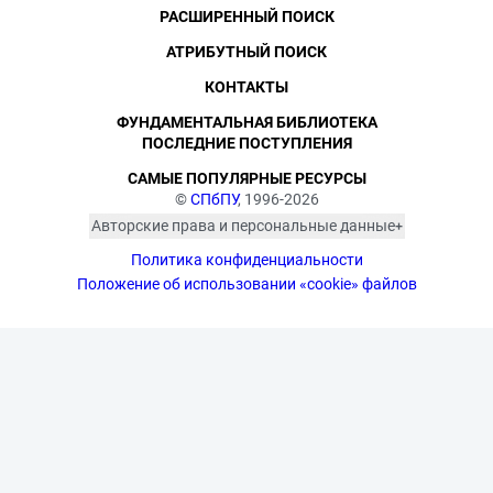
РАСШИРЕННЫЙ ПОИСК
АТРИБУТНЫЙ ПОИСК
КОНТАКТЫ
ФУНДАМЕНТАЛЬНАЯ БИБЛИОТЕКА
ПОСЛЕДНИЕ ПОСТУПЛЕНИЯ
САМЫЕ ПОПУЛЯРНЫЕ РЕСУРСЫ
©
СПбПУ
, 1996-2026
Авторские права и персональные данные
Фотографии размещены с согласия
Политика конфиденциальности
изображённых лиц в соответствии
с требованиями законодательства
Положение об использовании «cookie» файлов
о персональных данных. Согласно
ст. 152.1 ГК РФ «Охрана изображения
гражданина», все фотоматериалы
являются объектами авторского
права. Их копирование и дальнейшее
использование без письменного
согласия правообладателя
запрещено.