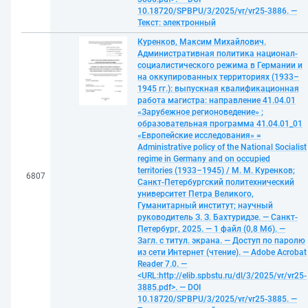
10.18720/SPBPU/3/2025/vr/vr25-3886. —
Текст: электронный
Куренков, Максим Михайлович.
Административная политика национал-
социалистического режима в Германии и
на оккупированных территориях (1933–
1945 гг.): выпускная квалификационная
работа магистра: направление 41.04.01
«Зарубежное регионоведение» ;
образовательная программа 41.04.01_01
«Европейские исследования» =
Administrative policy of the National Socialist
regime in Germany and on occupied
territories (1933–1945) / М. М. Куренков;
6807
Санкт-Петербургский политехнический
университет Петра Великого,
Гуманитарный институт; научный
руководитель З. З. Бахтуридзе. — Санкт-
Петербург, 2025. — 1 файл (0,8 Мб). —
Загл. с титул. экрана. — Доступ по паролю
из сети Интернет (чтение). — Adobe Acrobat
Reader 7.0. —
<URL:http://elib.spbstu.ru/dl/3/2025/vr/vr25-
3885.pdf>. — DOI
10.18720/SPBPU/3/2025/vr/vr25-3885. —