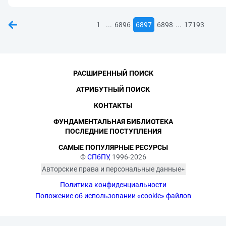
...
...
1
6896
6897
6898
17193
РАСШИРЕННЫЙ ПОИСК
АТРИБУТНЫЙ ПОИСК
КОНТАКТЫ
ФУНДАМЕНТАЛЬНАЯ БИБЛИОТЕКА
ПОСЛЕДНИЕ ПОСТУПЛЕНИЯ
САМЫЕ ПОПУЛЯРНЫЕ РЕСУРСЫ
©
СПбПУ
, 1996-2026
Авторские права и персональные данные
Фотографии размещены с согласия
Политика конфиденциальности
изображённых лиц в соответствии
с требованиями законодательства
Положение об использовании «cookie» файлов
о персональных данных. Согласно
ст. 152.1 ГК РФ «Охрана изображения
гражданина», все фотоматериалы