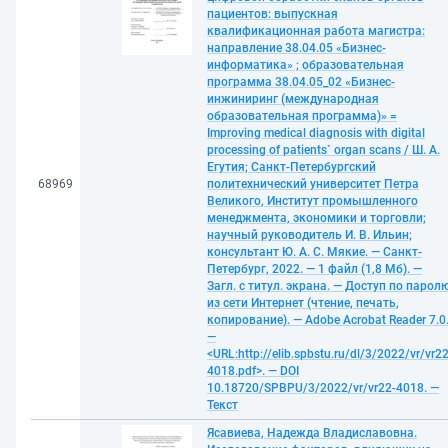
пациентов: выпускная
квалификационная работа магистра:
направление 38.04.05 «Бизнес-
информатика» ; образовательная
программа 38.04.05_02 «Бизнес-
инжиниринг (международная
образовательная программа)» =
Improving medical diagnosis with digital
processing of patients` organ scans / Ш. А.
Егутия; Санкт-Петербургский
68969
политехнический университет Петра
Великого, Институт промышленного
менеджмента, экономики и торговли;
научный руководитель И. В. Ильин;
консультант Ю. А. С. Мякие. — Санкт-
Петербург, 2022. — 1 файл (1,8 Мб). —
Загл. с титул. экрана. — Доступ по парол
из сети Интернет (чтение, печать,
копирование). — Adobe Acrobat Reader 7.0
—
<URL:http://elib.spbstu.ru/dl/3/2022/vr/vr22
4018.pdf>. — DOI
10.18720/SPBPU/3/2022/vr/vr22-4018. —
Текст
Ясавиева, Надежда Владиславовна.