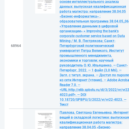
основе интеллектуального анализа
данных: выпускная квалификационная
работа магистра: направление 38.04.05
«Бизнес-информатика» ;
образовательная программа 38.04.05_06
«Управление данными в цифровой
организации» = Improving the bank’s
corporate customer service based on Data
Mining / М. В. Пестрякова; Санкт-
68964
Петербургский политехнический
университет Петра Великого, Институт
промышленного менеджмента,
экономики и торговли; научный
руководитель О. Ю. Ильяшенко. — Санкт-
Петербург, 2022. — 1 файл (3,0 Мб). —
Загл. с титул. экрана. — Доступ по парол
из сети Интернет (чтение). — Adobe Acroba
Reader 7.0. —
<URL:http://elib.spbstu.ru/dl/3/2022/vr/vr22
4023.pdf>. — DOI
10.18720/SPBPU/3/2022/vr/vr22-4023. —
Текст
Павлова, Светлана Евгеньевна. Интернет
вещей в складской логистике: выпускная
квалификационная работа магистра:
направление 38.04.05 «Бизнес-