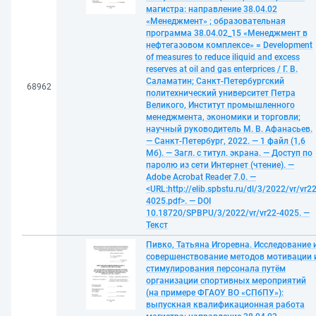
магистра: направление 38.04.02
«Менеджмент» ; образовательная
программа 38.04.02_15 «Менеджмент в
нефтегазовом комплексе» = Development
of measures to reduce iliquid and excess
reserves at oil and gas enterprices / Г. В.
Саламатин; Санкт-Петербургский
68962
политехнический университет Петра
Великого, Институт промышленного
менеджмента, экономики и торговли;
научный руководитель М. В. Афанасьев.
— Санкт-Петербург, 2022. — 1 файл (1,6
Мб). — Загл. с титул. экрана. — Доступ по
паролю из сети Интернет (чтение). —
Adobe Acrobat Reader 7.0. —
<URL:http://elib.spbstu.ru/dl/3/2022/vr/vr22
4025.pdf>. — DOI
10.18720/SPBPU/3/2022/vr/vr22-4025. —
Текст
Пивко, Татьяна Игоревна. Исследование 
совершенствование методов мотивации 
стимулирования персонала путём
организации спортивных мероприятий
(на примере ФГАОУ ВО «СПбПУ»):
выпускная квалификационная работа