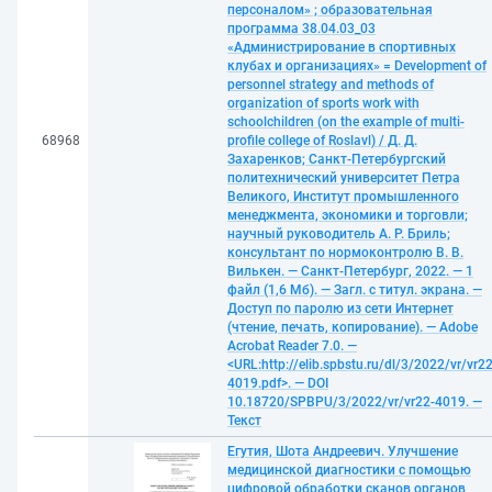
персоналом» ; образовательная
программа 38.04.03_03
«Администрирование в спортивных
клубах и организациях» = Development of
personnel strategy and methods of
organization of sports work with
schoolchildren (on the example of multi-
68968
profile college of Roslavl) / Д. Д.
Захаренков; Санкт-Петербургский
политехнический университет Петра
Великого, Институт промышленного
менеджмента, экономики и торговли;
научный руководитель А. Р. Бриль;
консультант по нормоконтролю В. В.
Вилькен. — Санкт-Петербург, 2022. — 1
файл (1,6 Мб). — Загл. с титул. экрана. —
Доступ по паролю из сети Интернет
(чтение, печать, копирование). — Adobe
Acrobat Reader 7.0. —
<URL:http://elib.spbstu.ru/dl/3/2022/vr/vr22
4019.pdf>. — DOI
10.18720/SPBPU/3/2022/vr/vr22-4019. —
Текст
Егутия, Шота Андреевич. Улучшение
медицинской диагностики с помощью
цифровой обработки сканов органов