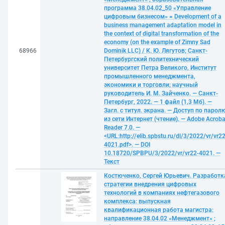
программа 38.04.02_50 «Управление
цифровым бизнесом» = Development of a
business management adaptation model in
the context of digital transformation of the
economy (on the example of Zimny Sad
68966
Dominik LLC) / К. Ю. Лягутов; Санкт-
Петербургский политехнический
университет Петра Великого, Институт
промышленного менеджмента,
экономики и торговли; научный
руководитель И. М. Зайченко. — Санкт-
Петербург, 2022. — 1 файл (1,3 Мб). —
Загл. с титул. экрана. — Доступ по парол
из сети Интернет (чтение). — Adobe Acroba
Reader 7.0. —
<URL:http://elib.spbstu.ru/dl/3/2022/vr/vr22
4021.pdf>. — DOI
10.18720/SPBPU/3/2022/vr/vr22-4021. —
Текст
Костюченко, Сергей Юрьевич. Разработк
стратегии внедрения цифровых
технологий в компаниях нефтегазового
комплекса: выпускная
квалификационная работа магистра:
направление 38.04.02 «Менеджмент» ;