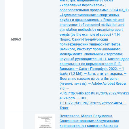
магистра: направление 38.04.03
«Управление персоналом» ;
образовательная программа 38.04.03_03
«Администрирование в спортивных
клубах и организациях» = Research and
improvement of personnel motivation and
stimulation methods by organizing sport
events (by the example of spbpu) / Т. И.
68963
Пивко; Санкт-Петербургский
политехнический университет Петра
Великого, Институт промышленного
менеджмента, экономики и торговли;
научный руководитель И. Н. Александров
консультант по нормоконтролю В. В.
Вилькен. — Санкт-Петербург, 2022. — 1
файл (1,2 Мб). — Загл. с титул. экрана. —
Доступ по паролю из сети Интернет
(чтение, печать). — Adobe Acrobat Reader
7.0. —
<URL:http://elib.spbstu.ru/dl/3/2022/vr/vr22
4024.pdf>. — DOI
10.18720/SPBPU/3/2022/vr/vr22-4024. —
Текст
Пестрякова, Мария Вадимовна.
Совершенствование обслуживания
корпоративных клиентов банка на