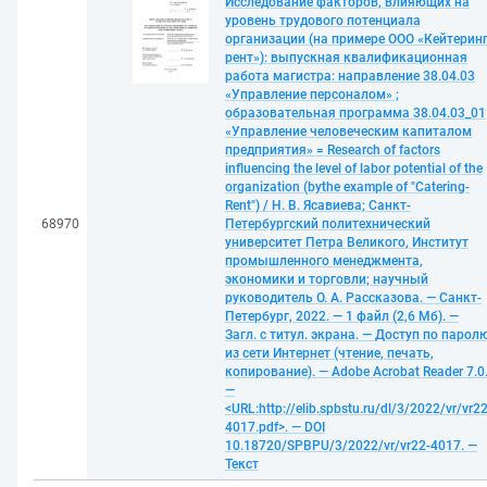
Исследование факторов, влияющих на
уровень трудового потенциала
организации (на примере ООО «Кейтеринг
рент»): выпускная квалификационная
работа магистра: направление 38.04.03
«Управление персоналом» ;
образовательная программа 38.04.03_01
«Управление человеческим капиталом
предприятия» = Research of factors
influencing the level of labor potential of the
organization (bythe example of "Catering-
Rent") / Н. В. Ясавиева; Санкт-
68970
Петербургский политехнический
университет Петра Великого, Институт
промышленного менеджмента,
экономики и торговли; научный
руководитель О. А. Рассказова. — Санкт-
Петербург, 2022. — 1 файл (2,6 Мб). —
Загл. с титул. экрана. — Доступ по парол
из сети Интернет (чтение, печать,
копирование). — Adobe Acrobat Reader 7.0
—
<URL:http://elib.spbstu.ru/dl/3/2022/vr/vr22
4017.pdf>. — DOI
10.18720/SPBPU/3/2022/vr/vr22-4017. —
Текст