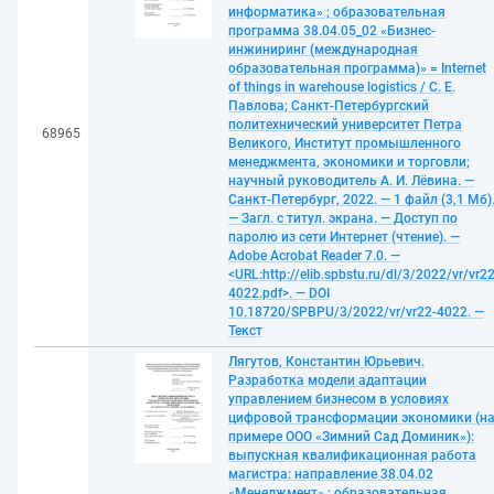
информатика» ; образовательная
программа 38.04.05_02 «Бизнес-
инжиниринг (международная
образовательная программа)» = Internet
of things in warehouse logistics / С. Е.
Павлова; Санкт-Петербургский
политехнический университет Петра
68965
Великого, Институт промышленного
менеджмента, экономики и торговли;
научный руководитель А. И. Лёвина. —
Санкт-Петербург, 2022. — 1 файл (3,1 Мб)
— Загл. с титул. экрана. — Доступ по
паролю из сети Интернет (чтение). —
Adobe Acrobat Reader 7.0. —
<URL:http://elib.spbstu.ru/dl/3/2022/vr/vr22
4022.pdf>. — DOI
10.18720/SPBPU/3/2022/vr/vr22-4022. —
Текст
Лягутов, Константин Юрьевич.
Разработка модели адаптации
управлением бизнесом в условиях
цифровой трансформации экономики (н
примере ООО «Зимний Сад Доминик»):
выпускная квалификационная работа
магистра: направление 38.04.02
«Менеджмент» ; образовательная