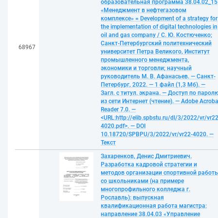
образовательная программа 38.04.02_15
«Менеджмент в нефтегазовом
комплексе» = Development of a strategy for
the implementation of digital technologies in
oil and gas company / С. Ю. Костюченко;
Санкт-Петербургский политехнический
68967
университет Петра Великого, Институт
промышленного менеджмента,
экономики и торговли; научный
руководитель М. В. Афанасьев. — Санкт-
Петербург, 2022. — 1 файл (1,3 Мб). —
Загл. с титул. экрана. — Доступ по парол
из сети Интернет (чтение). — Adobe Acroba
Reader 7.0. —
<URL:http://elib.spbstu.ru/dl/3/2022/vr/vr22
4020.pdf>. — DOI
10.18720/SPBPU/3/2022/vr/vr22-4020. —
Текст
Захаренков, Денис Дмитриевич.
Разработка кадровой стратегии и
методов организации спортивной работ
со школьниками (на примере
многопрофильного колледжа г.
Рославль): выпускная
квалификационная работа магистра:
направление 38.04.03 «Управление