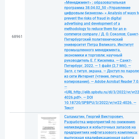
«Менеджмент» ; образовательная
программа 38.04.02_50 «Управление
цифровым бизнесом» = Analysis of ways t
prevent the risks of fraud in digital
advertising and development of a
methodology to reduce them for an e-
commerce company / Д. О. Соколов; Санкт
68961
Петербургский политехнический
университет Петра Великого, Институт
промышленного менеджмента,
экономики и торговли; научный
руководитель Е. Г. Киселева. — Санкт-
Петербург, 2022. — 1 файл (2,7 Мб). —
Загл. с титул. экрана. — Доступ по парол
из сети Интернет (чтение, печать,
копирование). — Adobe Acrobat Reader 7.0
—
<URL:http://elib.spbstu.ru/dl/3/2022/vr/vr22
4026.pdf>. — DOI
10.18720/SPBPU/3/2022/vr/vr22-4026. —
Текст
Саламатин, Георгий Викторович.
Разработка мероприятий по снижению
неликвидных и избыточных запасов на
предприятиях нефтегазового комплекса:
выпускная квалификационная работа