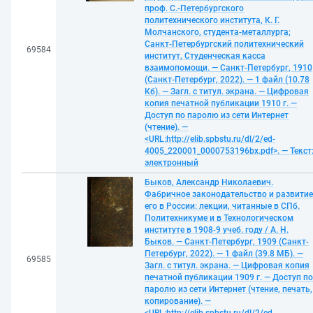
проф. С.-Петербургского
политехнического института, К. Г.
Молчанского, студента-металлурга;
Санкт-Петербургский политехнический
69584
институт, Студенческая касса
взаимопомощи. — Санкт-Петербург, 1910
(Санкт-Петербург, 2022). — 1 файл (10.78
Кб). — Загл. с титул. экрана. — Цифровая
копия печатной публикации 1910 г. —
Доступ по паролю из сети Интернет
(чтение). —
<URL:http://elib.spbstu.ru/dl/2/ed-
4005_220001_0000753196bx.pdf>. — Текст
электронный
Быков, Александр Николаевич.
Фабричное законодательство и развитие
его в России: лекции, читанные в СПб.
Политехникуме и в Технологическом
институте в 1908-9 учеб. году / А. Н.
Быков. — Санкт-Петербург, 1909 (Санкт-
Петербург, 2022). — 1 файл (39.8 МБ). —
69585
Загл. с титул. экрана. — Цифровая копия
печатной публикации 1909 г. — Доступ по
паролю из сети Интернет (чтение, печать,
копирование). —