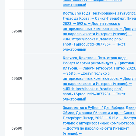
электронный
Коста, Лукас да. Тестирование JavaScript.
Лукас да Коста. — Санкт-Петербург: Пите
2023. — 592 с. — Доступ только с
авторизованных компьютеров. — Доступ
69588
по паролю из сети Интернет (чтение). —
<URL:https://ibooks.ru/reading.php?
short=1&productid=387736>. — Текст:
электронный
Клаусен, Кристиан. Пять строк кода.
Роберт Мартин рекомендует. / Кристиан
Клаусен. — Санкт-Петербург: Питер, 2023.
— 368 с. — Доступ только с
69589
авторизованных компьютеров. — Доступ
по паролю из сети Интернет (чтение). —
<URL:https://ibooks.ru/reading.php?
short=1&productid=387728>. — Текст:
электронный
Знакомство с Python. / Дэн Бейдер, Дэви
Эймос, Джоанна Яблонски и др. — Санкт-
Петербург: Питер, 2023. — 512 с. — Доступ
только с авторизованных компьютеров.
69590
— Доступ по паролю из сети Интернет
(чтение). —