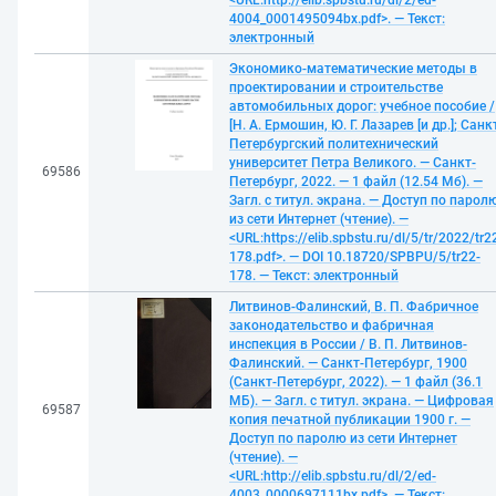
<URL:http://elib.spbstu.ru/dl/2/ed-
4004_0001495094bx.pdf>. — Текст:
электронный
Экономико-математические методы в
проектировании и строительстве
автомобильных дорог: учебное пособие /
[Н. А. Ермошин, Ю. Г. Лазарев [и др.]; Санк
Петербургский политехнический
университет Петра Великого. — Санкт-
69586
Петербург, 2022. — 1 файл (12.54 Мб). —
Загл. с титул. экрана. — Доступ по парол
из сети Интернет (чтение). —
<URL:https://elib.spbstu.ru/dl/5/tr/2022/tr2
178.pdf>. — DOI 10.18720/SPBPU/5/tr22-
178. — Текст: электронный
Литвинов-Фалинский, В. П. Фабричное
законодательство и фабричная
инспекция в России / В. П. Литвинов-
Фалинский. — Санкт-Петербург, 1900
(Санкт-Петербург, 2022). — 1 файл (36.1
МБ). — Загл. с титул. экрана. — Цифровая
69587
копия печатной публикации 1900 г. —
Доступ по паролю из сети Интернет
(чтение). —
<URL:http://elib.spbstu.ru/dl/2/ed-
4003_0000697111bx.pdf>. — Текст: