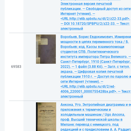
Электронная версия печатной
публикации. — Свободный доступ из сети
Интернет (чтение). —
<URL:http://elib.spbstu.ru/dl/2/z22-33.pdf>.
— DOI 10.18720/SPBPU/2/z22-33. — Текст:
электронный
Воробьев, Борис Евдокимович. Измерени
мощности в цепях переменного тока / Б.
Воробьев; изд. Кассы взаимопомощи
студентов СПБ. Политехнического
института императора Петра Великого. —
Санкт-Петербург, 1910 (Санкт-Петербург,
69583
2022). — 1 файл (3.88 Кб). — Загл. с титул.
экрана. — Цифровая копия печатной
публикации 1910 г. — Доступ по паролю 
сети Интернет (чтение). —
<URL:http://elib.spbstu.ru/dl/2/ed-
4006_220001_0000755428bx.pdf>. — Текст
электронный
Анкона, Уго. Энтропийная диаграмма и е
приложения к термическим и
холодильным машинам / Ugo Ancona,
проф. Высшей технической школы в
Милане; перевод с немецкого, под
редакцией и с предисловием А. А. Радциг