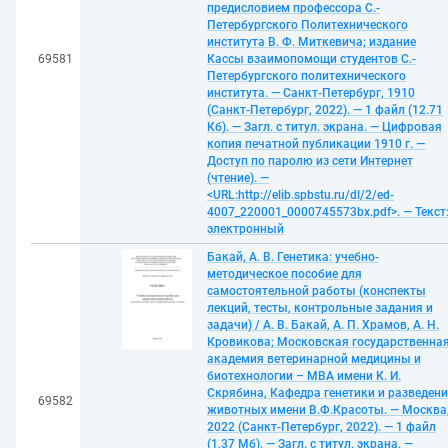
предисловием профессора С.-
Петербургского Политехнического
института В. Ф. Миткевича; издание
69581
Кассы взаимопомощи студентов С.-
Петербургского политехнического
института. — Санкт-Петербург, 1910
(Санкт-Петербург, 2022). — 1 файл (12.71
Кб). — Загл. с титул. экрана. — Цифровая
копия печатной публикации 1910 г. —
Доступ по паролю из сети Интернет
(чтение). —
<URL:http://elib.spbstu.ru/dl/2/ed-
4007_220001_0000745573bx.pdf>. — Текст
электронный
Бакай, А. В. Генетика: учебно-
методическое пособие для
самостоятельной работы (конспекты
лекций, тесты, контрольные задания и
задачи) / А. В. Бакай, А. П. Храмов, А. Н.
Кровикова; Московская государственна
академия ветеринарной медицины и
биотехнологии – МВА имени К. И.
Скрябина, Кафедра генетики и разведен
69582
животных имени В.Ф.Красоты. — Москва
2022 (Санкт-Петербург, 2022). — 1 файл
(1,37 Мб). — Загл. с титул. экрана. —