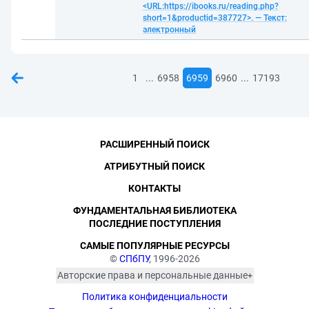
<URL:https://ibooks.ru/reading.php?
short=1&productid=387727>. — Текст:
электронный
...
...
1
6958
6959
6960
17193
РАСШИРЕННЫЙ ПОИСК
АТРИБУТНЫЙ ПОИСК
КОНТАКТЫ
ФУНДАМЕНТАЛЬНАЯ БИБЛИОТЕКА
ПОСЛЕДНИЕ ПОСТУПЛЕНИЯ
САМЫЕ ПОПУЛЯРНЫЕ РЕСУРСЫ
©
СПбПУ
, 1996-2026
Авторские права и персональные данные
Фотографии размещены с согласия
Политика конфиденциальности
изображённых лиц в соответствии