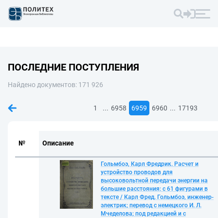
ПОСЛЕДНИЕ ПОСТУПЛЕНИЯ
Найдено документов: 171 926
...
...
1
6958
6959
6960
17193
№
Описание
Гольмбоэ, Карл Фредрик. Расчет и
устройство проводов для
высоковольтной передачи энергии на
большие расстояния: с 61 фигурами в
тексте / Карл Фред. Гольмбоэ, инженер-
электрик; перевод с немецкого И. Л.
Мчеделова; под редакцией и с