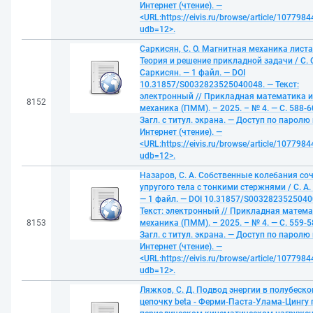
Интернет (чтение). —
<URL:https://eivis.ru/browse/article/1077984
udb=12>.
Саркисян, С. О. Магнитная механика листа
Теория и решение прикладной задачи / С. О
Саркисян. — 1 файл. — DOI
10.31857/S0032823525040048. — Текст:
электронный // Прикладная математика и
8152
механика (ПММ). – 2025. – № 4. — С. 588-6
Загл. с титул. экрана. — Доступ по паролю 
Интернет (чтение). —
<URL:https://eivis.ru/browse/article/1077984
udb=12>.
Назаров, С. А. Собственные колебания со
упругого тела с тонкими стержнями / С. А.
— 1 файл. — DOI 10.31857/S0032823525040
Текст: электронный // Прикладная матема
8153
механика (ПММ). – 2025. – № 4. — С. 559-5
Загл. с титул. экрана. — Доступ по паролю 
Интернет (чтение). —
<URL:https://eivis.ru/browse/article/1077984
udb=12>.
Ляжков, С. Д. Подвод энергии в полубеск
цепочку beta - Ферми-Паста-Улама-Цингу 