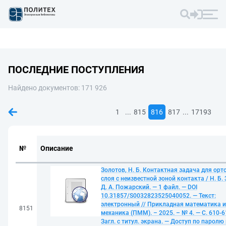
ПОСЛЕДНИЕ ПОСТУПЛЕНИЯ
Найдено документов: 171 926
...
...
1
815
816
817
17193
№
Описание
Золотов, Н. Б. Контактная задача для орт
слоя с неизвестной зоной контакта / Н. Б.
Д. А. Пожарский. — 1 файл. — DOI
10.31857/S0032823525040052. — Текст:
электронный // Прикладная математика и
8151
механика (ПММ). – 2025. – № 4. — С. 610-6
Загл. с титул. экрана. — Доступ по паролю 