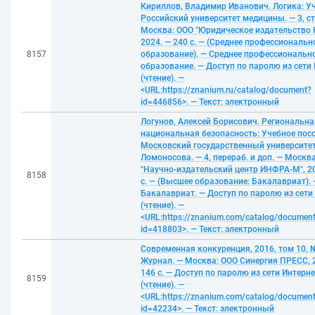
Кириллов, Владимир Иванович. Логика: Уч
Российский университет медицины. — 3, ст
Москва: ООО "Юридическое издательство 
2024. — 240 с. — (Среднее профессиональн
8157
образование). — Среднее профессиональн
образование. — Доступ по паролю из сети
(чтение). —
<URL:https://znanium.ru/catalog/document?
id=446856>. — Текст: электронный
Логунов, Алексей Борисович. Региональна
национальная безопасность: Учебное посо
Московский государственный университет
Ломоносова. — 4, перераб. и доп. — Москв
"Научно-издательский центр ИНФРА-М", 20
8158
с. — (Высшее образование: Бакалавриат). 
Бакалавриат. — Доступ по паролю из сети
(чтение). —
<URL:https://znanium.com/catalog/documen
id=418803>. — Текст: электронный
Современная конкуренция, 2016, том 10, №
Журнал. — Москва: ООО Синергия ПРЕСС, 
146 с. — Доступ по паролю из сети Интерне
8159
(чтение). —
<URL:https://znanium.com/catalog/documen
id=42234>. — Текст: электронный