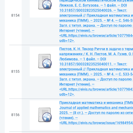
периодическом кинематическом нагружени
Ляжков, Е. С. Бутузова. — 1 файл. — DOI
10.31857/S0032823525040026. — Текст:
8154
электронный // Прикладная математика и
механика (ПММ). – 2025. – № 4. — С. 546-5
Загл. с титул. экрана. — Доступ по паролю 
Интернет (чтение). —
<URL:https://eivis.ru/browse/article/1077984
udb=12>.
Пестов, К. Н. Тензор Риччи в задаче о тер
напряжениях / К. Н. Пестов, М. А. Гузев, О. 
Любимова. — 1 файл. — DOI
10.31857/S0032823525040011. — Текст:
электронный // Прикладная математика и
8155
механика (ПММ). – 2025. – № 4. — С. 533-5
Загл. с титул. экрана. — Доступ по паролю 
Интернет (чтение). —
<URL:https://eivis.ru/browse/article/1077984
udb=12>.
Прикладная математика и механика (ПММ
Journal of applied mathematics and mechanic
2025. — (8 ст.). — Доступ по паролю из сет
8156
(чтение). —
<URL:https://eivis.ru/browse/issue/1698495