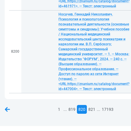
<URL:https://znanium.ru/catalog/document?
id=461971>. — Текст: электронный
Носачев, Геннадий Николаевич.
Психология и психопатология
познавательной деятельности (основные
симптомы и синдромы): Учебное пособие
/ Национальный медицинский
исследовательский центр психиатрии и
наркологии им. В.П. Сербского;
Самарский государственный
8200
медицинский университет. — 1. — Москва:
Издательство "ФОРУМ", 2024. — 240 с. —
(Высшее образование). —
Профессиональное образование. —
Доступ по паролю из сети Интернет
(чтение). —
<URL:https://znanium.ru/catalog/document?
id=447004>. — Текст: электронный
...
...
1
819
820
821
17193