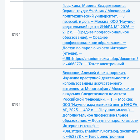
Графкина, Марина Владимировна.
Охрана труда: Учебник / Московский
политехнический университет. — 3,
перераб. и доп. — Москва: ООО "Научно-
издательский центр ИНФРА-М", 2026. —
212 с. — (Среднее профессиональное
8194
образование). — Среднее
профессиональное образование. —
Доступ по паролю из сети Интернет
(чтение). —
<URL:https://znanium.ru/catalog/document?
id=466377>. — Текст: электронный
Бессонов, Алексей Александрович.
Изучение преступной деятельности с
использованием искусственного
интеллекта: Монография / Московская
академия Следственного комитета
Российской Федерации. — 1. — Москва:
8195
ООО "Научно-издательский центр ИНФРА-
М", 2025. — 432 с. — (Научная мысль). —
Дополнительное профессиональное
образование. — Доступ по паролю из сети
Интернет (чтение). —
<URL:https://znanium.ru/catalog/document?
id=462878>. — Текст: электронный