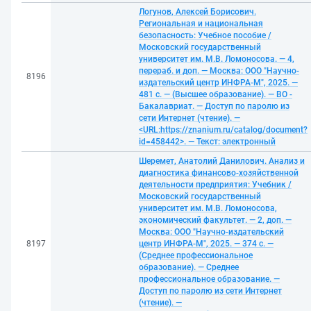
Логунов, Алексей Борисович.
Региональная и национальная
безопасность: Учебное пособие /
Московский государственный
университет им. М.В. Ломоносова. — 4,
перераб. и доп. — Москва: ООО "Научно-
8196
издательский центр ИНФРА-М", 2025. —
481 с. — (Высшее образование). — ВО -
Бакалавриат. — Доступ по паролю из
сети Интернет (чтение). —
<URL:https://znanium.ru/catalog/document?
id=458442>. — Текст: электронный
Шеремет, Анатолий Данилович. Анализ и
диагностика финансово-хозяйственной
деятельности предприятия: Учебник /
Московский государственный
университет им. М.В. Ломоносова,
экономический факультет. — 2, доп. —
Москва: ООО "Научно-издательский
8197
центр ИНФРА-М", 2025. — 374 с. —
(Среднее профессиональное
образование). — Среднее
профессиональное образование. —
Доступ по паролю из сети Интернет
(чтение). —