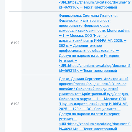
<URL:https://znanium.ru/catalog/document?
id=469316>. — Текст: электронный
Филимонова, Светлана Ивановна.
Физическая культура и спорт -
пространство, формирующее
самореализацию личности: Монография.
— 1. — Москва: ООО "Научно-
издательский центр ИНФРА-М", 2025. —
8192
302 с. — Дополнительное
профессиональное образование. —
Доступ по паролю из сети Интернет
(чтение). —
<URL:https://znanium.ru/catalog/document?
id=469315>. — Текст: электронный
Дерхо, Даниил Сергеевич. Арбитражный
процесс России (общая часть): Учебное
пособие / Сибирский юридический
университет; Арбитражный суд Западно-
Сибирского округа. — 1. — Москва: ООО
8193
"Научно-издательский центр ИНФРА-М",
2025. — 129 с. — ВО - Специалитет. —
Доступ по паролю из сети Интернет
(чтение). —
<URL:https://znanium.ru/catalog/document?
id=469314>. — Текст: электронный