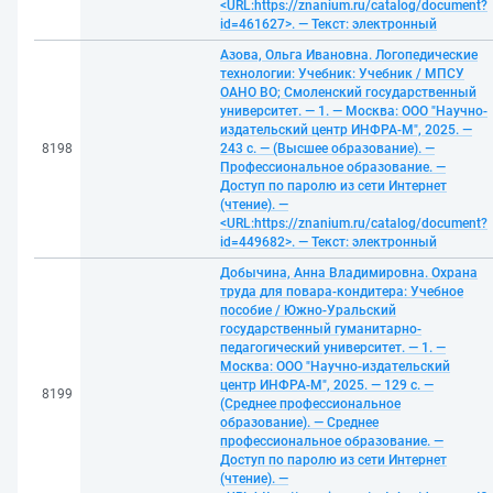
<URL:https://znanium.ru/catalog/document?
id=461627>. — Текст: электронный
Азова, Ольга Ивановна. Логопедические
технологии: Учебник: Учебник / МПСУ
ОАНО ВО; Смоленский государственный
университет. — 1. — Москва: ООО "Научно-
издательский центр ИНФРА-М", 2025. —
8198
243 с. — (Высшее образование). —
Профессиональное образование. —
Доступ по паролю из сети Интернет
(чтение). —
<URL:https://znanium.ru/catalog/document?
id=449682>. — Текст: электронный
Добычина, Анна Владимировна. Охрана
труда для повара-кондитера: Учебное
пособие / Южно-Уральский
государственный гуманитарно-
педагогический университет. — 1. —
Москва: ООО "Научно-издательский
центр ИНФРА-М", 2025. — 129 с. —
8199
(Среднее профессиональное
образование). — Среднее
профессиональное образование. —
Доступ по паролю из сети Интернет
(чтение). —