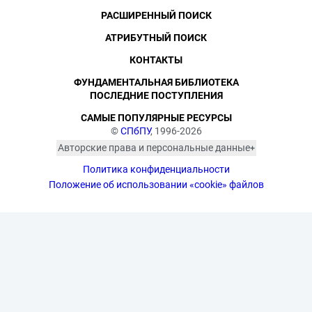
РАСШИРЕННЫЙ ПОИСК
АТРИБУТНЫЙ ПОИСК
КОНТАКТЫ
ФУНДАМЕНТАЛЬНАЯ БИБЛИОТЕКА
ПОСЛЕДНИЕ ПОСТУПЛЕНИЯ
САМЫЕ ПОПУЛЯРНЫЕ РЕСУРСЫ
©
СПбПУ
, 1996-2026
Авторские права и персональные данные
Фотографии размещены с согласия
Политика конфиденциальности
изображённых лиц в соответствии
с требованиями законодательства
Положение об использовании «cookie» файлов
о персональных данных. Согласно
ст. 152.1 ГК РФ «Охрана изображения
гражданина», все фотоматериалы
являются объектами авторского
права. Их копирование и дальнейшее
использование без письменного
согласия правообладателя
запрещено.